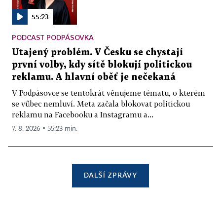
55:23
PODCAST PODPÁSOVKA
Utajený problém. V Česku se chystají
první volby, kdy sítě blokují politickou
reklamu. A hlavní oběť je nečekaná
V Podpásovce se tentokrát věnujeme tématu, o kterém
se vůbec nemluví. Meta začala blokovat politickou
reklamu na Facebooku a Instagramu a...
7. 8. 2026 ▪ 55:23 min.
DALŠÍ ZPRÁVY