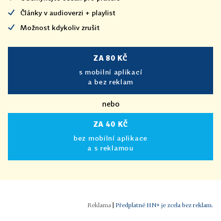
Články v audioverzi + playlist
Možnost kdykoliv zrušit
ZA 80 KČ
s mobilní aplikací
a bez reklam
nebo
ZA 40 KČ
bez mobilní aplikace
a s reklamou
|
Předplatné HN+ je zcela bez reklam.