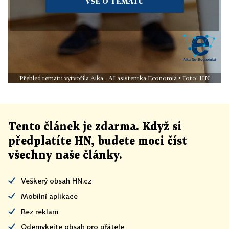
VŠE O TÉMATU
Přehled tématu vytvořila Aika - AI asistentka Economia • Foto: HN
Tento článek
je
zdarma. Když si
předplatíte HN, budete moci číst
všechny naše články
.
Veškerý obsah HN.cz
Mobilní aplikace
Bez reklam
Odemykejte obsah pro přátele