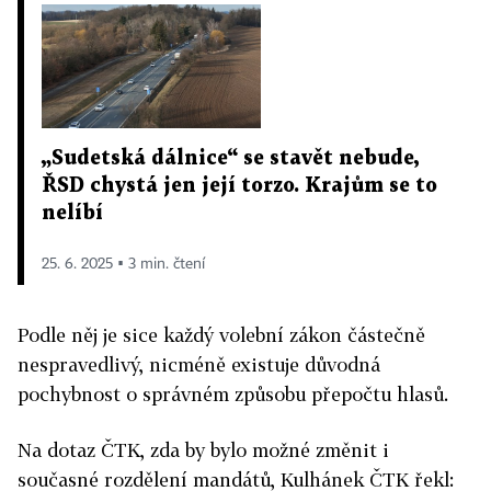
„Sudetská dálnice“ se stavět nebude,
ŘSD chystá jen její torzo. Krajům se to
nelíbí
25. 6. 2025 ▪ 3 min. čtení
Podle něj je sice každý volební zákon částečně
nespravedlivý, nicméně existuje důvodná
pochybnost o správném způsobu přepočtu hlasů.
Na dotaz ČTK, zda by bylo možné změnit i
současné rozdělení mandátů, Kulhánek ČTK řekl: