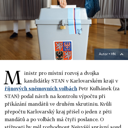
Autor ▪
HN
M
inistr pro místní rozvoj a dvojka
kandidátky STAN v Karlovarském kraji v
říjnových sněmovních volbách
Petr Kulhánek (za
STAN) podal návrh na kontrolu výpočtu při
přikázání mandátů ve druhém skrutiniu. Kvůli
přepočtu Karlovarský kraj přišel o jeden z pěti
mandátů a po volbách má čtyři poslance. O
stížnosti by měl rozhodnout Nejvyšší správní soud