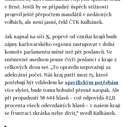
v Brně. Jestli by se případný úspěch stížnosti
projevil ještě přepočtem mandátů v nedávných
volbách, ale není jasné, řekl ČTK Kulhánek.
Jak napsal na síti
X,
poprvé od vzniku krajů bude
zájmy karlovarského regionu zastupovat v dolní
komoře parlamentu méně než pět poslanců. Ve
sněmovně usednou pouze čtyři poslanci z kraje z
celkových dvou set. „To opravdu nepovažuji za
adekvátní počet. Náš kraj patří mezi ty, které
potřebují být vzhledem ke
specifickým potřebám
více slyšet, bude tomu bohužel přesně naopak. Ale
při propadnutí 58 644 hlasů – což odpovídá 42,11
procenta všech odevzdaných hlasů – v našem kraji
se frustraci zkrátka nelze divit,“ uvedl Kulhánek.