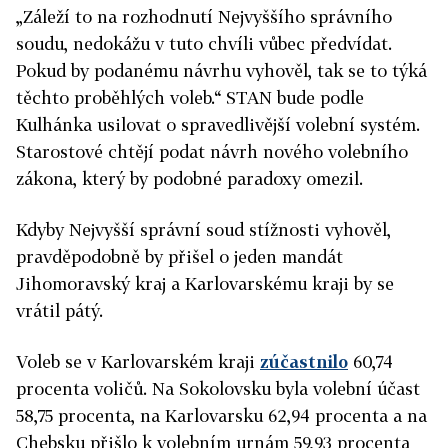
„Záleží to na rozhodnutí Nejvyššího správního
soudu, nedokážu v tuto chvíli vůbec předvídat.
Pokud by podanému návrhu vyhověl, tak se to týká
těchto proběhlých voleb.“ STAN bude podle
Kulhánka usilovat o spravedlivější volební systém.
Starostové chtějí podat návrh nového volebního
zákona, který by podobné paradoxy omezil.
Kdyby Nejvyšší správní soud stížnosti vyhověl,
pravděpodobně by přišel o jeden mandát
Jihomoravský kraj a Karlovarskému kraji by se
vrátil pátý.
Voleb se v Karlovarském kraji
zúčastnilo
60,74
procenta voličů. Na Sokolovsku byla volební účast
58,75 procenta, na Karlovarsku 62,94 procenta a na
Chebsku přišlo k volebním urnám 59,93 procenta