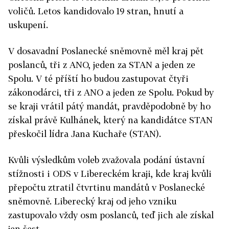
voličů. Letos kandidovalo 19 stran, hnutí a
uskupení.
V dosavadní Poslanecké sněmovně měl kraj pět
poslanců, tři z ANO, jeden za STAN a jeden ze
Spolu. V té příští ho budou zastupovat čtyři
zákonodárci, tři z ANO a jeden ze Spolu. Pokud by
se kraji vrátil pátý mandát, pravděpodobně by ho
získal právě Kulhánek, který na kandidátce STAN
přeskočil lídra Jana Kuchaře (STAN).
Kvůli výsledkům voleb zvažovala podání ústavní
stížnosti i ODS v Libereckém kraji, kde kraj kvůli
přepočtu ztratil čtvrtinu mandátů v Poslanecké
sněmovně. Liberecký kraj od jeho vzniku
zastupovalo vždy osm poslanců, teď jich ale získal
jen šest.