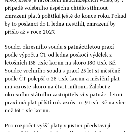
případě volebního úspěchu chtělo stihnout
zmrazení
plat
ů politiků ještě do konce roku. Pokud
by to poslanci do 1. ledna nestihli, zmrazení by
přišlo až v roce 2027.
Soudci okresního soudu s patnáctiletou praxí
podle výpočtu ČT od ledna poskočí výdělek z
letošních 158 tisíc korun na skoro 180 tisíc Kč.
Soudce vrchního soudu s praxí 25 let si měsíčně
podle ČT polepší o 28 tisíc korun a měsíční
plat
mu vzroste skoro na čtvrt milionu. Žalobci z
okresního státního zastupitelství s patnáctiletou
praxí má
plat
příští rok vzrůst o 19 tisíc Kč na více
než 161 tisíc korun.
Pro rozpočet vyšší
plat
y v justici představují