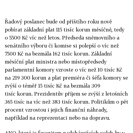
Řadový poslanec bude od příštího roku nově
pobírat základní
plat
115 tisíc korun měsíčně, tedy
o 5500 Kč víc než letos. Předseda sněmovního a
senátního výboru či komise si polepší o víc než
7500 Kč na bezmála 162 tisíc korun. Základní
měsíční
plat
ministra nebo místopředsedy
parlamentní komory vzroste o víc než 10 tisíc Kč
na 219 300 korun a
plat
premiéra či šéfa komory se
zvýší o téměř 15 tisíc Kč na bezmála 309
tisíc korun. Prezidentův příjem se zvýší z letošních
365 tisíc na víc než 383 tisíc korun. Politikům o pět
procent vzrostou i jejich finanční náhrady,
například na reprezentaci nebo na dopravu.
ANO, které je favoritem nadcházejících voleb, by v