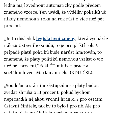
ledna mají zvednout automaticky podle předem
známého vzorce. Ten uvádí, že výdělky politiků už
nikdy nemohou z roku na rok růst o více než pět
procent.
„Je to důsledek
legislativní změny
, která vychází z
nálezu Ústavního soudu, to je pro příští rok. V
případě
plat
ů politiků bude nárůst limitován, to
znamená, že
plat
y politiků nemohou vzrůst o víc
než pět procent,“ řekl ČT ministr práce a
sociálních věcí Marian Jurečka (KDU-ČSL).
„Soudcům a státním zástupcům se
plat
y budou
zvedat zhruba o 13 procent, pokud bychom
neprosadili nějakou vrchní hranici i pro ostatní
ústavní činitele, tak by to bylo i pro ně. Ale pro
ostatní ústavní činitele, poslance, senátory,