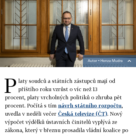
Autor ▪
Honza Mudra
P
laty soudců a státních zástupců mají od
příštího roku vzrůst o víc než 13
procent,
plat
y vrcholných politiků o zhruba pět
procent. Počítá s tím
návrh státního rozpočtu
,
uvedla v neděli večer
Česká televize (ČT)
. Nový
výpočet výdělků ústavních činitelů vyplývá ze
zákona, který v březnu prosadila vládní koalice po