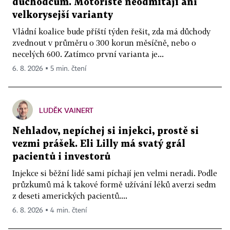
důchodcům. Motoristé neodmítají ani
velkorysejší varianty
Vládní koalice bude příští týden řešit, zda má důchody
zvednout v průměru o 300 korun měsíčně, nebo o
necelých 600. Zatímco první varianta je...
6. 8. 2026 ▪ 5 min. čtení
LUDĚK VAINERT
Nehladov, nepíchej si injekci, prostě si
vezmi prášek. Eli Lilly má svatý grál
pacientů i investorů
Injekce si běžní lidé sami píchají jen velmi neradi. Podle
průzkumů má k takové formě užívání léků averzi sedm
z deseti amerických pacientů....
6. 8. 2026 ▪ 4 min. čtení