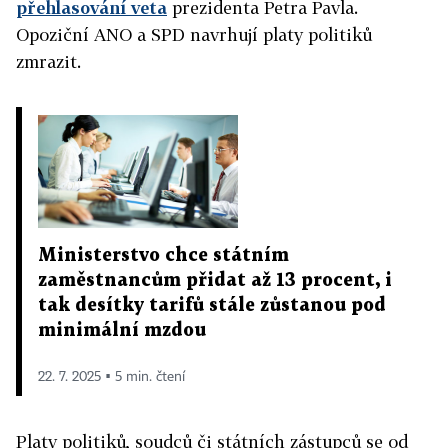
přehlasování veta
prezidenta Petra Pavla.
Opoziční ANO a SPD navrhují
plat
y politiků
zmrazit.
Ministerstvo chce státním
zaměstnancům přidat až 13 procent, i
tak desítky tarifů stále zůstanou pod
minimální mzdou
22. 7. 2025 ▪ 5 min. čtení
Plat
y politiků, soudců či státních zástupců se od