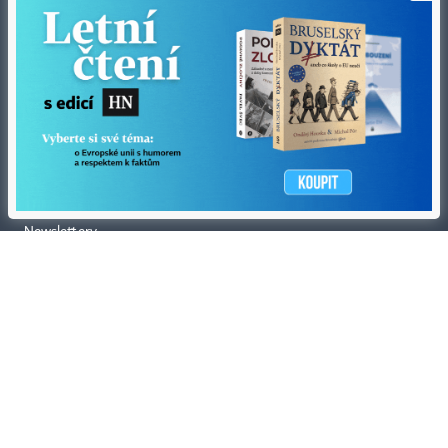
Tiráž redakce HN
Prohlášení o cookies
Economia
Nastavení soukromí
Kariéra v HN
Všeobecné smluvní podmínky
Ceník inzerce
Koupit / darovat předplatné
Eventy
Newslettery
RSS kanály
Autorská práva vykonává vydavatel. Bez písemného svolení vydavatele je
zakázáno jakékoli užití částí nebo celku díla, zejména rozmnožování a šíření
jakýmkoli způsobem, mechanickým nebo elektronickým, v českém nebo
jiném jazyce. Bez souhlasu vydavatele je zakázáno též rozmnožování
obsahu pro účely automatizované analýzy textů nebo dat
podle ustanovení § 39c autorského zákona.