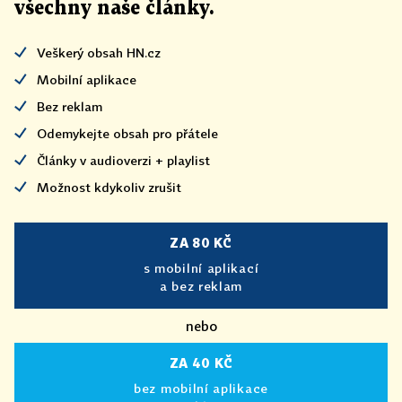
všechny naše články
.
Veškerý obsah HN.cz
Mobilní aplikace
Bez reklam
Odemykejte obsah pro přátele
Články v audioverzi + playlist
Možnost kdykoliv zrušit
ZA 80 KČ
s mobilní aplikací
a bez reklam
nebo
ZA 40 KČ
bez mobilní aplikace