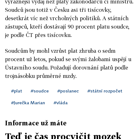
výraznější výdaj než
plat
y zákonodárců či ministrů.
Soudců jsou totiž v Česku asi tři tisícovky,
desetkrát víc než vrcholných politiků. A státních
zástupců, kteří dostávají 90 procent
plat
u soudce,
je podle ČT přes tisícovku.
Soudcům by mohl vzrůst
plat
zhruba o sedm
procent už letos, pokud se svými žalobami uspějí u
Ústavního soudu. Požadují dorovnání
plat
ů podle
trojnásobku průměrné mzdy.
#plat
#soudce
#poslanec
#státní rozpočet
#Jurečka Marian
#vláda
Informace už máte
Teď je čas procvičit mozek