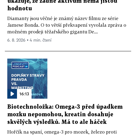
ukazuje, že žádné aktivum nemá jistou
hodnotu
Diamanty jsou věčné je známý název filmu ze série
Jamese Bonda. O to větší překvapení vyvolala zpráva o
možném prodeji těžařského gigantu De...
6. 8. 2026 ▪ 4 min. čtení
16:13
Biotechnoložka: Omega-3 před úpadkem
mozku nepomohou, kreatin dosahuje
skvělých výsledků. Má to ale háček
Hořčík na spaní, omega-3 pro mozek, železo proti