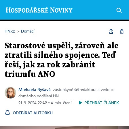
HN.cz
›
Domácí
Starostové uspěli, zároveň ale
ztratili silného spojence. Teď
řeší, jak za rok zabránit
triumfu ANO
Michaela Ryšavá
zástupkyně šéfredaktora a vedoucí
domácího oddělení HN
PŘEHRÁT ČLÁNEK
21. 9. 2024 22:42 ▪ 4 min. čtení
ODEBÍRAT AUTORKU