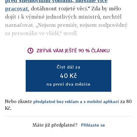
před sněmovními volbami, musíme více
pracovat
, dotáhnout rozjeté věci.“ Zda by mělo
dojít i k výměně jednotlivých ministrů, nechtěl
naznačovat. „Nejsem premiér, nejsem zodpovědný
za personálie ve vládě,“ uvedl.
ZBÝVÁ VÁM JEŠTĚ 90 % ČLÁNKU
Číst dál za
40 Kč
na první dva měsíce
Nebo zkuste
za 80
předplatné bez reklam a s mobilní aplikací
Kč.
Máte již předplatné?
Přihlaste se