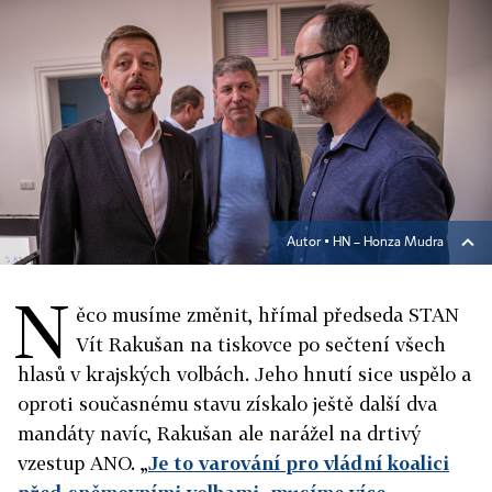
Autor ▪
HN – Honza Mudra
N
ěco musíme změnit, hřímal předseda STAN
Vít Rakušan na tiskovce po sečtení všech
hlasů v krajských volbách. Jeho hnutí sice uspělo a
oproti současnému stavu získalo ještě další dva
mandáty navíc, Rakušan ale narážel na drtivý
vzestup ANO. „
Je to varování pro vládní koalici