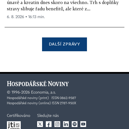
únavě a kreatin dnes skoro na všechno. Trh s doplňky
stravy slibuje řadu benefitů, ale které z...
6. 8. 2026 ▪ 16:13 min.
DALŠÍ ZPRÁVY
©
1996-2026
Economia, a.s.
Hospodářské noviny (print) ISSN 0862-9587
Hospodářské noviny (online) ISSN 2787-950X
Certifikováno
Sledujte nás