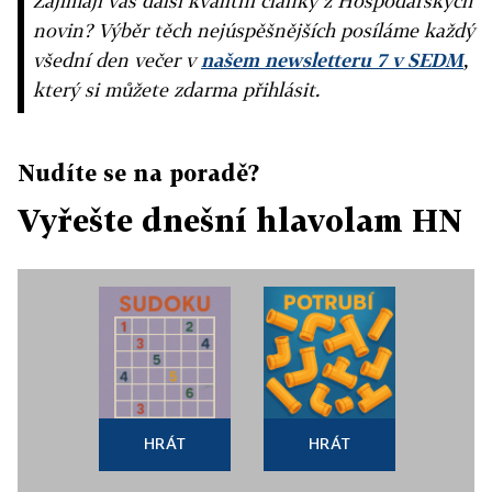
Zajímají vás další kvalitní články z Hospodářských
novin? Výběr těch nejúspěšnějších posíláme každý
všední den večer v
našem newsletteru 7 v SEDM
,
který si můžete zdarma přihlásit.
Nudíte se na poradě?
Vyřešte dnešní hlavolam HN
HRÁT
HRÁT