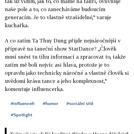
tak už vidím, jak to, co máme na talíři, ovlivňuje
naše pole a to, co zanecháváme budoucím
generacím. Je to vlastně strašidelné,“ varuje
kuchařka.
A co zatím Ta Thuy Dung přijde nejnáročnější v
přípravě na taneční show StarDance? „Člověk
musí snést tu tíhu informací a zpracovat to, takže
zatím mě bolí nejvíc asi hlava, protože je to
opravdu jako technicky náročné a vlastně člověk si
uvědomí krásu tance a jeho komplexnost,“
komentuje influencerka.
#influenceři
#humor
#sociální sítě
#Spotlight