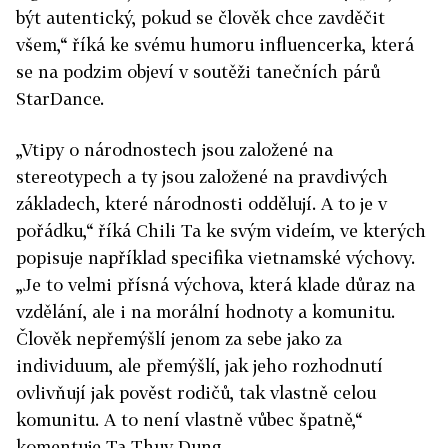
být autentický, pokud se člověk chce zavděčit
všem,“ říká ke svému humoru influencerka, která
se na podzim objeví v soutěži tanečních párů
StarDance.
„Vtipy o národnostech jsou založené na
stereotypech a ty jsou založené na pravdivých
základech, které národnosti oddělují. A to je v
pořádku,“ říká Chili Ta ke svým videím, ve kterých
popisuje například specifika vietnamské výchovy.
„Je to velmi přísná výchova, která klade důraz na
vzdělání, ale i na morální hodnoty a komunitu.
Člověk nepřemýšlí jenom za sebe jako za
individuum, ale přemýšlí, jak jeho rozhodnutí
ovlivňují jak pověst rodičů, tak vlastně celou
komunitu. A to není vlastně vůbec špatně,“
komentuje Ta Thuy Dung.