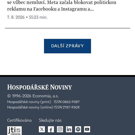
se vůbec nemluví. Meta začala blokovat politickou
reklamu na Facebooku a Instagramu a...
7. 8. 2026 ▪ 55:23 min.
DALŠÍ ZPRÁVY
©
1996-2026
Economia, a.s.
Hospodářské noviny (print) ISSN 0862-9587
Hospodářské noviny (online) ISSN 2787-950X
Certifikováno
Sledujte nás