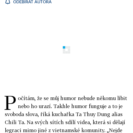
ODEBÍRAT AUTORA
P
očítám, že se můj humor nebude někomu líbit
nebo ho urazí. Takhle humor funguje a to je
svoboda slova, říká kuchařka Ta Thuy Dung alias
Chili Ta. Na svých sítích sdílí videa, která si dělají
legraci mimo jiné z vietnamské komunity. „Nejde