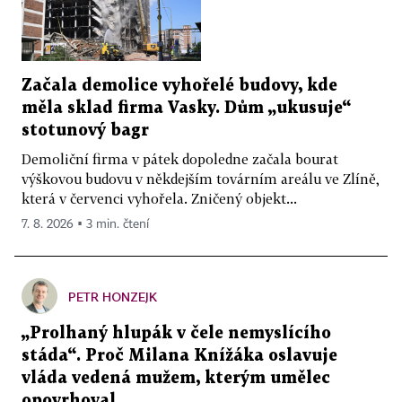
Začala demolice vyhořelé budovy, kde
měla sklad firma Vasky. Dům „ukusuje“
stotunový bagr
Demoliční firma v pátek dopoledne začala bourat
výškovou budovu v někdejším továrním areálu ve Zlíně,
která v červenci vyhořela. Zničený objekt...
7. 8. 2026 ▪ 3 min. čtení
PETR HONZEJK
„Prolhaný hlupák v čele nemyslícího
stáda“. Proč Milana Knížáka oslavuje
vláda vedená mužem, kterým umělec
opovrhoval