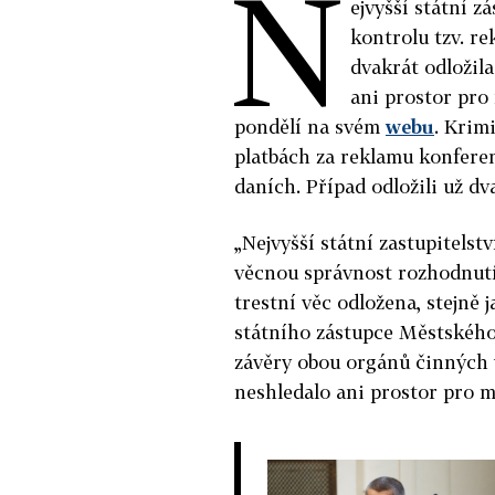
N
ejvyšší státní z
kontrolu tzv. re
dvakrát odložila
ani prostor pro
pondělí na svém
webu
. Krim
platbách za reklamu konfer
daních. Případ odložili už dv
„Nejvyšší státní zastupitels
věcnou správnost rozhodnutí
trestní věc odložena, stejně
státního zástupce Městského 
závěry obou orgánů činných v
neshledalo ani prostor pro 