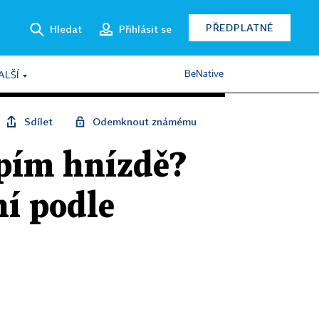
PŘEDPLATNÉ
Hledat
Přihlásit se
BeNative
ALŠÍ
Sdílet
Odemknout známému
apím hnízdě?
í podle