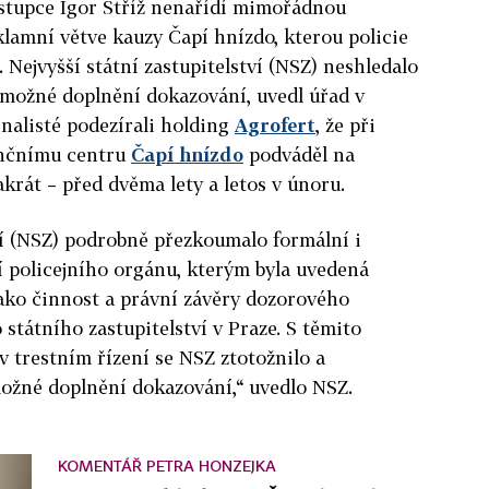
ástupce Igor
Stříž
nenařídí mimořádnou
klamní větve kauzy Čapí hnízdo, kterou policie
. Nejvyšší státní zastupitelství (NSZ) neshledalo
 možné doplnění dokazování, uvedl úřad v
inalisté podezírali holding
Agrofert
, že při
enčnímu centru
Čapí hnízdo
podváděl na
akrát – před dvěma lety a letos v únoru.
tví (NSZ) podrobně přezkoumalo formální i
 policejního orgánu, kterým byla uvedená
 jako činnost a právní závěry dozorového
státního zastupitelství v Praze. S těmito
 trestním řízení se NSZ ztotožnilo a
možné doplnění dokazování,“ uvedlo NSZ.
KOMENTÁŘ PETRA HONZEJKA