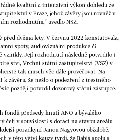
ádně kvalitní a intenzivní výkon dohledu ze
upitelství v Praze, jehož závěry jsou rovněž v
ním rozhodnutím,“ uvedlo NSZ.
vé před dvěma lety. V červnu 2022 konstatovala,
lamní spoty, audiovizuální produkce či
 vznikly. Její rozhodnutí následně potvrdilo i
itelství, Vrchní státní zastupitelství (VSZ) v
olicisté tak museli věc dále prověřovat. Na
i k závěru, že nešlo o podezření z trestného
ěsíc později potvrdil dozorový státní zástupce.
ch fondů předsedy hnutí ANO a bývalého
ý čelí v souvislosti s dotací na stavbu areálu
ěkdejší poradkyní Janou Nagyovou obžalobě.
ch v této větvi kauzy tvrdí, že Babiš spolu s