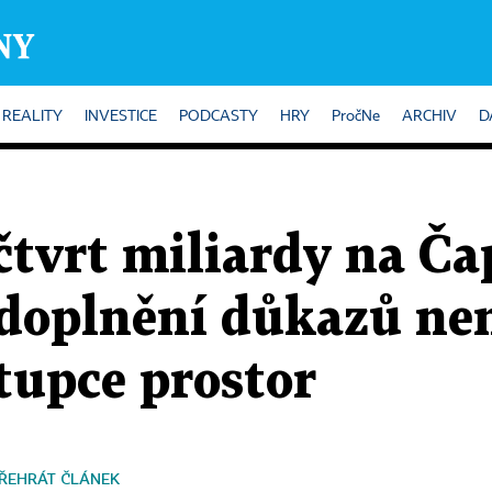
REALITY
INVESTICE
PODCASTY
HRY
PročNe
ARCHIV
D
čtvrt miliardy na Č
 doplnění důkazů nen
tupce prostor
ŘEHRÁT ČLÁNEK