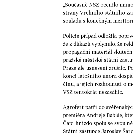
„Současně NSZ ocenilo mimoř
strany Vrchního státního zast
souladu s konečným meritor
Policie případ odložila popr
že z důkazů vyplynulo, že rek
propagační materiál skutečně
pražské městské státní zastup
Praze ale usnesení zrušilo. P
konci letošního února dospěl
činu, a jejich rozhodnutí o m
VSZ tentokrát nezasáhlo.
Agrofert patří do svěřenský
premiéra Andreje Babiše, kter
Čapí hnízdo spolu se svou n
Státní zástupce Jaroslav Šaro