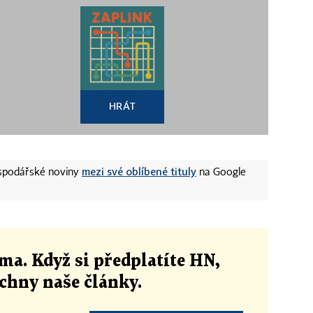
HRÁT
mezi své oblíbené tituly
ospodářské noviny
na Google
ma. Když si předplatíte HN,
echny naše články
.