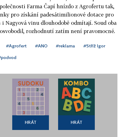
společnosti Farma Čapí hnízdo z Agrofertu tak,
ínky pro získání padesátimilionové dotace pro
š i Nagyová vinu dlouhodobě odmítají. Soud oba
osvobodil, rozhodnutí zatím není pravomocné.
#Agrofert
#ANO
#reklama
#Stříž Igor
#podvod
HRÁT
HRÁT