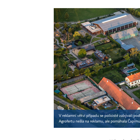
V reklamní větvi případu se policisté zabývali po
Agrofertu nešla na reklamu, ale pomáhala Čapímu