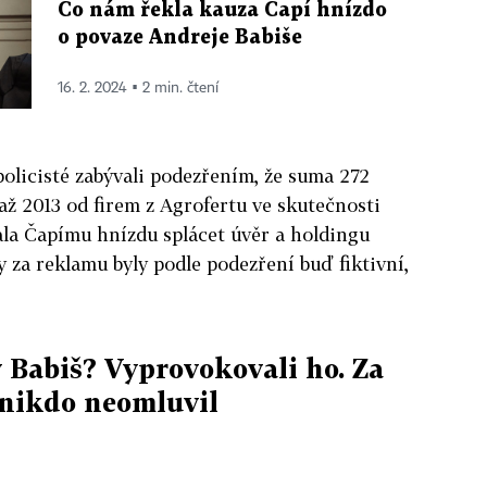
Co nám řekla kauza Čapí hnízdo
o povaze Andreje Babiše
16. 2. 2024 ▪ 2 min. čtení
policisté zabývali podezřením, že suma 272
až 2013 od firem z Agrofertu ve skutečnosti
ala Čapímu hnízdu splácet úvěr a holdingu
by za reklamu byly podle podezření buď fiktivní,
 Babiš? Vyprovokovali ho. Za
 nikdo neomluvil