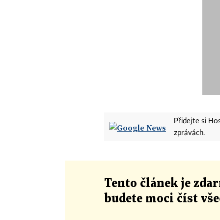
Přidejte si H
zprávách.
Tento článek
je
zdar
budete moci číst vš