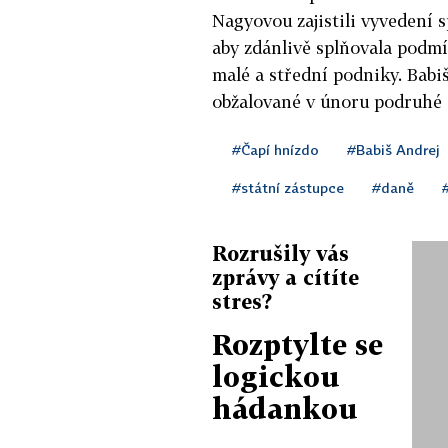
Nagyovou zajistili vyvedení 
aby zdánlivě splňovala podm
malé a střední podniky. Babi
obžalované v únoru podruhé 
#Čapí hnízdo
#Babiš Andrej
#státní zástupce
#daně
Rozrušily vás
zprávy a cítíte
stres?
Rozptylte se
logickou
hádankou