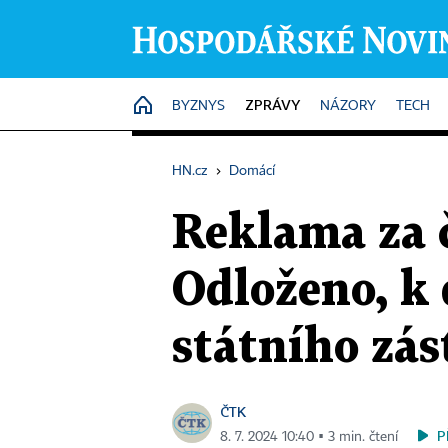
ZPRÁVY
HOME
BYZNYS
NÁZORY
TECH
HN.cz
›
Domácí
Reklama za 
Odloženo, k
státního zás
ČTK
P
8. 7. 2024 10:40 ▪ 3 min. čtení