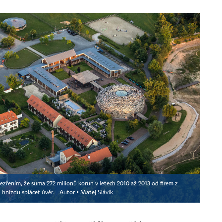
dezřením, že suma 272 milionů korun v letech 2010 až 2013 od firem z
 hnízdu splácet úvěr.
Autor ▪
Matej Slávik