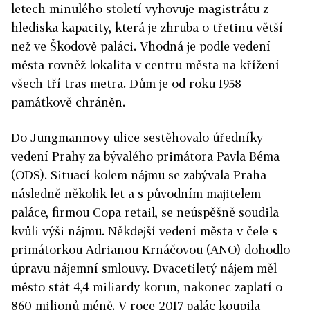
letech minulého století vyhovuje magistrátu z
hlediska kapacity, která je zhruba o třetinu větší
než ve Škodově paláci. Vhodná je podle vedení
města rovněž lokalita v centru města na křížení
všech tří tras metra. Dům je od roku 1958
památkově chráněn.
Do Jungmannovy ulice sestěhovalo úředníky
vedení Prahy za bývalého primátora Pavla Béma
(ODS). Situací kolem nájmu se zabývala Praha
následně několik let a s původním majitelem
paláce, firmou Copa retail, se neúspěšně soudila
kvůli výši nájmu. Někdejší vedení města v čele s
primátorkou Adrianou Krnáčovou (ANO) dohodlo
úpravu nájemní smlouvy. Dvacetiletý nájem měl
město stát 4,4 miliardy korun, nakonec zaplatí o
860 milionů méně. V roce 2017 palác koupila