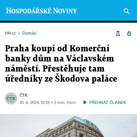
HN.cz
›
Domácí
Praha koupí od Komerční
banky dům na Václavském
náměstí. Přestěhuje tam
úředníky ze Škodova paláce
ČTK
PŘEHRÁT ČLÁNEK
10. 6. 2024 12:59 ▪ 2 min. čtení