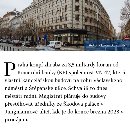
Autor ▪
Lukáš Bíba
P
raha koupí zhruba za 3,5 miliardy korun od
Komerční banky (KB) společnost VN 42, která
vlastní kancelářskou budovu na rohu Václavského
náměstí a Štěpánské ulice. Schválili to dnes
městští radní. Magistrát plánuje do budovy
přestěhovat úředníky ze Škodova paláce v
Jungmannově ulici, kde je do konce března 2028 v
pronájmu.