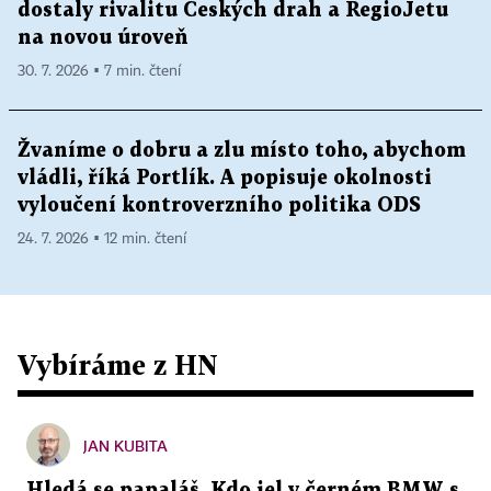
dostaly rivalitu Českých drah a RegioJetu
na novou úroveň
30. 7. 2026 ▪ 7 min. čtení
Žvaníme o dobru a zlu místo toho, abychom
vládli, říká Portlík. A popisuje okolnosti
vyloučení kontroverzního politika ODS
24. 7. 2026 ▪ 12 min. čtení
Vybíráme z HN
JAN KUBITA
Hledá se papaláš. Kdo jel v černém BMW s