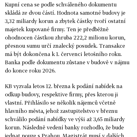
Kupní cena se podle schváleného dokumentu
skládá ze dvou částí. Hodnota samotné budovy je
3,32 miliardy korun a zbytek částky tvoří ostatní
majetek kupované firmy. Ten je předběžně
ohodnocen částkou zhruba 222,2 milionu korun,
přesnou sumu určí znalecký posudek. Transakce
má být dokončena k 1. červenci letošního roku.
Banka podle dokumentu zůstane v budově v nájmu
do konce roku 2026.
KB vyzvala letos 12. března k podání nabídek na
odkup budovy, respektive firmy, přes kterou ji
vlastní. Přihlásilo se několik nájemců včetně
hlavního města, jehož zastupitelstvo v březnu
schválilo podání nabídky ve výši až 3,65 miliardy
korun. Následně vedení banky rozhodlo, že bude
jednat pouze s Prahou. Magistrát musí v dalších