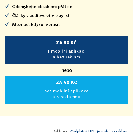
Odemykejte obsah pro přátele
Články v audioverzi + playlist
Možnost kdykoliv zrušit
ZA 80 KČ
s mobilní aplikací
a bez reklam
nebo
ZA 40 KČ
bez mobilní aplikace
a s reklamou
|
Předplatné HN+ je zcela bez reklam.