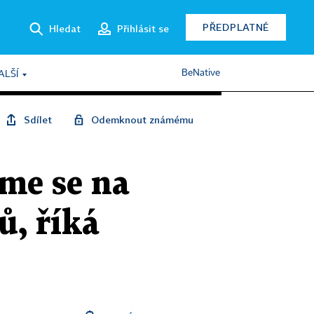
PŘEDPLATNÉ
Hledat
Přihlásit se
BeNative
ALŠÍ
Sdílet
Odemknout známému
eme se na
ů, říká