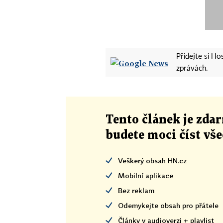
Přidejte si H
zprávách.
Tento článek
je
zdar
budete moci číst vš
Veškerý obsah HN.cz
Mobilní aplikace
Bez reklam
Odemykejte obsah pro přátele
Články v audioverzi + playlist