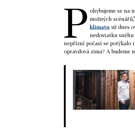
P
ohybujeme se na ne
možných scénářů,”
klimatu
už dnes ov
nedostatku sněhu l
nepřízní počasí se potýkalo i 
opravdová zima? A budeme mu