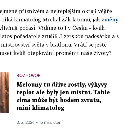
jméně příznivém a nejteplejším okraji vějíře
 říká klimatolog Michal Žák k tomu, jak
změny
livňují počasí. Vidíme to i v Česku - kvůli
etos pořadatelé zrušili Jizerskou padesátku a s
mistrovství světa v biatlonu. Vrátí se ještě
set kvůli oteplování proměnit naše životy?
ROZHOVOR
Melouny tu dříve rostly, výkyvy
teplot ale byly jen místní. Tahle
zima může být bodem zvratu,
míní klimatolog
8. 3. 2024 ▪ 15 min. čtení