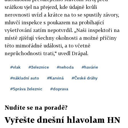
srážkou vjel na přejezd, kde údajně kvůli
nerovnosti uvízl a krátce na to se spustily závory,
mluvčí inspekce s poukazem na probíhající
vyšetřování zatím nepotvrdil. „Naši inspektoři na
místě zjišťují všechny okolnosti a možné příčiny
této mimořádné události, a to včetně
neprůchodnosti trati,“ uvedl Drápal.
#vlak
#železnice
#nehoda
#havárie
#nákladní auto
#Karviná
#České dráhy
#Správa železnic
#doprava
Nudíte se na poradě?
Vyřešte dnešní hlavolam HN