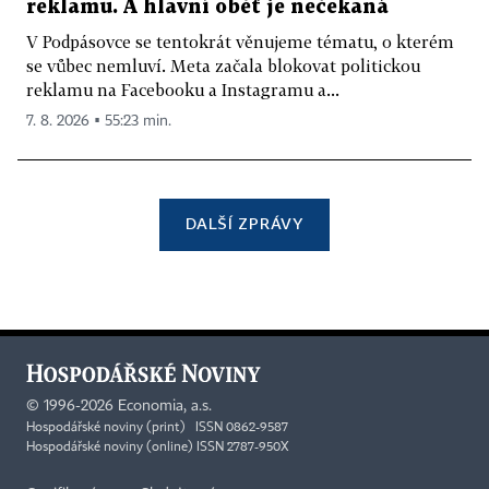
reklamu. A hlavní oběť je nečekaná
V Podpásovce se tentokrát věnujeme tématu, o kterém
se vůbec nemluví. Meta začala blokovat politickou
reklamu na Facebooku a Instagramu a...
7. 8. 2026 ▪ 55:23 min.
DALŠÍ ZPRÁVY
©
1996-2026
Economia, a.s.
Hospodářské noviny (print) ISSN 0862-9587
Hospodářské noviny (online) ISSN 2787-950X