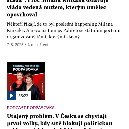
stáda“. Proč Milana Knížáka oslavuje
vláda vedená mužem, kterým umělec
opovrhoval
Někteří říkají, že to byl poslední happening Milana
Knížáka. A něco na tom je. Pohřeb se státními poctami
organizovaný těmi, kterými slavný...
7. 8. 2026 ▪ 4 min. čtení
55:23
PODCAST PODPÁSOVKA
Utajený problém. V Česku se chystají
první volby, kdy sítě blokují politickou