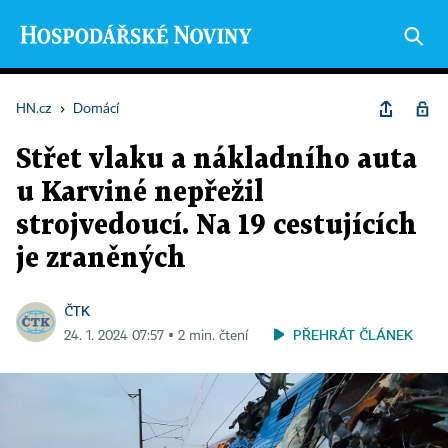
HN.cz
›
Domácí
Střet vlaku a nákladního auta
u Karviné nepřežil
strojvedoucí. Na 19 cestujících
je zraněných
ČTK
PŘEHRÁT ČLÁNEK
24. 1. 2024 07:57 ▪ 2 min. čtení