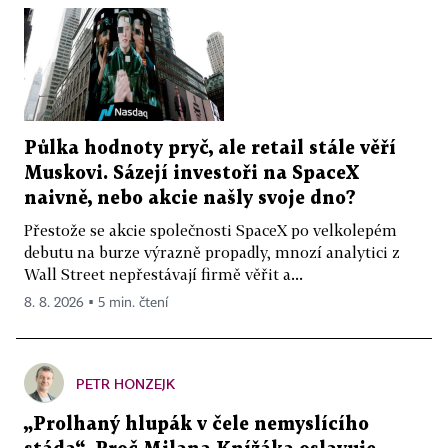
Půlka hodnoty pryč, ale retail stále věří
Muskovi. Sázejí investoři na SpaceX
naivně, nebo akcie našly svoje dno?
Přestože se akcie společnosti SpaceX po velkolepém
debutu na burze výrazně propadly, mnozí analytici z
Wall Street nepřestávají firmě věřit a...
8. 8. 2026 ▪ 5 min. čtení
PETR HONZEJK
„Prolhaný hlupák v čele nemyslícího