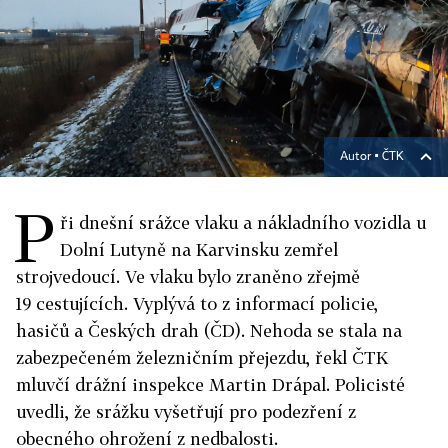
Autor ▪
ČTK
P
ři dnešní srážce vlaku a nákladního vozidla u
Dolní Lutyně na Karvinsku zemřel
strojvedoucí. Ve vlaku bylo zraněno zřejmě
19 cestujících. Vyplývá to z informací policie,
hasičů a Českých drah (ČD). Nehoda se stala na
zabezpečeném železničním přejezdu, řekl ČTK
mluvčí drážní inspekce Martin Drápal.
Policisté
uvedli, že srážku vyšetřují pro podezření z
obecného ohrožení z nedbalosti.