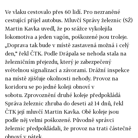
Ve vlaku cestovalo přes 60 lidí. Pro nezraněné
cestující přijel autobus. Mluvčí Správy železnic (SŽ)
Martin Kavka uvedl, že po srážce vykolejila
lokomotiva a jeden vagón, poškozené jsou troleje.
„Doprava tak bude v místě zastavená možná i celý
den,“ řekl ČTK. Podle Drápala se nehoda stala na
železničním přejezdu, který je zabezpečený
světelnou signalizací a závorami. Drážní inspekce
na místě zjišťuje okolnosti nehody. Provoz na
koridoru se po jedné koleji obnoví v
sobotu.
Zprovoznění druhé koleje předpokládá
Správa železnic zhruba do deseti až 14 dnů, řekl
ČTK její mluvčí Martin Kavka. Obě koleje jsou
podle něj velmi poškozené. Původně správci
železnic předpokládali, že provoz na trati částečně
obnoví v pátek.