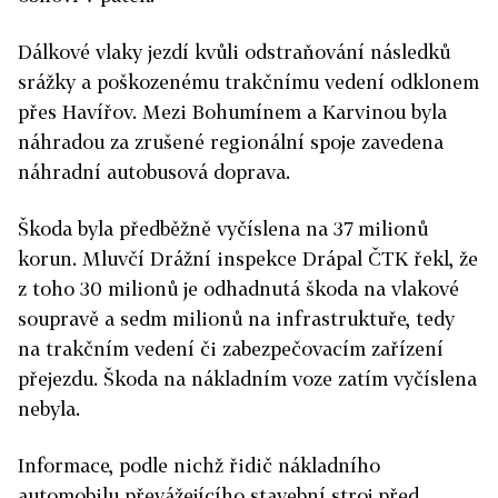
Dálkové vlaky jezdí kvůli odstraňování následků
srážky a poškozenému trakčnímu vedení odklonem
přes Havířov. Mezi Bohumínem a Karvinou byla
náhradou za zrušené regionální spoje zavedena
náhradní autobusová doprava.
Škoda byla předběžně vyčíslena
na 37 milionů
korun. Mluvčí Drážní inspekce Drápal ČTK řekl, že
z toho 30 milionů je odhadnutá škoda na vlakové
soupravě a sedm milionů na infrastruktuře, tedy
na trakčním vedení či zabezpečovacím zařízení
přejezdu. Škoda na nákladním voze zatím vyčíslena
nebyla.
Informace, podle nichž řidič nákladního
automobilu převážejícího stavební stroj před