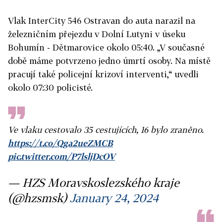
Vlak InterCity 546 Ostravan do auta narazil na
železničním přejezdu v Dolní Lutyni v úseku
Bohumín - Dětmarovice okolo 05:40. „V současné
době máme potvrzeno jedno úmrtí osoby. Na místě
pracují také policejní krizoví interventi,“ uvedli
okolo 07:30 policisté.
Ve vlaku cestovalo 35 cestujících, 16 bylo zraněno.
https://t.co/Qga2ueZMCB
pic.twitter.com/P7lsljDcOV
— HZS Moravskoslezského kraje
(@hzsmsk)
January 24, 2024