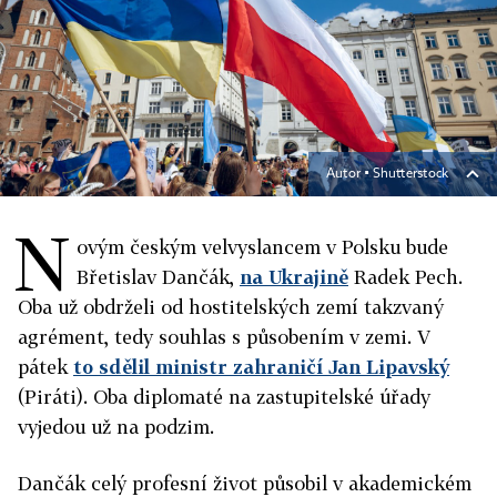
Autor ▪
Shutterstock
N
ovým českým velvyslancem v Polsku bude
Břetislav Dančák,
na Ukrajině
Radek Pech.
Oba už obdrželi od hostitelských zemí takzvaný
agrément, tedy souhlas s působením v zemi. V
pátek
to sdělil ministr zahraničí Jan Lipavský
(Piráti). Oba diplomaté na zastupitelské úřady
vyjedou už na podzim.
Dančák celý profesní život působil v akademickém