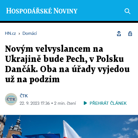
HN.cz
›
Domácí
Novým velvyslancem na
Ukrajině bude Pech, v Polsku
Dančák. Oba na úřady vyjedou
už na podzim
ČTK
PŘEHRÁT ČLÁNEK
22. 9. 2023 17:36 ▪ 2 min. čtení