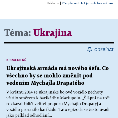
|
Předplatné HN+ je zcela bez reklam.
Téma:
Ukrajina
ODEBÍRAT
KOMENTÁŘ
Ukrajinská armáda má nového šéfa. Co
všechno by se mohlo změnit pod
vedením Mychajla Drapatého
V květnu 2014 se ukrajinské bojové vozidlo pěchoty
vřítilo směrem k barikádě v Mariupolu. „Šlápni na to!“
rozkázal řidiči velitel praporu Mychajlo Drapatyj a
vozidlo prorazilo barikádu. Tato epizoda se často uvádí
jako příklad odhodlání...