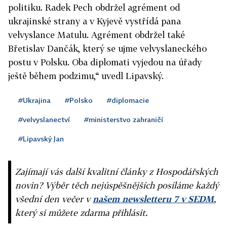
politiku. Radek Pech obdržel agrément od
ukrajinské strany a v Kyjevě vystřídá pana
velvyslance Matulu. Agrément obdržel také
Břetislav Dančák, který se ujme velvyslaneckého
postu v Polsku. Oba diplomati vyjedou na úřady
ještě během podzimu,“ uvedl Lipavský.
#Ukrajina
#Polsko
#diplomacie
#velvyslanectví
#ministerstvo zahraničí
#Lipavský Jan
Zajímají vás další kvalitní články z Hospodářských
novin? Výběr těch nejúspěšnějších posíláme každý
všední den večer v
našem newsletteru 7 v SEDM
,
který si můžete zdarma přihlásit.