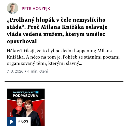
PETR HONZEJK
„Prolhaný hlupák v čele nemyslícího
stáda“. Proč Milana Knížáka oslavuje
vláda vedená mužem, kterým umělec
opovrhoval
Někteří říkají, že to byl poslední happening Milana
Knížáka. A něco na tom je. Pohřeb se státními poctami
organizovaný těmi, kterými slavný...
7. 8. 2026 ▪ 4 min. čtení
55:23