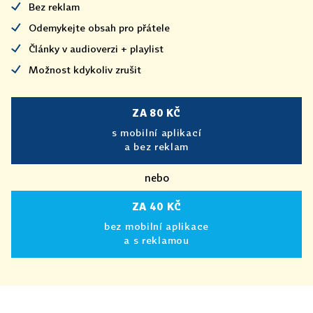
Bez reklam
Odemykejte obsah pro přátele
Články v audioverzi + playlist
Možnost kdykoliv zrušit
ZA 80 KČ
s mobilní aplikací
a bez reklam
nebo
ZA 40 KČ
bez mobilní aplikace
a s reklamou