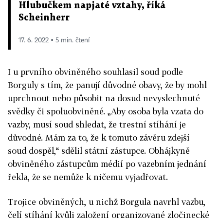
Hlubučkem napjaté vztahy, říká
Scheinherr
17. 6. 2022 ▪ 5 min. čtení
I u prvního obviněného souhlasil soud podle
Borguly s tím, že panují důvodné obavy, že by mohl
uprchnout nebo působit na dosud nevyslechnuté
svědky či spoluobviněné. „Aby osoba byla vzata do
vazby, musí soud shledat, že trestní stíhání je
důvodné. Mám za to, že k tomuto závěru zdejší
soud dospěl,“ sdělil státní zástupce. Obhájkyně
obviněného zástupcům médií po vazebním jednání
řekla, že se nemůže k ničemu vyjadřovat.
Trojice obviněných, u nichž Borgula navrhl vazbu,
čelí stíhání kvůli založení organizované zločinecké