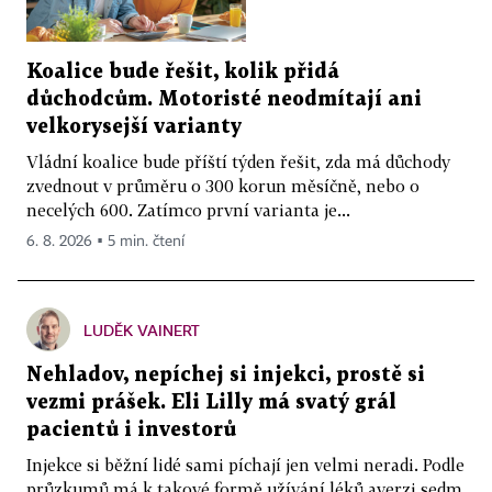
Koalice bude řešit, kolik přidá
důchodcům. Motoristé neodmítají ani
velkorysejší varianty
Vládní koalice bude příští týden řešit, zda má důchody
zvednout v průměru o 300 korun měsíčně, nebo o
necelých 600. Zatímco první varianta je...
6. 8. 2026 ▪ 5 min. čtení
LUDĚK VAINERT
Nehladov, nepíchej si injekci, prostě si
vezmi prášek. Eli Lilly má svatý grál
pacientů i investorů
Injekce si běžní lidé sami píchají jen velmi neradi. Podle
průzkumů má k takové formě užívání léků averzi sedm