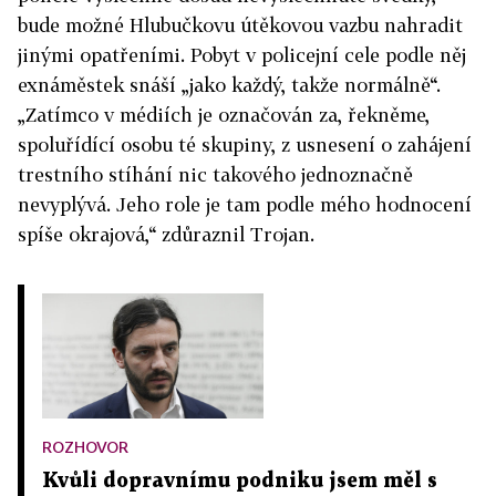
bude možné Hlubučkovu útěkovou vazbu nahradit
jinými opatřeními. Pobyt v policejní cele podle něj
exnáměstek snáší „jako každý, takže normálně“.
„Zatímco v médiích je označován za, řekněme,
spoluřídící osobu té skupiny, z usnesení o zahájení
trestního stíhání nic takového jednoznačně
nevyplývá. Jeho role je tam podle mého hodnocení
spíše okrajová,“ zdůraznil Trojan.
ROZHOVOR
Kvůli dopravnímu podniku jsem měl s