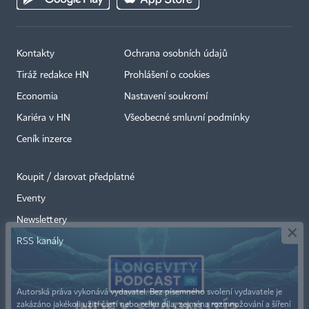
Kontakty
Ochrana osobních údajů
Tiráž redakce HN
Prohlášení o cookies
Economia
Nastavení soukromí
Kariéra v HN
Všeobecné smluvní podmínky
Ceník inzerce
Koupit / darovat předplatné
Eventy
×
Newslettery
RSS kanály
Autorská práva vykonává vydavatel. Bez písemného svolení vydavatele je
zakázáno jakékoli užití částí nebo celku díla, zejména rozmnožování a šíření