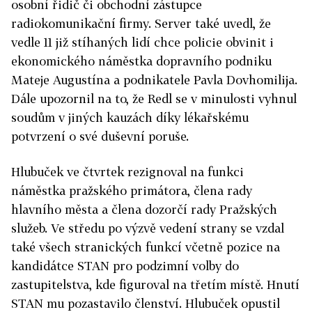
osobní řidič či obchodní zástupce
radiokomunikační firmy. Server také uvedl, že
vedle 11 již stíhaných lidí chce policie obvinit i
ekonomického náměstka dopravního podniku
Mateje Augustína a podnikatele Pavla Dovhomilija.
Dále upozornil na to, že Redl se v minulosti vyhnul
soudům v jiných kauzách díky lékařskému
potvrzení o své duševní poruše.
Hlubuček ve čtvrtek rezignoval na funkci
náměstka pražského primátora, člena rady
hlavního města a člena dozorčí rady Pražských
služeb. Ve středu po výzvě vedení strany se vzdal
také všech stranických funkcí včetně pozice na
kandidátce STAN pro podzimní volby do
zastupitelstva, kde figuroval na třetím místě. Hnutí
STAN mu pozastavilo členství. Hlubuček opustil