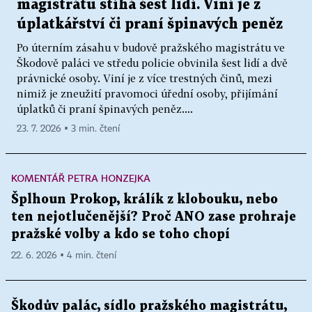
magistrátu stíhá šest lidí. Viní je z
úplatkářství či praní špinavých peněz
Po úterním zásahu v budově pražského magistrátu ve
Škodově paláci ve středu policie obvinila šest lidí a dvě
právnické osoby. Viní je z více trestných činů, mezi
nimiž je zneužití pravomoci úřední osoby, přijímání
úplatků či praní špinavých peněz....
23. 7. 2026 ▪ 3 min. čtení
KOMENTÁŘ PETRA HONZEJKA
Šplhoun Prokop, králík z klobouku, nebo
ten nejotlučenější? Proč ANO zase prohraje
pražské volby a kdo se toho chopí
22. 6. 2026 ▪ 4 min. čtení
Škodův palác, sídlo pražského magistrátu,