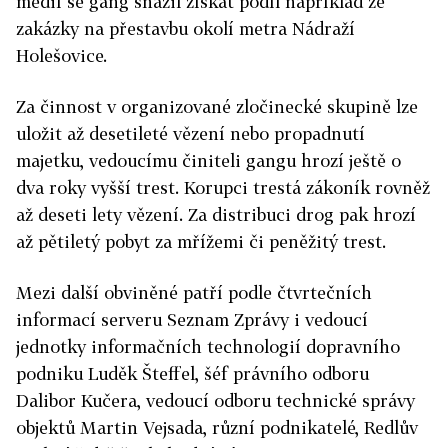
médií se gang snažil získat podíl například ze
zakázky na přestavbu okolí metra Nádraží
Holešovice.
Za činnost v organizované zločinecké skupině lze
uložit až desetileté vězení nebo propadnutí
majetku, vedoucímu činiteli gangu hrozí ještě o
dva roky vyšší trest. Korupci trestá zákoník rovněž
až deseti lety vězení. Za distribuci drog pak hrozí
až pětiletý pobyt za mřížemi či peněžitý trest.
Mezi další obviněné patří podle čtvrtečních
informací serveru Seznam Zprávy i vedoucí
jednotky informačních technologií dopravního
podniku Luděk Šteffel, šéf právního odboru
Dalibor Kučera, vedoucí odboru technické správy
objektů Martin Vejsada, různí podnikatelé, Redlův