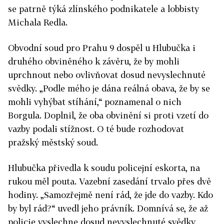
se patrně týká zlínského podnikatele a lobbisty
Michala Redla.
Obvodní soud pro Prahu 9 dospěl u Hlubučka i
druhého obviněného k závěru, že by mohli
uprchnout nebo ovlivňovat dosud nevyslechnuté
svědky. „Podle mého je dána reálná obava, že by se
mohli vyhýbat stíhání,“ poznamenal o nich
Borgula. Doplnil, že oba obvinění si proti vzetí do
vazby podali stížnost. O té bude rozhodovat
pražský městský soud.
Hlubučka přivedla k soudu policejní eskorta, na
rukou měl pouta. Vazební zasedání trvalo přes dvě
hodiny. „Samozřejmě není rád, že jde do vazby. Kdo
by byl rád?“ uvedl jeho právník. Domnívá se, že až
policie vyslechne dosud nevyslechnuté svědky,