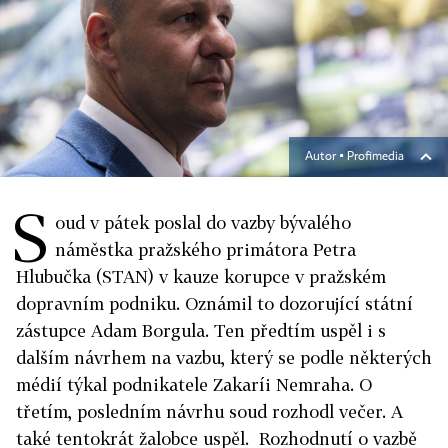
Autor ▪
Profimedia
S
oud v pátek poslal do vazby bývalého
náměstka pražského primátora Petra
Hlubučka (STAN) v kauze korupce v pražském
dopravním podniku. Oznámil to dozorující státní
zástupce Adam Borgula. Ten předtím uspěl i s
dalším návrhem na vazbu, který se podle některých
médií týkal podnikatele Zakaríi Nemraha. O
třetím, posledním návrhu soud rozhodl večer. A
také tentokrát žalobce uspěl.
Rozhodnutí o vazbě