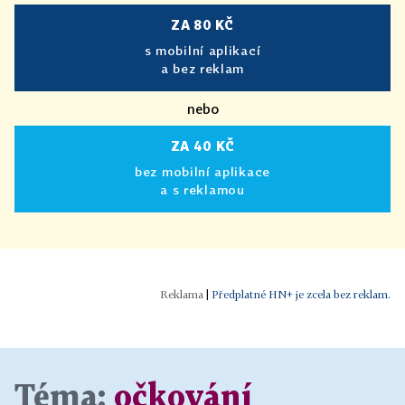
ZA 80 KČ
s mobilní aplikací
a bez reklam
nebo
ZA 40 KČ
bez mobilní aplikace
a s reklamou
|
Předplatné HN+ je zcela bez reklam.
Téma:
očkování