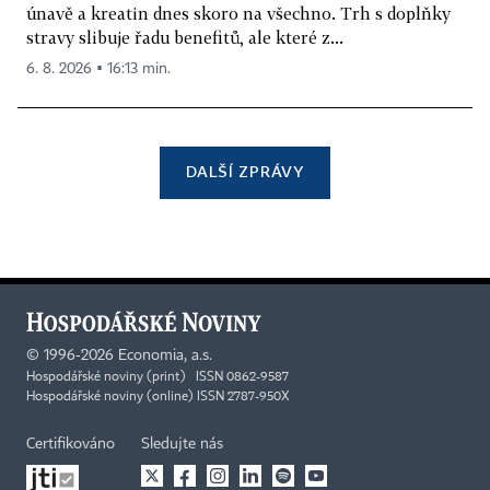
únavě a kreatin dnes skoro na všechno. Trh s doplňky
stravy slibuje řadu benefitů, ale které z...
6. 8. 2026 ▪ 16:13 min.
DALŠÍ ZPRÁVY
©
1996-2026
Economia, a.s.
Hospodářské noviny (print) ISSN 0862-9587
Hospodářské noviny (online) ISSN 2787-950X
Certifikováno
Sledujte nás