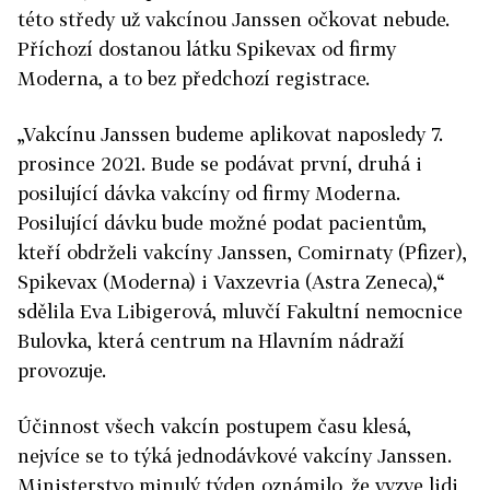
této středy už vakcínou Janssen očkovat nebude.
Příchozí dostanou látku Spikevax od firmy
Moderna, a to bez předchozí registrace.
„Vakcínu Janssen budeme aplikovat naposledy 7.
prosince 2021. Bude se podávat první, druhá i
posilující dávka vakcíny od firmy Moderna.
Posilující dávku bude možné podat pacientům,
kteří obdrželi vakcíny Janssen, Comirnaty (Pfizer),
Spikevax (Moderna) i Vaxzevria (Astra Zeneca),“
sdělila Eva Libigerová, mluvčí Fakultní nemocnice
Bulovka, která centrum na Hlavním nádraží
provozuje.
Účinnost všech vakcín postupem času klesá,
nejvíce se to týká jednodávkové vakcíny Janssen.
Ministerstvo minulý týden oznámilo, že vyzve lidi