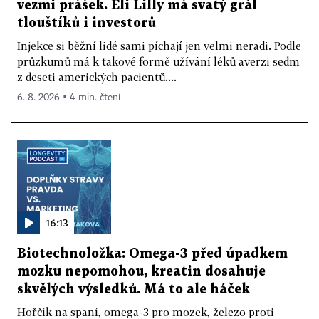
vezmi prášek. Eli Lilly má svatý grál
tlouštíků i investorů
Injekce si běžní lidé sami píchají jen velmi neradi. Podle
průzkumů má k takové formě užívání léků averzi sedm
z deseti amerických pacientů....
6. 8. 2026 ▪ 4 min. čtení
16:13
Biotechnoložka: Omega-3 před úpadkem
mozku nepomohou, kreatin dosahuje
skvělých výsledků. Má to ale háček
Hořčík na spaní, omega-3 pro mozek, železo proti