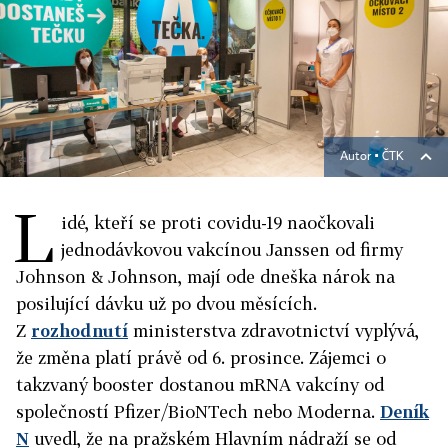
Autor ▪
ČTK
L
idé, kteří se proti covidu-19 naočkovali
jednodávkovou vakcínou Janssen od firmy
Johnson & Johnson, mají ode dneška nárok na
posilující dávku už po dvou měsících.
Z
rozhodnutí
ministerstva zdravotnictví vyplývá,
že změna platí právě od 6. prosince. Zájemci o
takzvaný booster dostanou mRNA vakcíny od
společností Pfizer/BioNTech nebo Moderna.
Deník
N
uvedl, že na pražském Hlavním nádraží se od