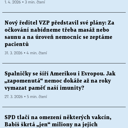
1. 4. 2026 ▪ 3 min. čtení
Nový ředitel VZP představil své plány: Za
očkování nabídneme třeba masáž nebo
saunu a na úroveň nemocnic se zeptáme
pacientů
31. 3. 2026 ▪ 4 min. čtení
Spalničky se šíří Amerikou i Evropou. Jak
„zapomenutá“ nemoc dokáže až na roky
vymazat paměť naší imunity?
27. 3. 2026 ▪ 5 min. čtení
SPD tlačí na omezení některých vakcín,
Babiš škrtá „jen“ miliony na jejich