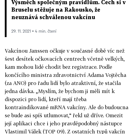
Výsměch společným pravidlům. Čech si v
Bruselu stěžuje na Rakousko, že
neuznává schválenou vakcínu
29. 11. 2021 ▪ 4 min. čtení
Vakcínou Janssen očkuje v současné době víc než
šest desítek očkovacích centrech včetně velkých,
kam mohou lidé chodit bez registrace. Podle
končícího ministra zdravotnictví Adama Vojtěcha
(za ANO) pro řadu lidí bylo atraktivní, že stačila
jedna dávka. „Myslím, že bychom ji měli mít k
dispozici pro lidí, kteří mají třeba
kontraindikované mRNA vakcíny. Ale do budoucna
se bude asi spíš utlumovat,“ řekl už dříve. Omezit
její aplikaci chce i jeho pravděpodobný nástupce
Vlastimil Válek (TOP 09). Z ostatních typů vakcín