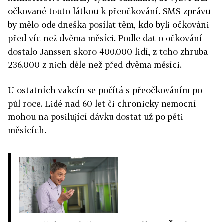
očkované touto látkou k přeočkování. SMS zprávu
by mělo ode dneška posílat těm, kdo byli očkováni
před víc než dvěma měsíci. Podle dat o očkování
dostalo Janssen skoro 400.000 lidí, z toho zhruba
236.000 z nich déle než před dvěma měsíci.
U ostatních vakcín se počítá s přeočkováním po
půl roce. Lidé nad 60 let či chronicky nemocní
mohou na posilující dávku dostat už po pěti
měsících.