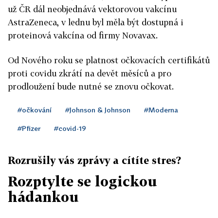
už ČR dál neobjednává vektorovou vakcínu
AstraZeneca, v lednu byl měla být dostupná i
proteinová vakcína od firmy Novavax.
Od Nového roku se platnost očkovacích certifikátů
proti covidu zkrátí na devět měsíců a pro
prodloužení bude nutné se znovu očkovat.
#očkování
#Johnson & Johnson
#Moderna
#Pfizer
#covid-19
Rozrušily vás zprávy a cítíte stres?
Rozptylte se logickou
hádankou