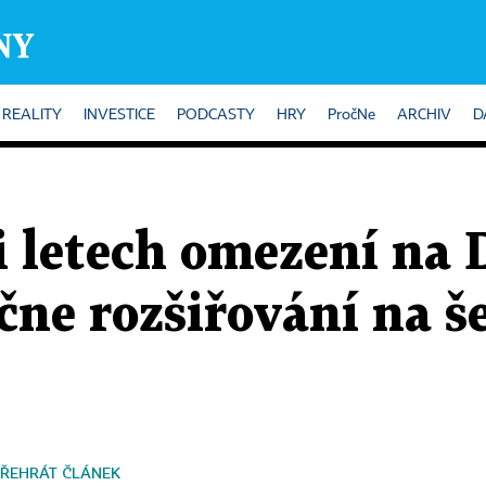
REALITY
INVESTICE
PODCASTY
HRY
PročNe
ARCHIV
D
i letech omezení na 
ačne rozšiřování na 
ŘEHRÁT ČLÁNEK