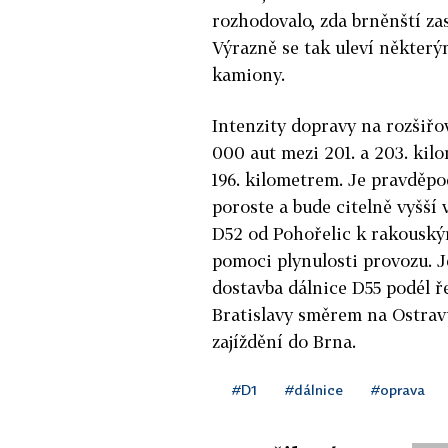
rozhodovalo, zda brněnští zas
Výrazně se tak uleví některým
kamiony.
Intenzity dopravy na rozšiř
000 aut mezi 201. a 203. kil
196. kilometrem. Je pravděp
poroste a bude citelně vyšší 
D52 od Pohořelic k rakouský
pomoci plynulosti provozu. J
dostavba dálnice D55 podél ř
Bratislavy směrem na Ostravu
zajíždění do Brna.
#D1
#dálnice
#oprava