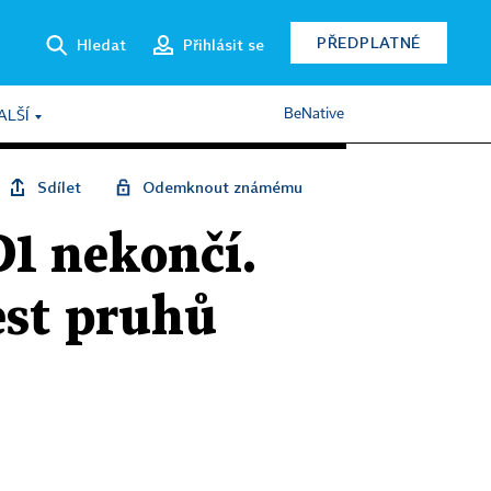
PŘEDPLATNÉ
Hledat
Přihlásit se
BeNative
ALŠÍ
Sdílet
Odemknout známému
D1 nekončí.
šest pruhů