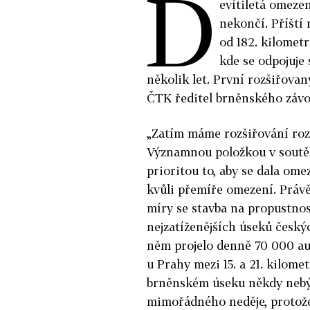
D
evítiletá omeze
nekončí. Příští
od 182. kilometr
kde se odpojuje 
několik let. První rozšiřovan
ČTK ředitel brněnského závodu
„Zatím máme rozšiřování rozp
Významnou položkou v soutěží
prioritou to, aby se dala ome
kvůli přemíře omezení. Právě
míry se stavba na propustnost
nejzatíženějších úseků českýc
něm projelo denně 70 000 au
u Prahy mezi 15. a 21. kilom
brněnském úseku někdy nebývá
mimořádného neděje, protože 