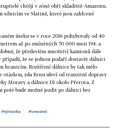
tupitelé chtějí v zóně obří skladiště Amazonu.
 silnicím ve Slatině, které jsou zahlcené
ovaném úseku se v roce 2016 pohybovaly od 40
ometrem až po zmíněných 70 000 mezi 194. a
odobné, že především množství kamionů dále
v případě, že se jednou podaří dostavět dálnici
m hranicím. Rozšíření dálnice by tak mělo
e otázkou, zda Brnu uleví od tranzitní dopravy
eky Moravy a dálnice D1 okolo Přerova. Z
 poté bude možné jezdit po dálnici bez
#výstavba
#omezení