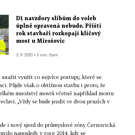
D1 navzdory slibům do voleb
úplně opravená nebude. Příští
rok stavbaři rozkopají klíčový
most u Mirošovic
3. 9. 2021 ▪ 5 min. čtení
 snažit využít co nejvíce postupy, které se
ci. Půjde však o obtížnou stavbu i proto, že
velkém množství mostů včetně například mostu
eclavi. „Vždy se bude jezdit ve dvou pruzích v
ude i nový sjezd do průmyslové zóny Černovická
uvilo naposledy v roce 2014, kdy se