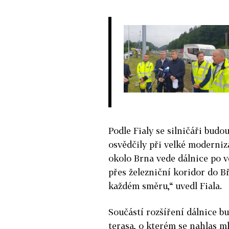
Podle Fialy se silničáři budou
osvědčily při velké moderniza
okolo Brna vede dálnice po 
přes železniční koridor do Bř
každém směru,“ uvedl Fiala.
Součástí rozšíření dálnice b
terasa, o kterém se nahlas ml