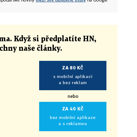
ospodářské noviny
na Google
ma. Když si předplatíte HN,
echny naše články
.
ZA 80 KČ
s mobilní aplikací
a bez reklam
nebo
ZA 40 KČ
bez mobilní aplikace
a s reklamou