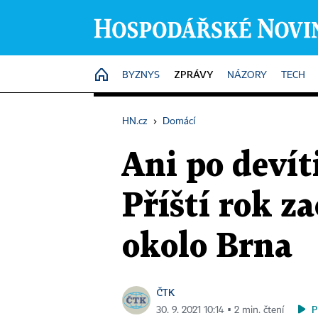
ZPRÁVY
HOME
BYZNYS
NÁZORY
TECH
HN.cz
›
Domácí
Ani po devít
Příští rok z
okolo Brna
ČTK
P
30. 9. 2021 10:14 ▪ 2 min. čtení