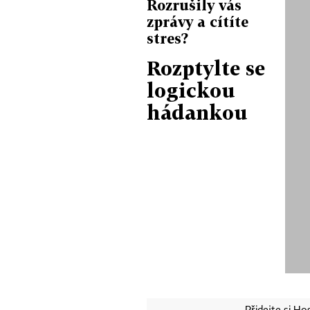
Rozrušily vás
zprávy a cítíte
stres?
Rozptylte se
logickou
hádankou