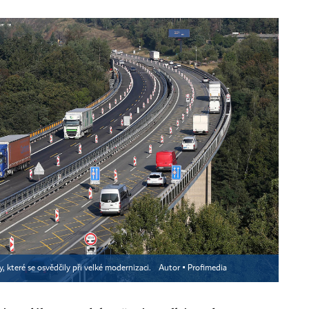
y, které se osvědčily při velké modernizaci.
Autor ▪
Profimedia