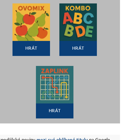
HRÁT
HRÁT
HRÁT
mezi své oblíbené tituly