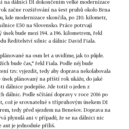
ní na dálnici D1 dokončením velké modernizace
 rok začne rozšiřování na šest pruhů okolo Brna
u, kde modernizace skončila, po 210. kilometr,
silnice E50 na Slovensko. Práce potrvají
ý úsek bude mezi 194. a 196. kilometrem, řekl
 Ředitelství silnic a dálnic David Fiala.
lánované na osm let a uvidíme, jak to půjde.
ch bude čas,“ řekl Fiala. Podle něj bude
zení tzv. vyjezdit, tedy aby doprava nekolabovala
 úsek plánovaný na příští rok ukáže, do jaké
i dálnice podepíše. Jde totiž o jeden z
h dálnic. Podle sčítání dopravy v roce 2016 po
t, což je srovnatelné s třípruhovým úsekem D1
etrem, tedy před sjezdem na Benešov. Doprava na
 plynulá ani v případě, že se na dálnici nic
aut je jednoduše příliš.