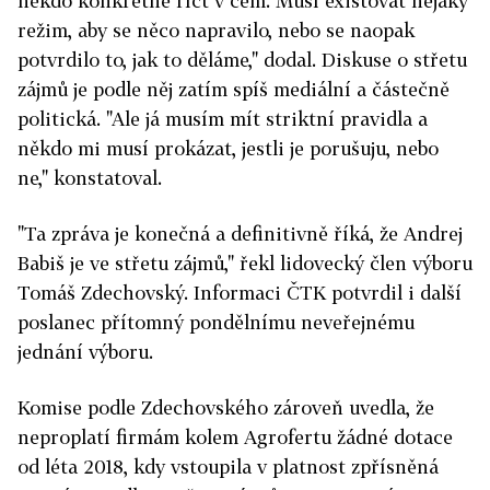
někdo konkrétně říct v čem. Musí existovat nějaký
režim, aby se něco napravilo, nebo se naopak
potvrdilo to, jak to děláme," dodal. Diskuse o střetu
zájmů je podle něj zatím spíš mediální a částečně
politická. "Ale já musím mít striktní pravidla a
někdo mi musí prokázat, jestli je porušuju, nebo
ne," konstatoval.
"Ta zpráva je konečná a definitivně říká, že Andrej
Babiš je ve střetu zájmů," řekl lidovecký člen výboru
Tomáš Zdechovský. Informaci ČTK potvrdil i další
poslanec přítomný pondělnímu neveřejnému
jednání výboru.
Komise podle Zdechovského zároveň uvedla, že
neproplatí firmám kolem Agrofertu žádné dotace
od léta 2018, kdy vstoupila v platnost zpřísněná