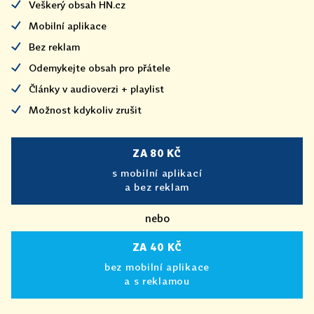
Veškerý obsah HN.cz
Mobilní aplikace
Bez reklam
Odemykejte obsah pro přátele
Články v audioverzi + playlist
Možnost kdykoliv zrušit
ZA 80 KČ
s mobilní aplikací
a bez reklam
nebo
ZA 40 KČ
bez mobilní aplikace
a s reklamou