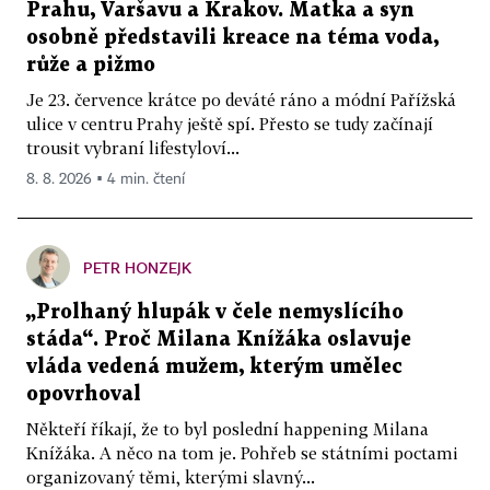
Prahu, Varšavu a Krakov. Matka a syn
osobně představili kreace na téma voda,
růže a pižmo
Je 23. července krátce po deváté ráno a módní Pařížská
ulice v centru Prahy ještě spí. Přesto se tudy začínají
trousit vybraní lifestyloví...
8. 8. 2026 ▪ 4 min. čtení
PETR HONZEJK
„Prolhaný hlupák v čele nemyslícího
stáda“. Proč Milana Knížáka oslavuje
vláda vedená mužem, kterým umělec
opovrhoval
Někteří říkají, že to byl poslední happening Milana
Knížáka. A něco na tom je. Pohřeb se státními poctami
organizovaný těmi, kterými slavný...