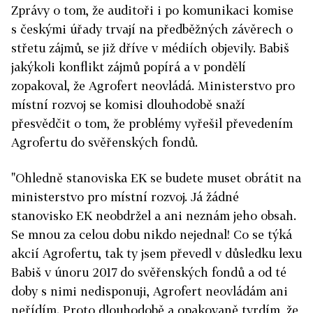
Zprávy o tom, že auditoři i po komunikaci komise
s českými úřady trvají na předběžných závěrech o
střetu zájmů, se již dříve v médiích objevily.
Babiš
jakýkoli konflikt zájmů popírá a v pondělí
zopakoval, že Agrofert neovládá. Ministerstvo pro
místní rozvoj se komisi dlouhodobě snaží
přesvědčit o tom, že problémy vyřešil převedením
Agrofertu do svěřenských fondů.
"Ohledně stanoviska EK se budete muset obrátit na
ministerstvo pro místní rozvoj. Já žádné
stanovisko EK neobdržel a ani neznám jeho obsah.
Se mnou za celou dobu nikdo nejednal!
Co se týká
akcií Agrofertu, tak ty jsem převedl v důsledku lexu
Babiš v únoru 2017 do svěřenských fondů a od té
doby s nimi nedisponuji, Agrofert neovládám ani
neřídím. Proto dlouhodobě a opakovaně tvrdím, že