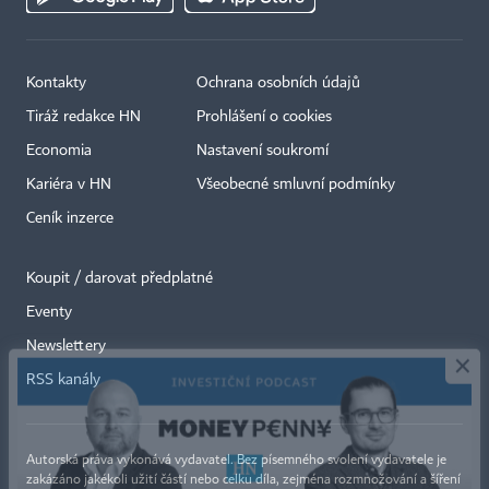
Kontakty
Ochrana osobních údajů
Tiráž redakce HN
Prohlášení o cookies
Economia
Nastavení soukromí
Kariéra v HN
Všeobecné smluvní podmínky
Ceník inzerce
Koupit / darovat předplatné
Eventy
×
Newslettery
RSS kanály
Autorská práva vykonává vydavatel. Bez písemného svolení vydavatele je
zakázáno jakékoli užití částí nebo celku díla, zejména rozmnožování a šíření