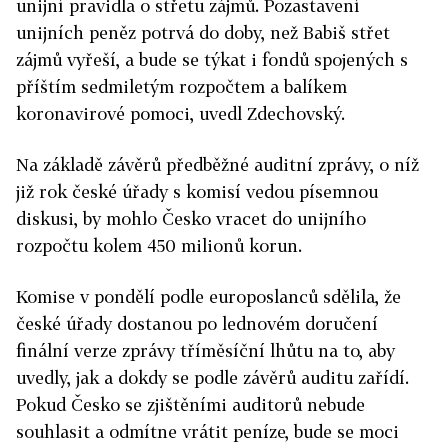
unijní pravidla o střetu zájmů. Pozastavení
unijních peněz potrvá do doby, než Babiš střet
zájmů vyřeší, a bude se týkat i fondů spojených s
příštím sedmiletým rozpočtem a balíkem
koronavirové pomoci, uvedl Zdechovský.
Na základě závěrů předběžné auditní zprávy, o níž
již rok české úřady s komisí vedou písemnou
diskusi, by mohlo Česko vracet do unijního
rozpočtu kolem 450 milionů korun.
Komise v pondělí podle europoslanců sdělila, že
české úřady dostanou po lednovém doručení
finální verze zprávy tříměsíční lhůtu na to, aby
uvedly, jak a dokdy se podle závěrů auditu zařídí.
Pokud Česko se zjištěními auditorů nebude
souhlasit a odmítne vrátit peníze, bude se moci