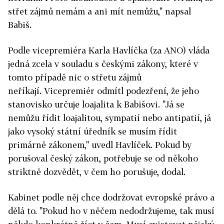
střet zájmů nemám a ani mít nemůžu," napsal
Babiš.
Podle vicepremiéra Karla Havlíčka (za ANO) vláda
jedná zcela v souladu s českými zákony, které v
tomto případě nic o střetu zájmů
neříkají.
Vicepremiér odmítl podezření, že jeho
stanovisko určuje loajalita k Babišovi. "Já se
nemůžu řídit loajalitou, sympatií nebo antipatií, já
jako vysoký státní úředník se musím řídit
primárně zákonem," uvedl Havlíček. Pokud by
porušoval český zákon, potřebuje se od někoho
striktně dozvědět, v čem ho porušuje, dodal.
Kabinet podle něj chce dodržovat evropské právo a
dělá to. "Pokud ho v něčem nedodržujeme, tak musí