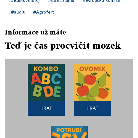
#Babiš Andrej
#střet zájmů
#Evropská komise
#audit
#Agrofert
Informace už máte
Teď je čas procvičit mozek
HRÁT
HRÁT