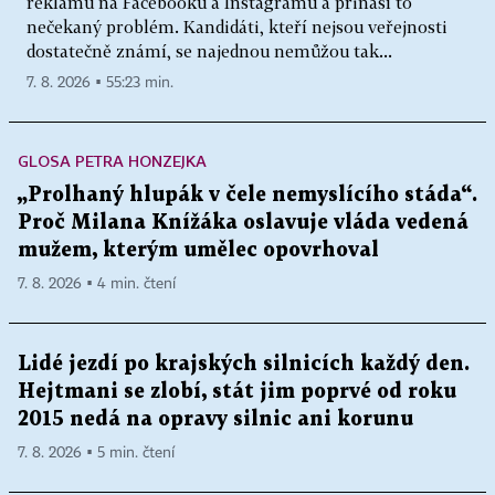
reklamu na Facebooku a Instagramu a přináší to
nečekaný problém. Kandidáti, kteří nejsou veřejnosti
dostatečně známí, se najednou nemůžou tak...
7. 8. 2026 ▪ 55:23 min.
GLOSA PETRA HONZEJKA
„Prolhaný hlupák v čele nemyslícího stáda“.
Proč Milana Knížáka oslavuje vláda vedená
mužem, kterým umělec opovrhoval
7. 8. 2026 ▪ 4 min. čtení
Lidé jezdí po krajských silnicích každý den.
Hejtmani se zlobí, stát jim poprvé od roku
2015 nedá na opravy silnic ani korunu
7. 8. 2026 ▪ 5 min. čtení