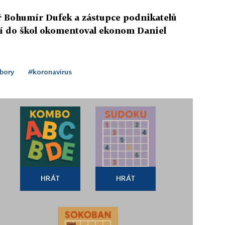
ář Bohumír Dufek a zástupce podnikatelů
tí do škol okomentoval ekonom Daniel
bory
#koronavirus
HRÁT
HRÁT