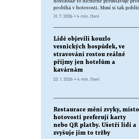
hostinské to nicméně představuje prob
probíhá v hotovosti. Musí si tak pohlíd
31. 7. 2026 ▪ 4 min. čtení
Lidé objevili kouzlo
vesnických hospůdek, ve
stravování rostou reálné
příjmy jen hotelům a
kavárnám
23. 1. 2026 ▪ 4 min. čtení
Restaurace mění zvyky, místo
hotovosti preferují karty
nebo QR platby. Ušetří lidi a
zvyšuje jim to tržby