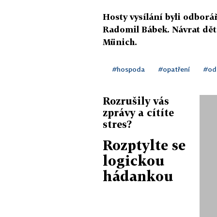
Hosty vysílání byli odbor
Radomil Bábek. Návrat dě
Münich.
#hospoda
#opatření
#od
Rozrušily vás
zprávy a cítíte
stres?
Rozptylte se
logickou
hádankou