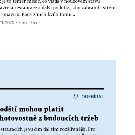
 je to téměř měsíc, co vláda v nouzovém stavu
avřela restaurace a další podniky, aby zabránila šíření
ronaviru. Řada z nich kvůli tomu...
 11. 2020 ▪ 5 min. čtení
ODEBÍRAT
odští mohou platit
hotovostně z budoucích tržeb
tauracích jsou čím dál tím rozšířenější. Pro