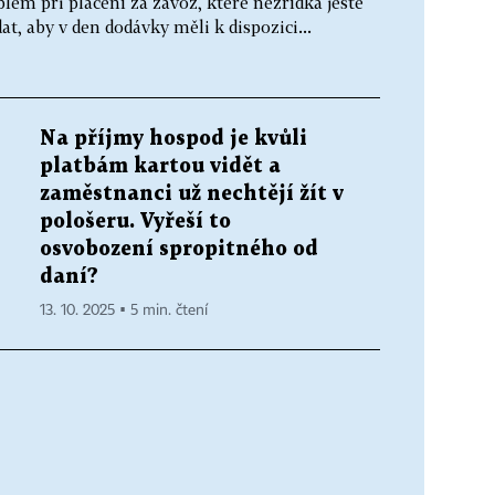
lém při placení za závoz, které nezřídka ještě
at, aby v den dodávky měli k dispozici...
Na příjmy hospod je kvůli
platbám kartou vidět a
zaměstnanci už nechtějí žít v
pološeru. Vyřeší to
osvobození spropitného od
daní?
13. 10. 2025 ▪ 5 min. čtení