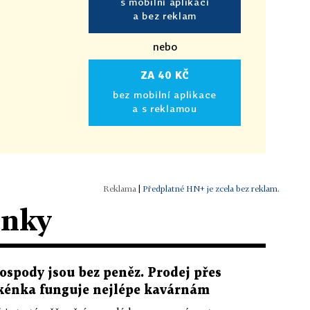
s mobilní aplikací
a bez reklam
nebo
ZA 40 KČ
bez mobilní aplikace
a s reklamou
|
Předplatné HN+ je zcela bez reklam.
ánky
ospody jsou bez peněz. Prodej přes
kénka funguje nejlépe kavárnám