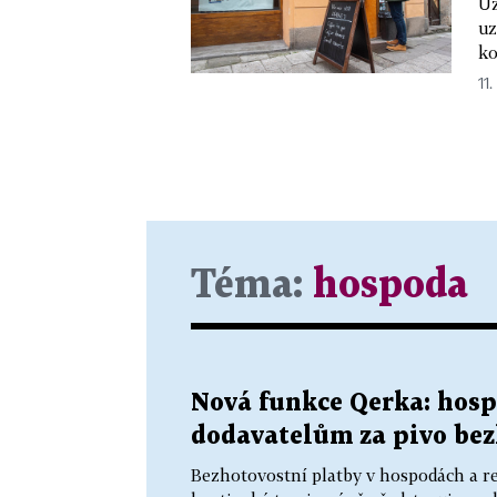
Už
uz
ko
11.
Téma:
hospoda
Nová funkce Qerka: hosp
dodavatelům za pivo bez
Bezhotovostní platby v hospodách a res