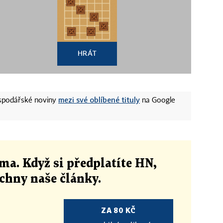
HRÁT
mezi své oblíbené tituly
ospodářské noviny
na Google
ma. Když si předplatíte HN,
echny naše články
.
ZA 80 KČ