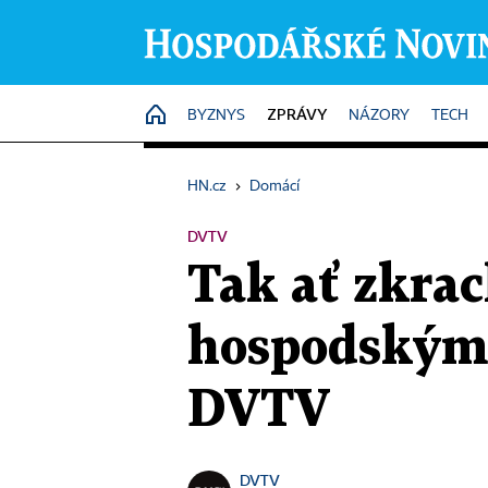
ZPRÁVY
HOME
BYZNYS
NÁZORY
TECH
HN.cz
›
Domácí
DVTV
Tak ať zkrac
hospodským.
DVTV
DVTV