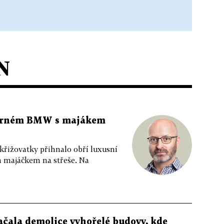
N
 černém BMW s majákem
 křižovatky přihnalo obří luxusní
m majáčkem na střeše. Na
ačala demolice vyhořelé budovy, kde