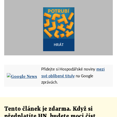
HRÁT
mezi
Přidejte si Hospodářské noviny
své oblíbené tituly
na Google
zprávách.
Tento článek
je
zdarma. Když si
předplatíte HN, budete moci číst