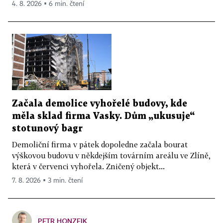
4. 8. 2026 ▪ 6 min. čtení
Začala demolice vyhořelé budovy, kde
měla sklad firma Vasky. Dům „ukusuje“
stotunový bagr
Demoliční firma v pátek dopoledne začala bourat
výškovou budovu v někdejším továrním areálu ve Zlíně,
která v červenci vyhořela. Zničený objekt...
7. 8. 2026 ▪ 3 min. čtení
PETR HONZEJK