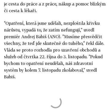
je cesta do práce a z práce, nákup a pomoc blízkým
či cesta k lékaři.
"Opatření, která jsme udělali, nezploštila křivku
nárůstu, vypadá to, že zatím nefungují," uvedl
premiér Andrej Babiš (ANO). "Musíme přesvědčit
všechny, že teď jde skutečně do tuhého," řekl dále.
Vláda se proto rozhodla pro uzavření obchodů a
služeb od čtvrtka 22. října do 3. listopadu. "P
okud
bychom to opatření neudělali, náš zdravotní
systém by kolem 7. listopadu zkolaboval," uvedl
Babiš.