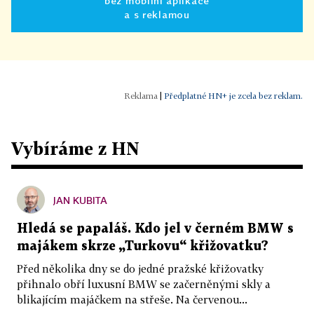
bez mobilní aplikace
a s reklamou
|
Předplatné HN+ je zcela bez reklam.
Vybíráme z HN
JAN KUBITA
Hledá se papaláš. Kdo jel v černém BMW s
majákem skrze „Turkovu“ křižovatku?
Před několika dny se do jedné pražské křižovatky
přihnalo obří luxusní BMW se začerněnými skly a
blikajícím majáčkem na střeše. Na červenou...