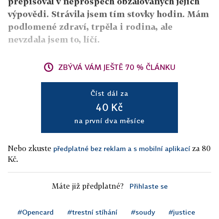
přepisoval v neprospěch obžalovaných jejich
výpovědi. Strávila jsem tím stovky hodin. Mám
podlomené zdraví, trpěla i rodina, ale
nevzdala jsem to, líčí.
ZBÝVÁ VÁM JEŠTĚ 70 % ČLÁNKU
Číst dál za
40 Kč
na první dva měsíce
Nebo zkuste
za 80
předplatné bez reklam a s mobilní aplikací
Kč.
Máte již předplatné?
Přihlaste se
#Opencard
#trestní stíhání
#soudy
#justice