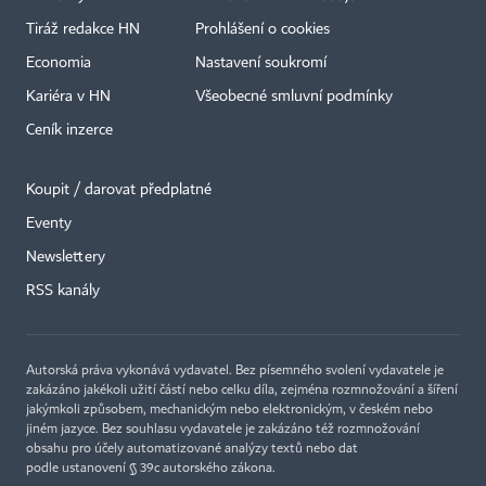
Tiráž redakce HN
Prohlášení o cookies
Economia
Nastavení soukromí
Kariéra v HN
Všeobecné smluvní podmínky
Ceník inzerce
Koupit / darovat předplatné
Eventy
Newslettery
RSS kanály
Autorská práva vykonává vydavatel. Bez písemného svolení vydavatele je
zakázáno jakékoli užití částí nebo celku díla, zejména rozmnožování a šíření
jakýmkoli způsobem, mechanickým nebo elektronickým, v českém nebo
jiném jazyce. Bez souhlasu vydavatele je zakázáno též rozmnožování
obsahu pro účely automatizované analýzy textů nebo dat
podle ustanovení § 39c autorského zákona.