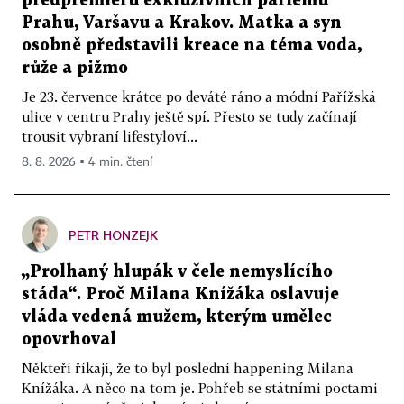
předpremiéru exkluzivních parfémů
Prahu, Varšavu a Krakov. Matka a syn
osobně představili kreace na téma voda,
růže a pižmo
Je 23. července krátce po deváté ráno a módní Pařížská
ulice v centru Prahy ještě spí. Přesto se tudy začínají
trousit vybraní lifestyloví...
8. 8. 2026 ▪ 4 min. čtení
PETR HONZEJK
„Prolhaný hlupák v čele nemyslícího
stáda“. Proč Milana Knížáka oslavuje
vláda vedená mužem, kterým umělec
opovrhoval
Někteří říkají, že to byl poslední happening Milana
Knížáka. A něco na tom je. Pohřeb se státními poctami