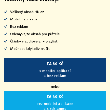
Veškerý obsah HN.cz
Mobilní aplikace
Bez reklam
Odemykejte obsah pro přátele
Články v audioverzi + playlist
Možnost kdykoliv zrušit
ZA 80 KČ
s mobilní aplikací
a bez reklam
nebo
ZA 40 KČ
bez mobilní aplikace
a s reklamou