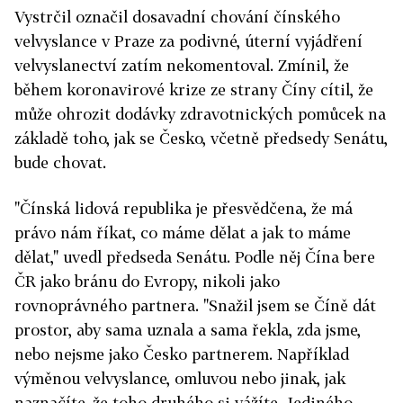
Vystrčil označil dosavadní chování čínského
velvyslance v Praze za podivné, úterní vyjádření
velvyslanectví zatím nekomentoval. Zmínil, že
během koronavirové krize ze strany Číny cítil, že
může ohrozit dodávky zdravotnických pomůcek na
základě toho, jak se Česko, včetně předsedy Senátu,
bude chovat.
"Čínská lidová republika je přesvědčena, že má
právo nám říkat, co máme dělat a jak to máme
dělat," uvedl předseda Senátu. Podle něj Čína bere
ČR jako bránu do Evropy, nikoli jako
rovnoprávného partnera.
"Snažil jsem se Číně dát
prostor, aby sama uznala a sama řekla, zda jsme,
nebo nejsme jako Česko partnerem. Například
výměnou velvyslance, omluvou nebo jinak, jak
naznačíte, že toho druhého si vážíte. Jediného,