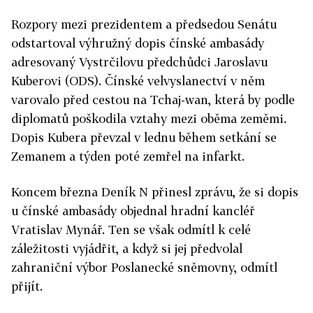
Rozpory mezi prezidentem a předsedou Senátu
odstartoval výhružný dopis čínské ambasády
adresovaný Vystrčilovu předchůdci Jaroslavu
Kuberovi (ODS). Čínské velvyslanectví v něm
varovalo před cestou na Tchaj-wan, která by podle
diplomatů poškodila vztahy mezi oběma zeměmi.
Dopis Kubera převzal v lednu během setkání se
Zemanem a týden poté zemřel na infarkt.
Koncem března Deník N přinesl zprávu, že si dopis
u čínské ambasády objednal hradní kancléř
Vratislav Mynář. Ten se však odmítl k celé
záležitosti vyjádřit, a když si jej předvolal
zahraniční výbor Poslanecké sněmovny, odmítl
přijít.