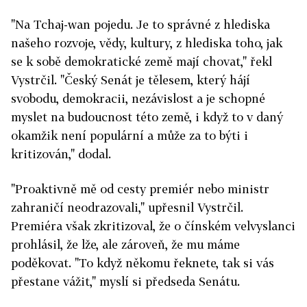
"Na Tchaj-wan pojedu. Je to správné z hlediska
našeho rozvoje, vědy, kultury, z hlediska toho, jak
se k sobě demokratické země mají chovat," řekl
Vystrčil. "Český Senát je tělesem, který hájí
svobodu, demokracii, nezávislost a je schopné
myslet na budoucnost této země, i když to v daný
okamžik není populární a může za to býti i
kritizován," dodal.
"Proaktivně mě od cesty premiér nebo ministr
zahraničí neodrazovali," upřesnil Vystrčil.
Premiéra však zkritizoval, že o čínském velvyslanci
prohlásil, že lže, ale zároveň, že mu máme
poděkovat. "To když někomu řeknete, tak si vás
přestane vážit," myslí si předseda Senátu.