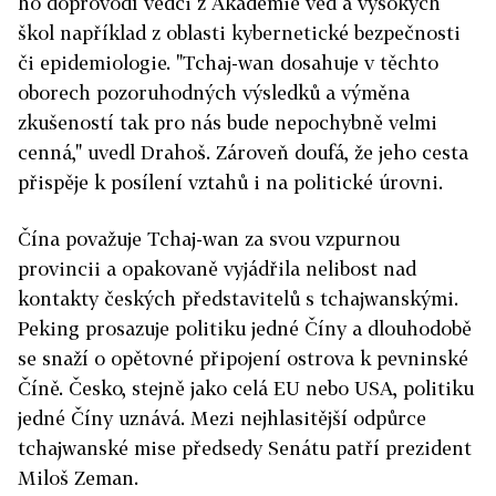
ho doprovodí vědci z Akademie věd a vysokých
škol
například z oblasti kybernetické bezpečnosti
či epidemiologie. "Tchaj-wan dosahuje v těchto
oborech pozoruhodných výsledků a výměna
zkušeností tak pro nás bude nepochybně velmi
cenná," uvedl Drahoš. Zároveň doufá
, že jeho cesta
přispěje k posílení vztahů i na politické úrovni.
Čína považuje Tchaj-wan za svou vzpurnou
provincii a opakovaně vyjádřila nelibost nad
kontakty českých představitelů s tchajwanskými.
Peking prosazuje politiku jedné Číny a dlouhodobě
se snaží o opětovné připojení ostrova k pevninské
Číně. Česko, stejně jako celá EU nebo USA, politiku
jedné Číny uznává. Mezi nejhlasitější odpůrce
tchajwanské mise předsedy Senátu patří prezident
Miloš Zeman.