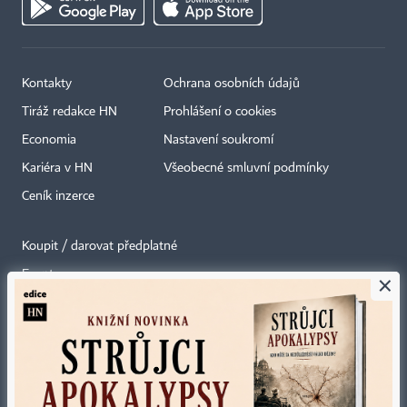
Kontakty
Ochrana osobních údajů
Tiráž redakce HN
Prohlášení o cookies
Economia
Nastavení soukromí
Kariéra v HN
Všeobecné smluvní podmínky
Ceník inzerce
Koupit / darovat předplatné
Eventy
×
Newslettery
RSS kanály
Autorská práva vykonává vydavatel. Bez písemného svolení vydavatele je