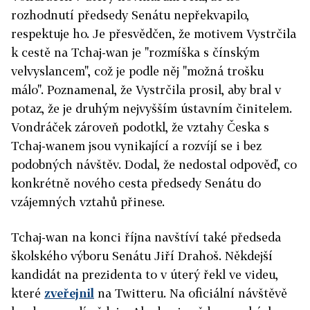
rozhodnutí předsedy Senátu nepřekvapilo,
respektuje ho. Je přesvědčen, že motivem Vystrčila
k cestě na Tchaj-wan je "rozmíška s čínským
velvyslancem", což je podle něj "možná trošku
málo". Poznamenal, že Vystrčila prosil, aby bral v
potaz, že je druhým nejvyšším ústavním činitelem.
Vondráček zároveň podotkl, že vztahy Česka s
Tchaj-wanem jsou vynikající a rozvíjí se i bez
podobných návštěv. Dodal, že nedostal odpověď, co
konkrétně nového cesta předsedy Senátu do
vzájemných vztahů přinese.
Tchaj-wan na konci října navštíví také předseda
školského výboru Senátu Jiří Drahoš. Někdejší
kandidát na prezidenta to v úterý řekl ve videu,
které
zveřejnil
na Twitteru. Na oficiální návštěvě