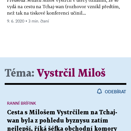
Předseda Senátu Miloš Vystrčil v úterý oznámil, že se
vydá na cestu na Tchaj­-wan (rozhovor vznikl předtím,
než tak na tiskové konferenci učinil...
9. 6. 2020 ▪ 3 min. čtení
Téma:
Vystrčil Miloš
ODEBÍRAT
RANNÍ BRÍFINK
Cesta s Milošem Vystrčilem na Tchaj-
wan byla z pohledu byznysu zatím
nejlepší, říká šéfka obchodní komory