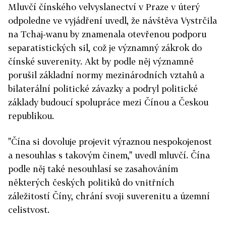
Mluvčí čínského velvyslanectví v Praze v úterý
odpoledne ve vyjádření uvedl, že návštěva Vystrčila
na Tchaj-wanu by znamenala otevřenou podporu
separatistických sil, což je významný zákrok do
čínské suverenity. Akt by podle něj významně
porušil základní normy mezinárodních vztahů a
bilaterální politické závazky a podryl politické
základy budoucí spolupráce mezi Čínou a Českou
republikou.
"Čína si dovoluje projevit výraznou nespokojenost
a nesouhlas s takovým činem," uvedl mluvčí. Čína
podle něj také nesouhlasí se zasahováním
některých českých politiků do vnitřních
záležitostí Číny, chrání svoji suverenitu a územní
celistvost.