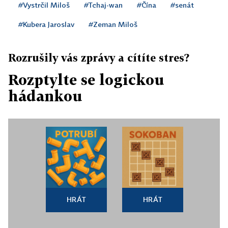
#Vystrčil Miloš
#Tchaj-wan
#Čína
#senát
#Kubera Jaroslav
#Zeman Miloš
Rozrušily vás zprávy a cítíte stres?
Rozptylte se logickou
hádankou
HRÁT
HRÁT