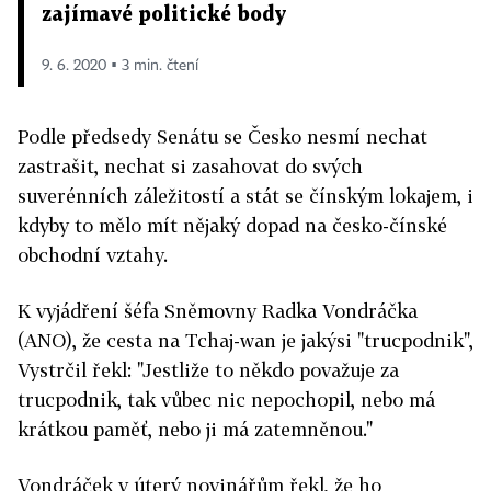
zajímavé politické body
9. 6. 2020 ▪ 3 min. čtení
Podle předsedy Senátu se Česko nesmí nechat
zastrašit, nechat si zasahovat do svých
suverénních záležitostí a stát se čínským lokajem, i
kdyby to mělo mít nějaký dopad na česko-čínské
obchodní vztahy.
K vyjádření šéfa Sněmovny Radka Vondráčka
(ANO), že cesta na Tchaj-wan je jakýsi "trucpodnik",
Vystrčil řekl: "Jestliže to někdo považuje za
trucpodnik, tak vůbec nic nepochopil, nebo má
krátkou paměť, nebo ji má zatemněnou."
Vondráček v úterý novinářům řekl, že ho