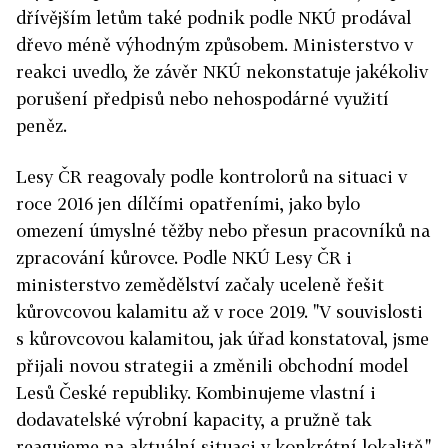
dřívějším letům také podnik podle NKÚ prodával
dřevo méně výhodným způsobem. Ministerstvo v
reakci uvedlo, že závěr NKÚ nekonstatuje jakékoliv
porušení předpisů nebo nehospodárné využití
peněz.
Lesy ČR reagovaly podle kontrolorů na situaci v
roce 2016 jen dílčími opatřeními, jako bylo
omezení úmyslné těžby nebo přesun pracovníků na
zpracování kůrovce. Podle NKÚ Lesy ČR i
ministerstvo zemědělství začaly uceleně řešit
kůrovcovou kalamitu až v roce 2019. "V souvislosti
s kůrovcovou kalamitou, jak úřad konstatoval, jsme
přijali novou strategii a změnili obchodní model
Lesů České republiky. Kombinujeme vlastní i
dodavatelské výrobní kapacity, a pružně tak
reagujeme na aktuální situaci v konkrétní lokalitě,"