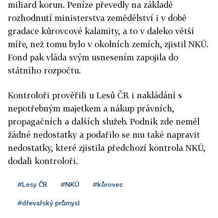
miliard korun. Peníze převedly na základě
rozhodnutí ministerstva zemědělství i v době
gradace kůrovcové kalamity, a to v daleko větší
míře, než tomu bylo v okolních zemích, zjistil NKÚ.
Fond pak vláda svým usnesením zapojila do
státního rozpočtu.
Kontroloři prověřili u Lesů ČR i nakládání s
nepotřebným majetkem a nákup právních,
propagačních a dalších služeb. Podnik zde neměl
žádné nedostatky a podařilo se mu také napravit
nedostatky, které zjistila předchozí kontrola NKÚ,
dodali kontroloři.
#Lesy ČR
#NKÚ
#kůrovec
#dřevařský průmysl