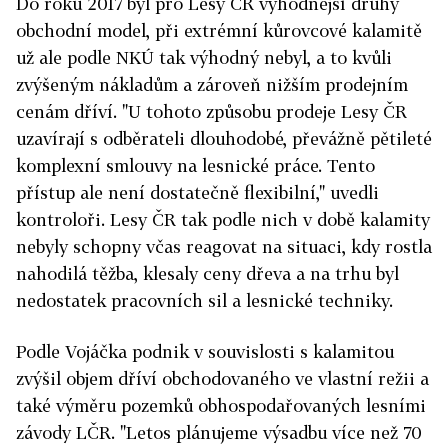
Do roku 2017 byl pro Lesy ČR výhodnější druhý
obchodní model, při extrémní kůrovcové kalamitě
už ale podle NKÚ tak výhodný nebyl, a to kvůli
zvýšeným nákladům a zároveň nižším prodejním
cenám dříví. "U tohoto způsobu prodeje Lesy ČR
uzavírají s odběrateli dlouhodobé, převážně pětileté
komplexní smlouvy na lesnické práce. Tento
přístup ale není dostatečně flexibilní," uvedli
kontroloři. Lesy ČR tak podle nich v době kalamity
nebyly schopny včas reagovat na situaci, kdy rostla
nahodilá těžba, klesaly ceny dřeva a na trhu byl
nedostatek pracovních sil a lesnické techniky.
Podle Vojáčka podnik v souvislosti s kalamitou
zvýšil objem dříví obchodovaného ve vlastní režii a
také výměru pozemků obhospodařovaných lesními
závody LČR. "Letos plánujeme výsadbu více než 70