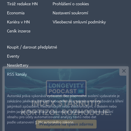
Tiráž redakce HN
Prohlášení o cookies
Economia
Nastavení soukromí
Kariéra v HN
Všeobecné smluvní podmínky
Ceník inzerce
Koupit / darovat předplatné
Eventy
×
Newslettery
RSS kanály
Autorská práva vykonává vydavatel. Bez písemného svolení vydavatele je
zakázáno jakékoli užití částí nebo celku díla, zejména rozmnožování a šíření
jakýmkoli způsobem, mechanickým nebo elektronickým, v českém nebo
jiném jazyce. Bez souhlasu vydavatele je zakázáno též rozmnožování
obsahu pro účely automatizované analýzy textů nebo dat
podle ustanovení § 39c autorského zákona.