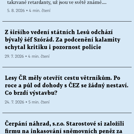
takzvané retardanty, už jsou ve světě známé....
5. 8. 2026 ▪ 4 min. čtení
Z širšího vedení státních Lesů odchází
bývalý šéf Szórád. Za podcenění kalamity
schytal kritiku i pozornost policie
29. 7. 2026 ▪ 4 min. čtení
Lesy ČR měly otevřít cestu větrníkům. Po
roce a půl od dohody s ČEZ se žádný nestaví.
Co brzdí výstavbu?
24. 7. 2026 ▪ 5 min. čtení
Čerpání náhrad, s.r.o. Starostové si založili
firmu na inkasování sněmovních peněz za