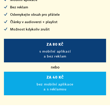
Bez reklam
Odemykejte obsah pro přátele
Články v audioverzi + playlist
Možnost kdykoliv zrušit
ZA 80 KČ
s mobilní aplikací
a bez reklam
nebo
ZA 40 KČ
bez mobilní aplikace
a s reklamou