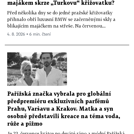
majákem skrze „Turkovu“ křižovatku?
Před několika dny se do jedné pražské křižovatky
přihnalo obří luxusní BMW se začerněnými skly a
blikajícím majáčkem na střeše. Na červenou...
4. 8. 2026 ▪ 6 min. čtení
Pařížská značka vybrala pro globální
předpremiéru exkluzivních parfémů
Prahu, Varšavu a Krakov. Matka a syn
osobně představili kreace na téma voda,
růže a pižmo
Je 23. července krátce po deváté ráno a módní Pařížská