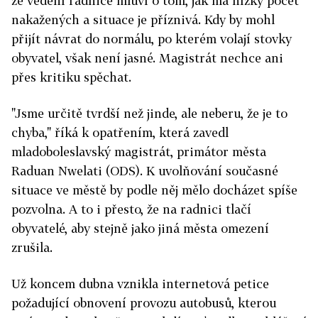
že vedení radnice mluví o tom, jak má nízký počet
nakažených a situace je příznivá. Kdy by mohl
přijít návrat do normálu, po kterém volají stovky
obyvatel, však není jasné. Magistrát nechce ani
přes kritiku spěchat.
"Jsme určitě tvrdší než jinde, ale neberu, že je to
chyba," říká k opatřením, která zavedl
mladoboleslavský magistrát, primátor města
Raduan Nwelati (ODS). K uvolňování současné
situace ve městě by podle něj mělo docházet spíše
pozvolna. A to i přesto, že na radnici tlačí
obyvatelé, aby stejně jako jiná města omezení
zrušila.
Už koncem dubna vznikla internetová petice
požadující obnovení provozu autobusů, kterou