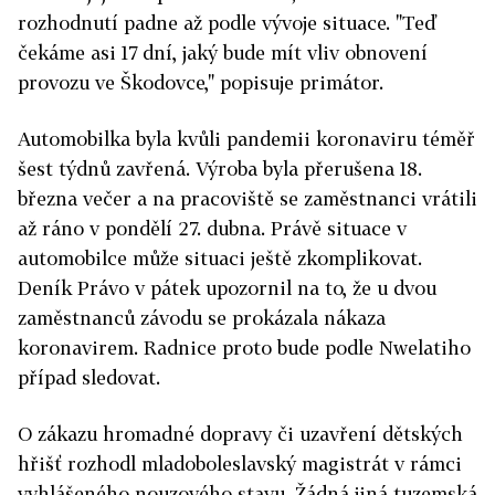
rozhodnutí padne až podle vývoje situace. "Teď
čekáme asi 17 dní, jaký bude mít vliv obnovení
provozu ve Škodovce," popisuje primátor.
Automobilka byla kvůli pandemii koronaviru téměř
šest týdnů zavřená. Výroba byla přerušena 18.
března večer a na pracoviště se zaměstnanci vrátili
až ráno v pondělí 27. dubna. Právě situace v
automobilce může situaci ještě zkomplikovat.
Deník Právo v pátek upozornil na to, že u dvou
zaměstnanců závodu se prokázala nákaza
koronavirem. Radnice proto bude podle Nwelatiho
případ sledovat.
O zákazu hromadné dopravy či uzavření dětských
hřišť rozhodl mladoboleslavský magistrát v rámci
vyhlášeného nouzového stavu. Žádná jiná tuzemská