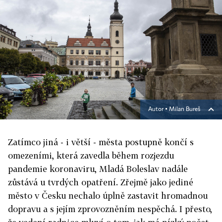
Autor ▪
Milan Bureš
Zatímco jiná - i větší - města postupně končí s
omezeními, která zavedla během rozjezdu
pandemie koronaviru, Mladá Boleslav nadále
zůstává u tvrdých opatření. Zřejmě jako jediné
město v Česku
nechalo úplně zastavit hromadnou
dopravu a s jejím zprovozněním nespěchá. I přesto,