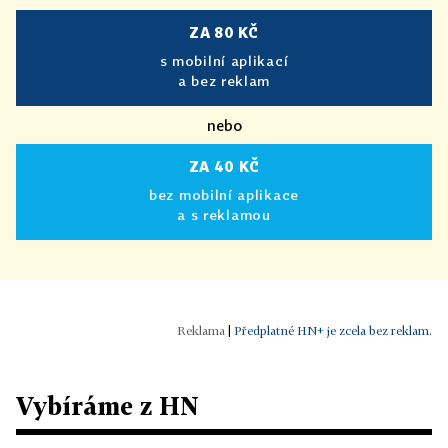
ZA 80 KČ
s mobilní aplikací
a bez reklam
nebo
ZA 40 KČ
bez mobilní aplikace
a s reklamou
|
Předplatné HN+ je zcela bez reklam.
Vybíráme z HN