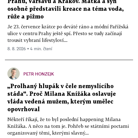
Prahu, Varšavu a Krakov. Matka a syn
osobně představili kreace na téma voda,
růže a pižmo
Je 23. července krátce po deváté ráno a módní Pařížská
ulice v centru Prahy ještě spí. Přesto se tudy začínají
trousit vybraní lifestyloví...
8. 8. 2026 ▪ 4 min. čtení
PETR HONZEJK
„Prolhaný hlupák v čele nemyslícího
stáda“. Proč Milana Knížáka oslavuje
vláda vedená mužem, kterým umělec
opovrhoval
Někteří říkají, že to byl poslední happening Milana
Knížáka. A něco na tom je. Pohřeb se státními poctami
organizovaný těmi, kterými slavný...