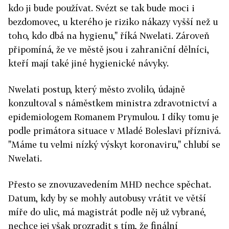
kdo ji bude používat. Svézt se tak bude moci i
bezdomovec, u kterého je riziko nákazy vyšší než u
toho, kdo dbá na hygienu," říká Nwelati. Zároveň
připomíná, že ve městě jsou i zahraniční dělníci,
kteří mají také jiné hygienické návyky.
Nwelati postup, který město zvolilo, údajně
konzultoval s náměstkem ministra zdravotnictví a
epidemiologem Romanem Prymulou. I díky tomu je
podle primátora situace v Mladé Boleslavi příznivá.
"Máme tu
velmi nízký výskyt koronaviru," chlubí se
Nwelati.
Přesto se znovuzavedením MHD nechce spěchat.
Datum, kdy by se mohly autobusy vrátit ve větší
míře do ulic,
má magistrát podle něj už vybrané,
nechce jej však prozradit s tím, že finální