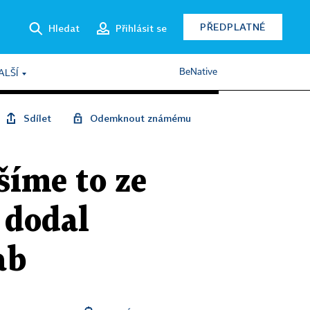
PŘEDPLATNÉ
Hledat
Přihlásit se
BeNative
ALŠÍ
Sdílet
Odemknout známému
šíme to ze
 dodal
ab