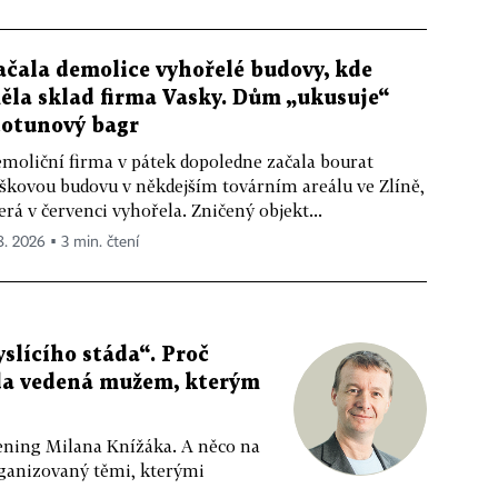
ačala demolice vyhořelé budovy, kde
ěla sklad firma Vasky. Dům „ukusuje“
totunový bagr
moliční firma v pátek dopoledne začala bourat
škovou budovu v někdejším továrním areálu ve Zlíně,
erá v červenci vyhořela. Zničený objekt...
 8. 2026 ▪ 3 min. čtení
slícího stáda“. Proč
da vedená mužem, kterým
ppening Milana Knížáka. A něco na
rganizovaný těmi, kterými