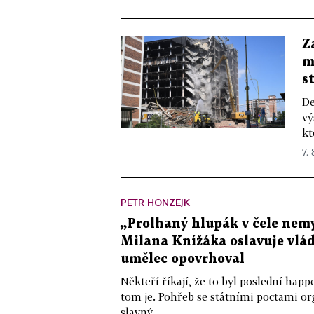
Z
m
s
De
vý
kt
7.
PETR HONZEJK
„Prolhaný hlupák v čele nemy
Milana Knížáka oslavuje vlá
umělec opovrhoval
Někteří říkají, že to byl poslední ha
tom je. Pohřeb se státními poctami o
slavný...