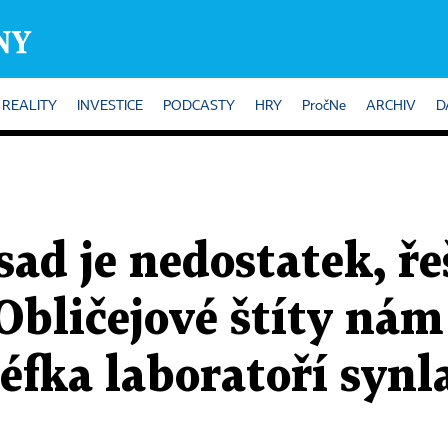
REALITY
INVESTICE
PODCASTY
HRY
PročNe
ARCHIV
D
sad je nedostatek, ře
Obličejové štíty nám
šéfka laboratoří synl