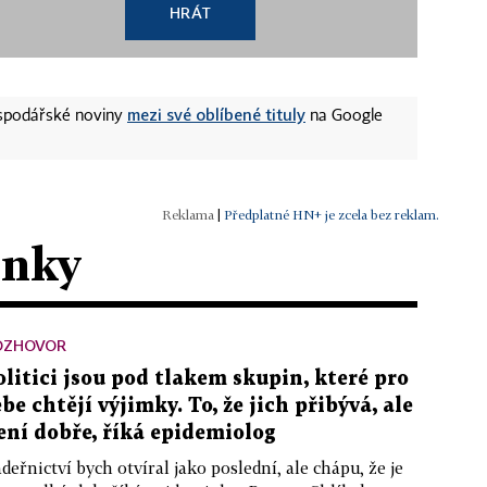
HRÁT
mezi své oblíbené tituly
ospodářské noviny
na Google
|
Předplatné HN+ je zcela bez reklam.
ánky
OZHOVOR
olitici jsou pod tlakem skupin, které pro
ebe chtějí výjimky. To, že jich přibývá, ale
ení dobře, říká epidemiolog
deřnictví bych otvíral jako poslední, ale chápu, že je