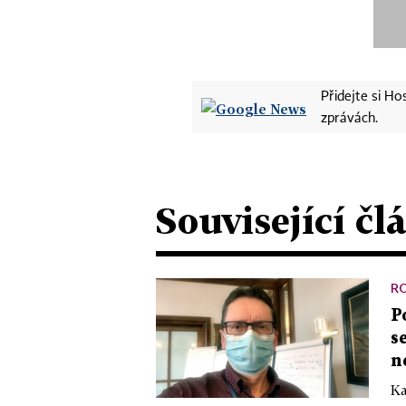
Přidejte si H
zprávách.
Související čl
R
P
s
n
Ka