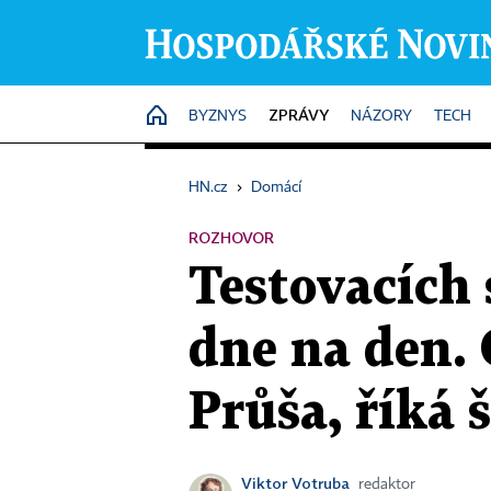
ZPRÁVY
HOME
BYZNYS
NÁZORY
TECH
HN.cz
›
Domácí
ROZHOVOR
Testovacích 
dne na den. 
Průša, říká 
Viktor Votruba
redaktor