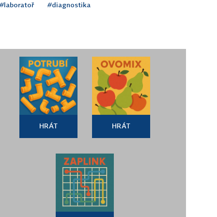
#laboratoř
#diagnostika
HRÁT
HRÁT