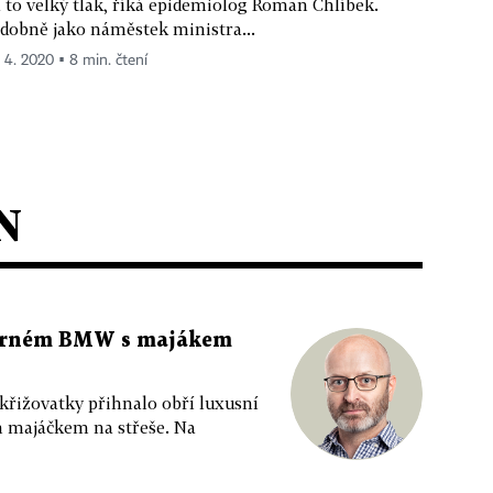
 to velký tlak, říká epidemiolog Roman Chlíbek.
dobně jako náměstek ministra...
. 4. 2020 ▪ 8 min. čtení
N
 černém BMW s majákem
 křižovatky přihnalo obří luxusní
m majáčkem na střeše. Na