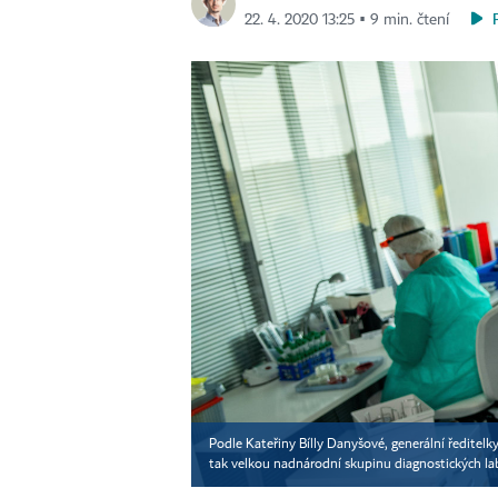
22. 4. 2020 13:25 ▪ 9 min. čtení
Podle Kateřiny Bílly Danyšové, generální ředitelky
tak velkou nadnárodní skupinu diagnostických la