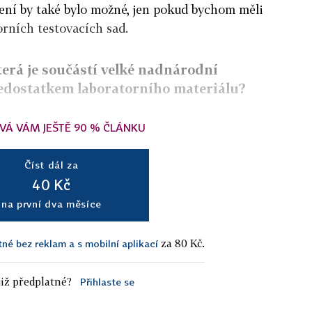
ení by také bylo možné, jen pokud bychom měli
rních testovacích sad.
která je součástí velké nadnárodní
edostatkem laboratorního materiálu?
VÁ VÁM JEŠTĚ 90 % ČLÁNKU
Číst dál za
40 Kč
na první dva měsíce
za 80 Kč.
tné bez reklam a s mobilní aplikací
iž předplatné?
Přihlaste se