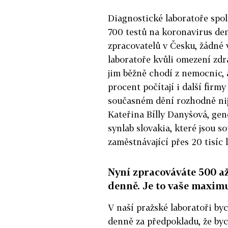
Diagnostické laboratoře spol
700 testů na koronavirus den
zpracovatelů v Česku, žádné v
laboratoře kvůli omezení zdra
jim běžně chodí z nemocnic, 
procent počítají i další firm
současném dění rozhodně nij
Kateřina Bílly Danyšová, gene
synlab slovakia, které jsou 
zaměstnávající přes 20 tisíc l
Nyní zpracováváte 500 až
denně. Je to vaše maxim
V naší pražské laboratoři by
denně za předpokladu, že byc