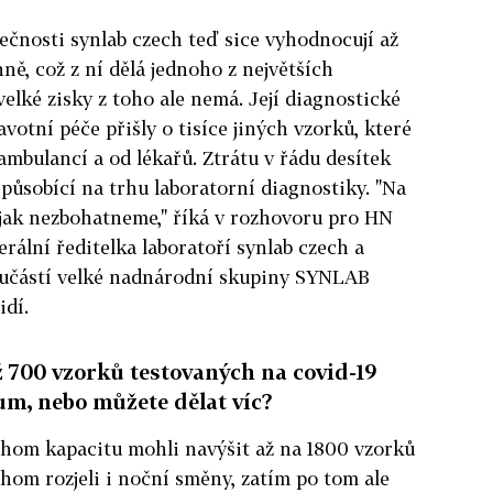
ečnosti synlab czech teď sice vyhodnocují až
ně, což z ní dělá jednoho z největších
elké zisky z toho ale nemá. Její diagnostické
votní péče přišly o tisíce jiných vzorků, které
ambulancí a od lékařů. Ztrátu v řádu desítek
y působící na trhu laboratorní diagnostiky. "Na
ak nezbohatneme," říká v rozhovoru pro HN
rální ředitelka laboratoří synlab czech a
součástí velké nadnárodní skupiny SYNLAB
idí.
 700 vzorků testovaných na covid-19
um, nebo můžete dělat víc?
chom kapacitu mohli navýšit až na 1800 vzorků
hom rozjeli i noční směny, zatím po tom ale