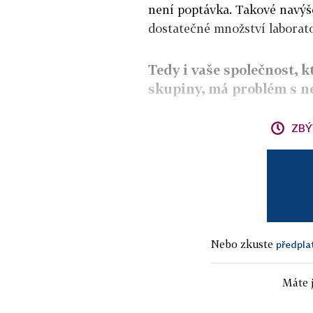
není poptávka. Takové navýš
dostatečné množství laborato
Tedy i vaše společnost, 
skupiny, má problém s n
ZBÝ
Nebo zkuste
předpla
Máte j