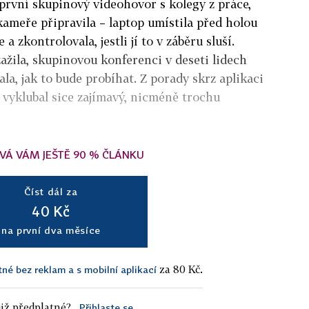
 první skupinový videohovor s kolegy z práce,
 kameře připravila – laptop umístila před holou
 a zkontrolovala, jestli jí to v záběru sluší.
ažila, skupinovou konferenci v deseti lidech
kala, jak to bude probíhat. Z porady skrz aplikaci
vyklubal sice zajímavý, nicméně trochu
VÁ VÁM JEŠTĚ 90 % ČLÁNKU
Číst dál za
40 Kč
na první dva měsíce
za 80 Kč.
tné bez reklam a s mobilní aplikací
iž předplatné?
Přihlaste se