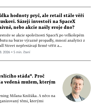
ůlka hodnoty pryč, ale retail stále věří
uskovi. Sázejí investoři na SpaceX
aivně, nebo akcie našly svoje dno?
estože se akcie společnosti SpaceX po velkolepém
butu na burze výrazně propadly, mnozí analytici z
ll Street nepřestávají firmě věřit a...
 8. 2026 ▪ 5 min. čtení
slícího stáda“. Proč
da vedená mužem, kterým
ppening Milana Knížáka. A něco na
rganizovaný těmi, kterými