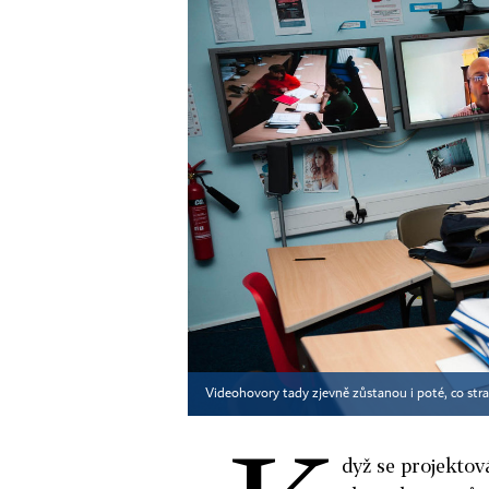
Videohovory tady zjevně zůstanou i poté, co stra
dyž se projekto