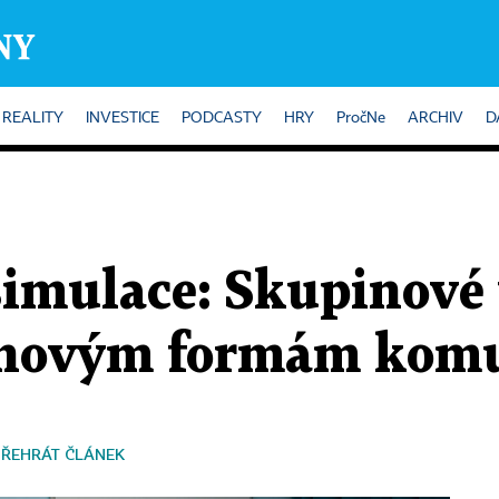
REALITY
INVESTICE
PODCASTY
HRY
PročNe
ARCHIV
D
imulace: Skupinové
u novým formám kom
PŘEHRÁT ČLÁNEK