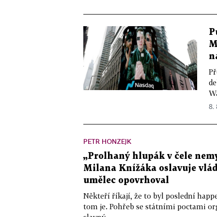
P
M
n
Př
de
Wa
8.
PETR HONZEJK
„Prolhaný hlupák v čele nemy
Milana Knížáka oslavuje vlá
umělec opovrhoval
Někteří říkají, že to byl poslední ha
tom je. Pohřeb se státními poctami o
slavný...