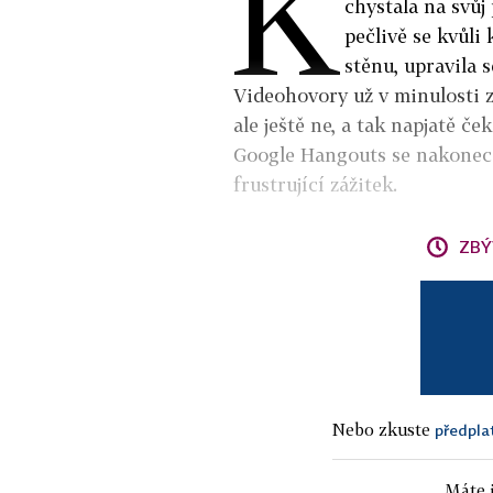
K
chystala na svůj
pečlivě se kvůli
stěnu, upravila se
Videohovory už v minulosti z
ale ještě ne, a tak napjatě če
Google Hangouts se nakonec 
frustrující zážitek.
ZBÝ
Nebo zkuste
předpla
Máte j