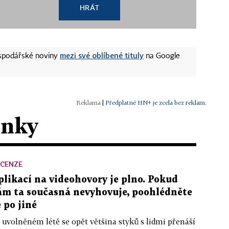
HRÁT
mezi své oblíbené tituly
ospodářské noviny
na Google
|
Předplatné HN+ je zcela bez reklam.
ánky
ECENZE
plikací na videohovory je plno. Pokud
ám ta současná nevyhovuje, poohlédněte
e po jiné
 uvolněném létě se opět většina styků s lidmi přenáší