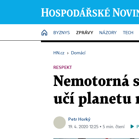
ZPRÁVY
HOME
BYZNYS
NÁZORY
TECH
HN.cz
›
Domácí
RESPEKT
Nemotorná s
učí planet
Petr Horký
19. 4. 2020 12:25 ▪ 5 min. čtení