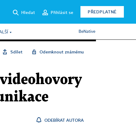
PŘEDPLATNÉ
Hledat
Přihlásit se
BeNative
ALŠÍ
Sdílet
Odemknout známému
 videohovory
unikace
ODEBÍRAT AUTORA