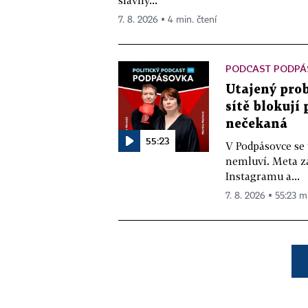
7. 8. 2026 ▪ 4 min. čtení
PODCAST PODPÁ
Utajený prob
sítě blokují
nečekaná
55:23
V Podpásovce se
nemluví. Meta z
Instagramu a...
7. 8. 2026 ▪ 55:23 m