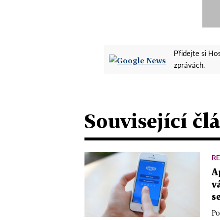
Přidejte si H
zprávách.
Související čl
R
A
v
s
Po