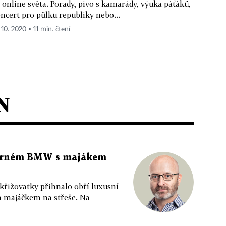
 online světa. Porady, pivo s kamarády, výuka páťáků,
ncert pro půlku republiky nebo...
 10. 2020 ▪ 11 min. čtení
N
 černém BMW s majákem
 křižovatky přihnalo obří luxusní
m majáčkem na střeše. Na