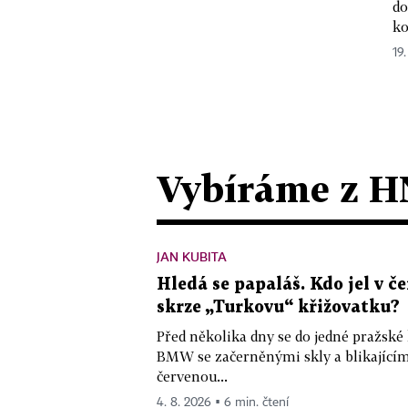
do
ko
19.
Vybíráme z H
JAN KUBITA
Hledá se papaláš. Kdo jel v
skrze „Turkovu“ křižovatku?
Před několika dny se do jedné pražské
BMW se začerněnými skly a blikající
červenou...
4. 8. 2026 ▪ 6 min. čtení