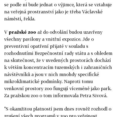
se podle ní bude jednat o výjimce, která se vztahuje
na veřejná prostranství jako je třeba Václavské
náměstí, řekla.
V
pražské zoo
až do odvolání budou uzavřeny
všechny pavilony a vnitřní expozice. Jde o
preventivní opatření přijaté v souladu s
rozhodnutími Bezpečnostní rady státu a s ohledem
na skutečnost, že v uvedených prostorách dochází
k větším koncentracím tuzemských i zahraničních
návštěvníků a jsou v nich mnohdy specifické
mikroklimatické podmínky. Naproti tomu
venkovní prostory zoo fungují víceméně jako park.
Za pražskou zoo o tom informovala Petra Sivová.
"S okamžitou platností jsem dnes rovněž rozhodl o
zrušení všech programů v zoo pro veřejnost,