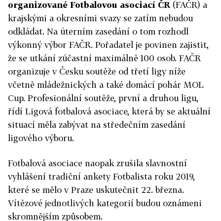
organizované
Fotbalovou
asociací ČR
(FAČR) a
krajskými a okresními svazy se zatím nebudou
odkládat. Na úterním zasedání o tom rozhodl
výkonný výbor FAČR. Pořadatel je povinen zajistit,
že se utkání zúčastní maximálně 100 osob. FAČR
organizuje v Česku soutěže od třetí ligy níže
včetně mládežnických a také domácí pohár MOL
Cup. Profesionální soutěže, první a druhou ligu,
řídí Ligová
fotbalová
asociace, která by se aktuální
situací měla zabývat na středečním zasedání
ligového výboru.
Fotbalová
asociace naopak zrušila slavnostní
vyhlášení tradiční ankety Fotbalista roku 2019,
které se mělo v Praze uskutečnit 22. března.
Vítězové jednotlivých kategorií budou oznámeni
skromnějším způsobem.