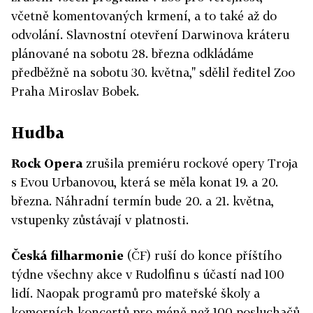
včetně komentovaných krmení, a to také až do
odvolání. Slavnostní otevření Darwinova kráteru
plánované na sobotu 28. března odkládáme
předběžně na sobotu 30. května," sdělil ředitel Zoo
Praha Miroslav Bobek.
Hudba
Rock Opera
zrušila premiéru rockové opery Troja
s Evou Urbanovou, která se měla konat 19. a 20.
března. Náhradní termín bude 20. a 21. května,
vstupenky zůstávají v platnosti.
Česká filharmonie
(ČF) ruší do konce příštího
týdne všechny akce v Rudolfinu s účastí nad 100
lidí. Naopak programů pro mateřské školy a
komorních koncertů pro méně než 100 posluchačů