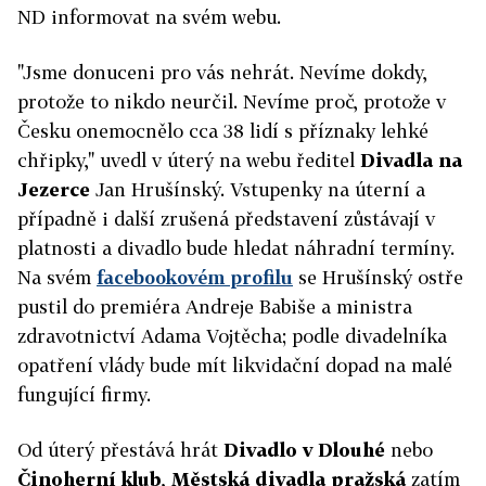
ND informovat na svém webu.
"Jsme donuceni pro vás nehrát. Nevíme dokdy,
protože to nikdo neurčil. Nevíme proč, protože v
Česku onemocnělo cca 38 lidí s příznaky lehké
chřipky," uvedl v úterý na webu ředitel
Divadla na
Jezerce
Jan Hrušínský. Vstupenky na úterní a
případně i další zrušená představení zůstávají v
platnosti a divadlo bude hledat náhradní termíny.
Na svém
facebookovém profilu
se Hrušínský ostře
pustil do premiéra Andreje Babiše a ministra
zdravotnictví Adama Vojtěcha; podle divadelníka
opatření vlády bude mít likvidační dopad na malé
fungující firmy.
Od úterý přestává hrát
Divadlo v Dlouhé
nebo
Činoherní klub
,
Městská divadla pražská
zatím