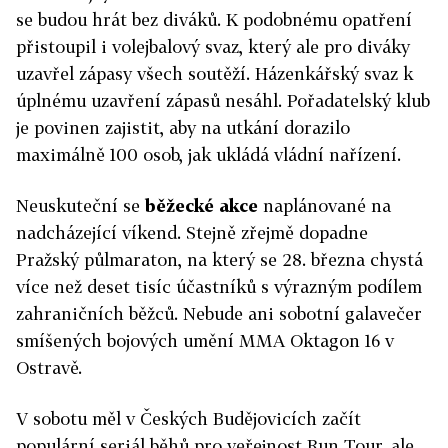
se budou hrát bez diváků. K podobnému opatření
přistoupil i volejbalový svaz, který ale pro diváky
uzavřel zápasy všech soutěží.
Házenkářský svaz k
úplnému uzavření zápasů nesáhl. Pořadatelský klub
je povinen zajistit, aby na utkání dorazilo
maximálně 100 osob, jak ukládá vládní nařízení.
Neuskuteční se
běžecké akce
naplánované na
nadcházející víkend. Stejně zřejmě dopadne
Pražský půlmaraton, na který se 28. března chystá
více než deset tisíc účastníků s výrazným podílem
zahraničních běžců. Nebude ani sobotní galavečer
smíšených bojových umění MMA Oktagon 16 v
Ostravě.
V sobotu měl v Českých Budějovicích začít
populární seriál běhů pro veřejnost Run Tour, ale