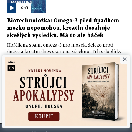
16:13
Biotechnoložka: Omega-3 před úpadkem
mozku nepomohou, kreatin dosahuje
skvělých výsledků. Má to ale háček
Hořčík na spaní, omega-3 pro mozek, železo proti
únavě a kreatin dnes skoro na všechno. Trh s doplňky
×
stravy slibuje řadu benefitů, ale které z...
6. 8. 2026 ▪ 16:13 min.
DALŠÍ ZPRÁVY