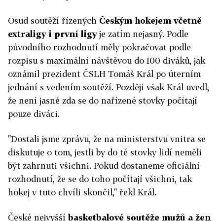
Osud soutěží řízených
Českým hokejem včetně
extraligy i první ligy
je zatím nejasný. Podle
původního rozhodnutí měly pokračovat podle
rozpisu s maximální návštěvou do 100 diváků, jak
oznámil prezident ČSLH Tomáš Král po úterním
jednání s vedením soutěží. Později však Král uvedl,
že není jasné zda se do nařízené stovky počítají
pouze diváci.
"Dostali jsme zprávu, že na ministerstvu vnitra se
diskutuje o tom, jestli by do té stovky lidí neměli
být zahrnuti všichni. Pokud dostaneme oficiální
rozhodnutí, že se do toho počítají všichni, tak
hokej v tuto chvíli skončil," řekl Král.
České nejvyšší
basketbalové soutěže mužů a žen