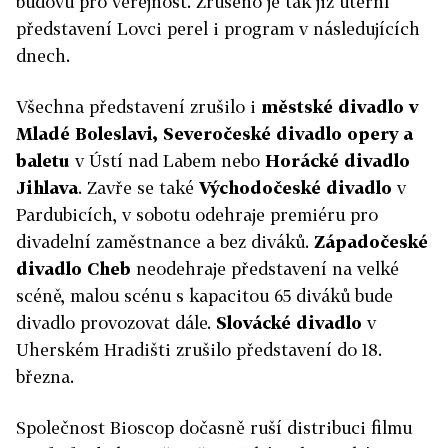
budovu pro veřejnost. Zrušeno je tak již úterní
představení Lovci perel i program v následujících
dnech.
Všechna představení zrušilo i
městské divadlo v
Mladé Boleslavi, Severočeské divadlo opery a
baletu
v Ústí nad Labem nebo
Horácké divadlo
Jihlava
. Zavře se také
Východočeské divadlo
v
Pardubicích, v sobotu odehraje premiéru pro
divadelní zaměstnance a bez diváků.
Západočeské
divadlo Cheb
neodehraje představení na velké
scéně, malou scénu s kapacitou 65 diváků bude
divadlo provozovat dále.
Slovácké divadlo
v
Uherském Hradišti zrušilo představení do 18.
března.
Společnost Bioscop dočasně ruší distribuci filmu