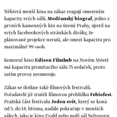
Některá menší kina na zákaz reagují omezením
kapacity svých sálů.
Modřanský biograf
, jedno z
prvních kamenných kin na území Prahy, ujistil na
svých facebookových stránkách diváky, že
plánované projekce neruší, ale omezí kapacitu pro
maximálně 99 osob.
Komorní kino
Edison Filmhub
na Novém Městě
má kapacitu promítacího sálu 75 sedaček, proto
zatím provoz neomezuje.
Zákaz se dotkne také filmových festivalů.
Pořadatelé již zrušili filmovou přehlídku
Febiofest
.
Pražská část festivalu
Jeden svět
, který se koná
od 5. do 14. března, nadále pokračuje v menších
sálech, jako je kino Evald nebo malý sál Světozoru.