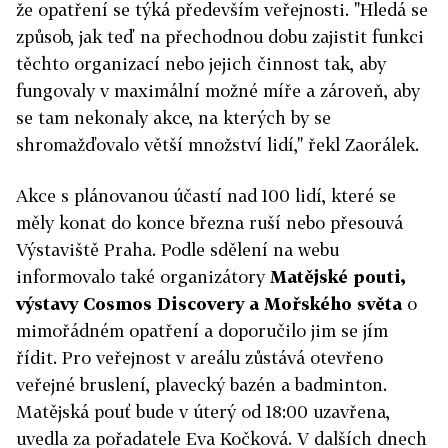
že opatření se týká především veřejnosti. "Hledá se
způsob, jak teď na přechodnou dobu zajistit funkci
těchto organizací nebo jejich činnost tak, aby
fungovaly v maximální možné míře a zároveň, aby
se tam nekonaly akce, na kterých by se
shromažďovalo větší množství lidí," řekl Zaorálek.
Akce s plánovanou účastí nad 100 lidí, které se
měly konat do konce března ruší nebo přesouvá
Výstaviště Praha. Podle sdělení na webu
informovalo také organizátory
Matějské pouti,
výstavy Cosmos Discovery a Mořského světa
o
mimořádném opatření a doporučilo jim se jím
řídit. Pro veřejnost v areálu zůstává otevřeno
veřejné bruslení, plavecký bazén a badminton.
Matějská pouť bude v úterý od 18:00 uzavřena,
uvedla za pořadatele Eva Kočková. V dalších dnech