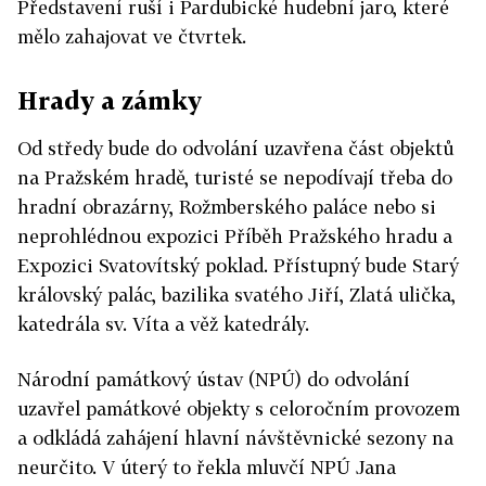
Představení ruší i Pardubické hudební jaro, které
mělo zahajovat ve čtvrtek.
Hrady a zámky
Od středy bude do odvolání uzavřena část objektů
na Pražském hradě, turisté se nepodívají třeba do
hradní obrazárny, Rožmberského paláce nebo si
neprohlédnou expozici Příběh Pražského hradu a
Expozici Svatovítský poklad. Přístupný bude Starý
královský palác, bazilika svatého Jiří, Zlatá ulička,
katedrála sv. Víta a věž katedrály.
Národní památkový ústav (NPÚ) do odvolání
uzavřel památkové objekty s celoročním provozem
a odkládá zahájení hlavní návštěvnické sezony na
neurčito. V úterý to řekla mluvčí NPÚ Jana