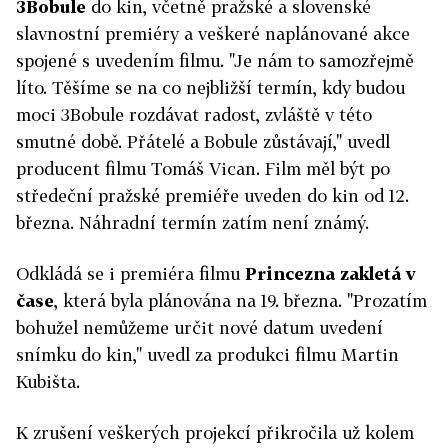
3Bobule
do kin, včetně pražské a slovenské
slavnostní premiéry a veškeré naplánované akce
spojené s uvedením filmu. "Je nám to samozřejmě
líto. Těšíme se na co nejbližší termín, kdy budou
moci 3Bobule rozdávat radost, zvláště v této
smutné době. Přátelé a Bobule zůstávají," uvedl
producent filmu Tomáš Vican. Film měl být po
středeční pražské premiéře uveden do kin od 12.
března. Náhradní termín zatím není známý.
Odkládá se i premiéra filmu
Princezna zakletá v
čase
, která byla plánována na 19. března. "Prozatím
bohužel nemůžeme určit nové datum uvedení
snímku do kin," uvedl za produkci filmu Martin
Kubišta.
K zrušení veškerých projekcí přikročila už kolem