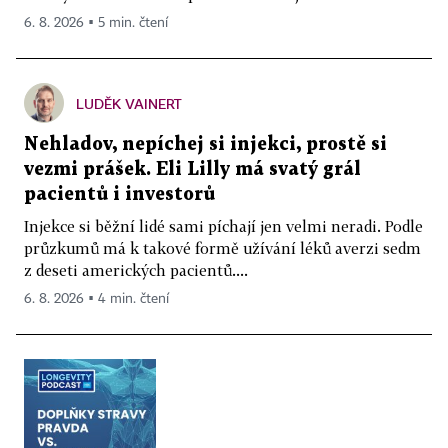
6. 8. 2026 ▪ 5 min. čtení
LUDĚK VAINERT
Nehladov, nepíchej si injekci, prostě si
vezmi prášek. Eli Lilly má svatý grál
pacientů i investorů
Injekce si běžní lidé sami píchají jen velmi neradi. Podle
průzkumů má k takové formě užívání léků averzi sedm
z deseti amerických pacientů....
6. 8. 2026 ▪ 4 min. čtení