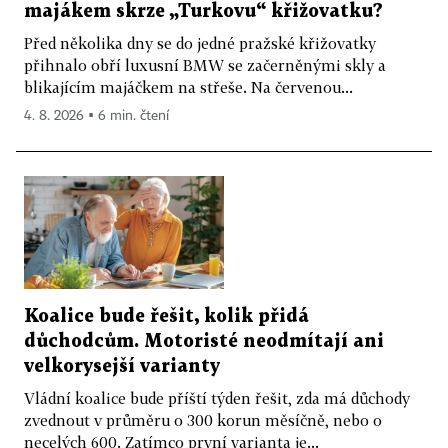
majákem skrze „Turkovu“ křižovatku?
Před několika dny se do jedné pražské křižovatky
přihnalo obří luxusní BMW se začerněnými skly a
blikajícím majáčkem na střeše. Na červenou...
4. 8. 2026 ▪ 6 min. čtení
Koalice bude řešit, kolik přidá
důchodcům. Motoristé neodmítají ani
velkorysejší varianty
Vládní koalice bude příští týden řešit, zda má důchody
zvednout v průměru o 300 korun měsíčně, nebo o
necelých 600. Zatímco první varianta je...