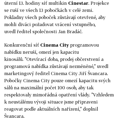
úterní 13. hodiny síť multikin
Cinestar
. Projekce
se ruší
ve všech 13 pobočkách v celé zemi.
P
okladny všech poboček zůstávají otevřené, aby
mohli diváci požadovat vrácení vstupného,
uvedl
ředitel společnosti
Jan Bradáč.
Konkurenční síť
Cinema City
programovou
nabídku neruší, omezí jen kapacitu
kinosálů. "Otevírací doba, prodej občerstvení a
programová nabídka zůstávají nezměněné," uvedl
marketingový ředitel Cinema City Jiří Švancara.
Pobočky Cinema City pouze omezí kapacitu svých
sálů na maximální počet 100 osob, aby tak
respektovaly mimořádná opatření vlády. "Vzhledem
k neustálému vývoji situace jsme připraveni
reagovat podle aktuálních nařízení," doplnil
Švancara.