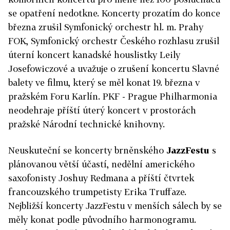
se opatření nedotkne. Koncerty prozatím do konce
března zrušil Symfonický orchestr hl. m. Prahy
FOK, Symfonický orchestr Českého rozhlasu zrušil
úterní koncert kanadské houslistky Leily
Josefowiczové a uvažuje o zrušení koncertu Slavné
balety ve filmu, který se měl konat 19. března v
pražském Foru Karlín. PKF - Prague Philharmonia
neodehraje příští úterý koncert v prostorách
pražské Národní technické knihovny.
Neuskuteční se koncerty brněnského
JazzFestu
s
plánovanou větší účastí, nedělní amerického
saxofonisty Joshuy Redmana a příští čtvrtek
francouzského trumpetisty Erika Truffaze.
Nejbližší koncerty JazzFestu v menších sálech by se
měly konat podle původního harmonogramu.