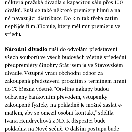
některá pražská divadla s kapacitou sálu přes 100
diváků. Ruší se také některé premiéry filmů a na
ně navazující distribuce. Do kin tak třeba zatím
nepřijde film 3Bobule, který měl mít premiéru ve
středu.
Národní divadlo
ruší do odvolání představení
všech souborů ve všech budovách včetně středeční
předpremiéry činohry Stát jsem já ve Stavovském
divadle. Vstupné vrací obchodní odbor za
zakoupená představení prozatím s termínem hraní
do 17. března včetně. "On-line nákupy budou
odbaveny bankovním převodem, vstupenky
zakoupené fyzicky na pokladně je možné zaslat e-
mailem, aby se omezil osobní kontakt," sdělila
Ivana Hendrychová z ND. K dispozici bude
pokladna na Nové scéně. O dalším postupu bude