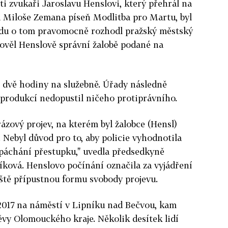
ti zvukaři Jaroslavu Henslovi, který přehrál na
 Miloše Zemana píseň Modlitba pro Martu, byl
edu o tom pravomocně rozhodl pražský městský
hověl Henslově správní žalobě podané na
 dvě hodiny na služebně. Úřady následně
 produkcí nedopustil ničeho protiprávního.
ázový projev, na kterém byl žalobce (Hensl)
 Nebyl důvod pro to, aby policie vyhodnotila
spáchání přestupku," uvedla předsedkyně
ková. Henslovo počínání označila za vyjádření
eště přípustnou formu svobody projevu.
u 2017 na náměstí v Lipníku nad Bečvou, kam
vy Olomouckého kraje. Několik desítek lidí