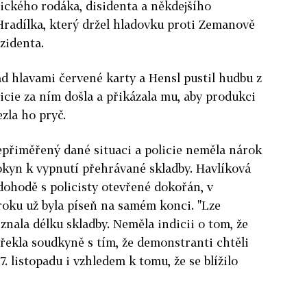
nického rodáka, disidenta a někdejšího
radílka, který držel hladovku proti Zemanově
zidenta.
ad hlavami červené karty a Hensl pustil hudbu z
icie za ním došla a přikázala mu, aby produkci
ezla ho pryč.
epřiměřený dané situaci a policie neměla nárok
okyn k vypnutí přehrávané skladby. Havlíková
dohodě s policisty otevřené dokořán, v
kroku už byla píseň na samém konci. "Lze
znala délku skladby. Neměla indicii o tom, že
" řekla soudkyně s tím, že demonstranti chtěli
 listopadu i vzhledem k tomu, že se blížilo