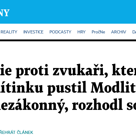
REALITY
INVESTICE
PODCASTY
HRY
PročNe
ARCHIV
D
ie proti zvukaři, kte
tinku pustil Modli
nezákonný, rozhodl 
ŘEHRÁT ČLÁNEK