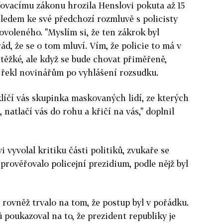
ovacímu zákonu hrozila Henslovi pokuta až 15
hledem ke své předchozí rozmluvě s policisty
ovoleného. "Myslím si, že ten zákrok byl
d, že se o tom mluví. Vím, že policie to má v
ěžké, ale když se bude chovat přiměřeně,
 řekl novinářům po vyhlášení rozsudku.
klíčí vás skupinka maskovaných lidí, ze kterých
, natlačí vás do rohu a křičí na vás," doplnil
i vyvolal kritiku části politiků, zvukaře se
rověřovalo policejní prezidium, podle nějž byl
 rovněž trvalo na tom, že postup byl v pořádku.
poukazoval na to, že prezident republiky je