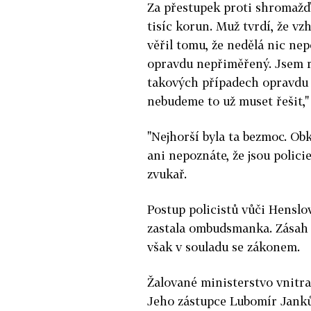
Za přestupek proti shromažď
tisíc korun. Muž tvrdí, že vz
věřil tomu, že nedělá nic nep
opravdu nepřiměřený. Jsem rá
takových případech opravdu t
nebudeme to už muset řešit,"
"Nejhorší byla ta bezmoc. Ob
ani nepoznáte, že jsou policie
zvukař.
Postup policistů vůči Henslov
zastala ombudsmanka. Zásah p
však v souladu se zákonem.
Žalované ministerstvo vnitra
Jeho zástupce Lubomír Janků 