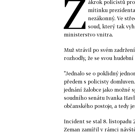
Z
ákrok policistů pro
mítinku prezidenta
nezákonný. Ve stř
soud, který tak vy
ministerstvo vnitra.
Muž strávil po svém zadržení
rozhodly, že se svou hudební
"Jednalo se o poklidný jednor
předem s policisty domluven.
jednání žalobce jako možné 
soudního senátu Ivanka Havlí
občanského postoje, a tedy j
Incident se stal 8. listopad
Zeman zamířil v rámci návště