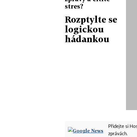
stres?
Rozptylte se
logickou
hádankou
Přidejte si H
zprávách.