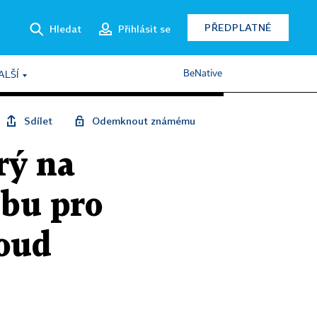
PŘEDPLATNÉ
Hledat
Přihlásit se
BeNative
ALŠÍ
Sdílet
Odemknout známému
rý na
tbu pro
soud