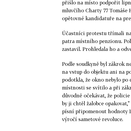
přišlo na místo podpořit lip
mluvčího Charty 77 Tomáše H
opětovné kandidatuře na pre
Účastníci protestu třímali n
patra místního penzionu. Pol
zastavil. Prohledala ho a odv
Podle soudkyně byl zákrok n
na vstup do objektu ani na p
podotkla, že okno nebylo po 
místnosti se svítilo a při zá
důvodně očekávat, že policie 
by ji chtěl žalobce opakovat,
písní připomenout hodnoty 17.
výročí sametové revoluce.