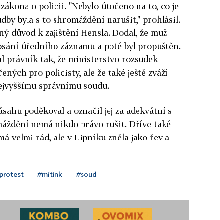
ákona o policii. "Nebylo útočeno na to, co je
udby byla s to shromáždění narušit," prohlásil.
ný důvod k zajištění Hensla. Dodal, že muž
epsání úředního záznamu a poté byl propuštěn.
l právník tak, že ministerstvo rozsudek
ných pro policisty, ale že také ještě zváží
Nejvyššímu správnímu soudu.
ásahu poděkoval a označil jej za adekvátní s
máždění nemá nikdo právo rušit. Dříve také
á velmi rád, ale v Lipníku zněla jako řev a
protest
#mítink
#soud