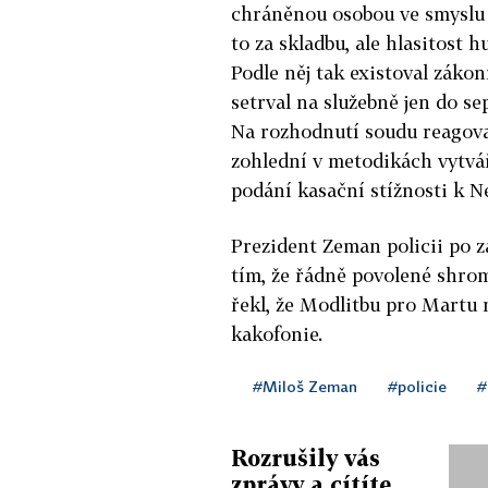
chráněnou osobou ve smyslu z
to za skladbu, ale hlasitost h
Podle něj tak existoval zákon
setrval na služebně jen do s
Na rozhodnutí soudu reagova
zohlední v metodikách vytváře
podání kasační stížnosti k 
Prezident Zeman policii po z
tím, že řádně povolené shro
řekl, že Modlitbu pro Martu m
kakofonie.
#Miloš Zeman
#policie
#
Rozrušily vás
zprávy a cítíte