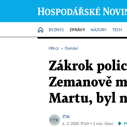
ZPRÁVY
HOME
BYZNYS
NÁZORY
TECH
HN.cz
›
Domácí
Zákrok polic
Zemanově mí
Martu, byl 
ČTK
P
4. 3. 2020 17:49 ▪ 3 min. čtení