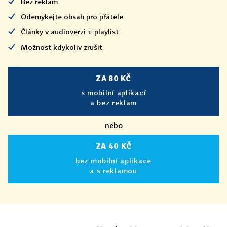
Bez reklam
Odemykejte obsah pro přátele
Články v audioverzi + playlist
Možnost kdykoliv zrušit
ZA 80 KČ
s mobilní aplikací
a bez reklam
nebo
ZA 40 KČ
bez mobilní aplikace
a s reklamou