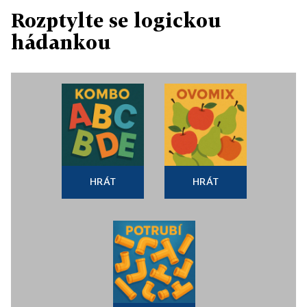
Rozptylte se logickou
hádankou
HRÁT
HRÁT