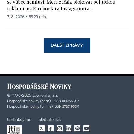
se vůbec nemluví. Meta začala blokovat politickou
reklamu na Facebooku a Instagramu a...
7. 8. 2026 ▪ 55:23 min.
DALŠÍ ZPRÁVY
©
1996-2026
Economia, a.s.
Hospodářské noviny (print) ISSN 0862-9587
Hospodářské noviny (online) ISSN 2787-950X
Certifikováno
Sledujte nás