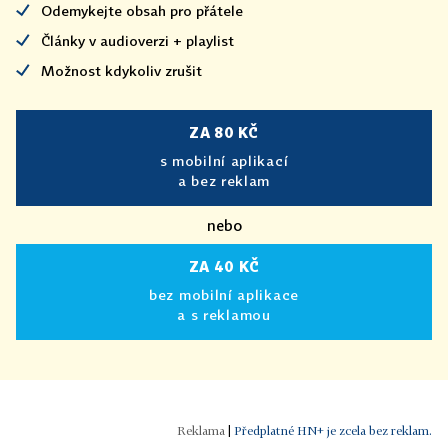
Odemykejte obsah pro přátele
Články v audioverzi + playlist
Možnost kdykoliv zrušit
ZA 80 KČ
s mobilní aplikací
a bez reklam
nebo
ZA 40 KČ
bez mobilní aplikace
a s reklamou
|
Předplatné HN+ je zcela bez reklam.