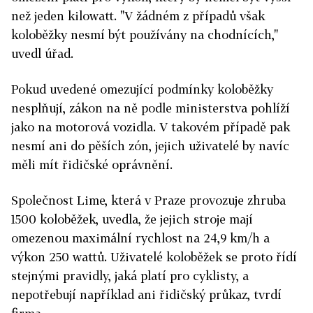
než jeden kilowatt. "V žádném z případů však
koloběžky nesmí být používány na chodnících,"
uvedl úřad.
Pokud uvedené omezující podmínky koloběžky
nesplňují, zákon na ně podle ministerstva pohlíží
jako na motorová vozidla. V takovém případě pak
nesmí ani do pěších zón, jejich uživatelé by navíc
měli mít řidičské oprávnění.
Společnost Lime, která v Praze provozuje zhruba
1500 koloběžek, uvedla, že jejich stroje mají
omezenou maximální rychlost na 24,9 km/h a
výkon 250 wattů. Uživatelé koloběžek se proto řídí
stejnými pravidly, jaká platí pro cyklisty, a
nepotřebují například ani řidičský průkaz, tvrdí