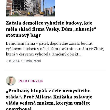
Začala demolice vyhořelé budovy, kde
měla sklad firma Vasky. Dům „ukusuje“
stotunový bagr
Demoliční firma v pátek dopoledne začala bourat
výškovou budovu v někdejším továrním areálu ve Zlíně,
která v červenci vyhořela. Zničený objekt...
7. 8. 2026 ▪ 3 min. čtení
PETR HONZEJK
„Prolhaný hlupák v čele nemyslícího
stáda“. Proč Milana Knížáka oslavuje
vláda vedená mužem, kterým umělec
opovrhoval