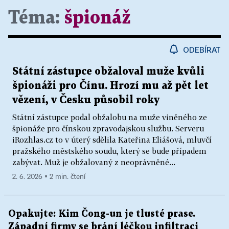
Téma:
špionáž
ODEBÍRAT
Státní zástupce obžaloval muže kvůli
špionáži pro Čínu. Hrozí mu až pět let
vězení, v Česku působil roky
Státní zástupce podal obžalobu na muže viněného ze
špionáže pro čínskou zpravodajskou službu. Serveru
iRozhlas.cz to v úterý sdělila Kateřina Eliášová, mluvčí
pražského městského soudu, který se bude případem
zabývat. Muž je obžalovaný z neoprávněné...
2. 6. 2026 ▪ 2 min. čtení
Opakujte: Kim Čong-un je tlusté prase.
Západní firmy se brání léčkou infiltraci