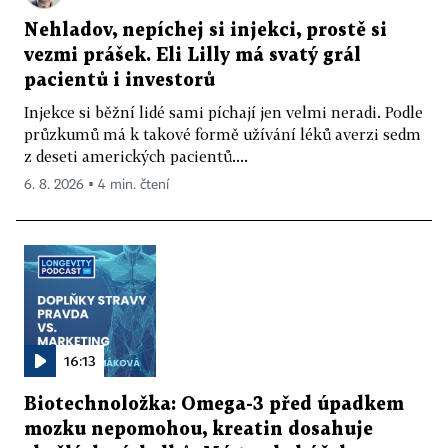
Nehladov, nepíchej si injekci, prostě si
vezmi prášek. Eli Lilly má svatý grál
pacientů i investorů
Injekce si běžní lidé sami píchají jen velmi neradi. Podle
průzkumů má k takové formě užívání léků averzi sedm
z deseti amerických pacientů....
6. 8. 2026 ▪ 4 min. čtení
16:13
Biotechnoložka: Omega-3 před úpadkem
mozku nepomohou, kreatin dosahuje