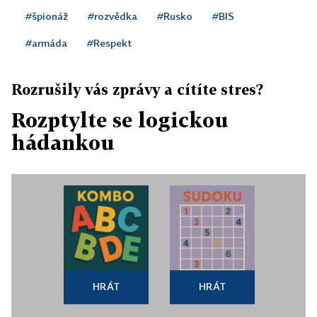
#špionáž
#rozvědka
#Rusko
#BIS
#armáda
#Respekt
Rozrušily vás zprávy a cítíte stres?
Rozptylte se logickou
hádankou
HRÁT
HRÁT