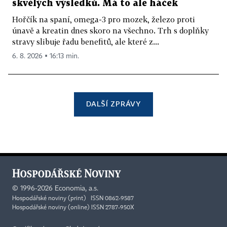
skvělých výsledků. Má to ale háček
Hořčík na spaní, omega-3 pro mozek, železo proti
únavě a kreatin dnes skoro na všechno. Trh s doplňky
stravy slibuje řadu benefitů, ale které z...
6. 8. 2026 ▪ 16:13 min.
DALŠÍ ZPRÁVY
©
1996-2026
Economia, a.s.
Hospodářské noviny (print) ISSN 0862-9587
Hospodářské noviny (online) ISSN 2787-950X