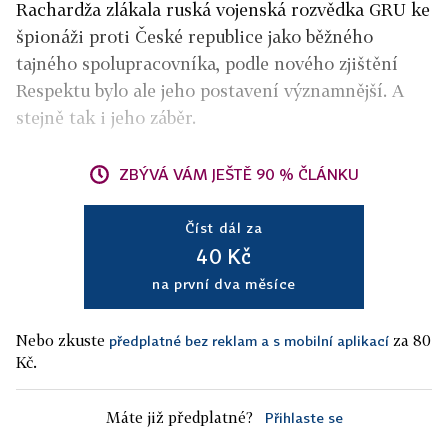
Rachardža zlákala ruská vojenská rozvědka GRU ke
špionáži proti České republice jako běžného
tajného spolupracovníka, podle nového zjištění
Respektu bylo ale jeho postavení významnější. A
stejně tak i jeho záběr.
ZBÝVÁ VÁM JEŠTĚ 90 % ČLÁNKU
Číst dál za
40 Kč
na první dva měsíce
Nebo zkuste
za 80
předplatné bez reklam a s mobilní aplikací
Kč.
Máte již předplatné?
Přihlaste se