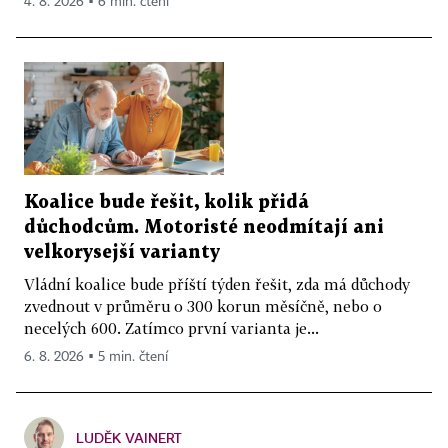
4. 8. 2026 ▪ 6 min. čtení
Koalice bude řešit, kolik přidá
důchodcům. Motoristé neodmítají ani
velkorysejší varianty
Vládní koalice bude příští týden řešit, zda má důchody
zvednout v průměru o 300 korun měsíčně, nebo o
necelých 600. Zatímco první varianta je...
6. 8. 2026 ▪ 5 min. čtení
LUDĚK VAINERT