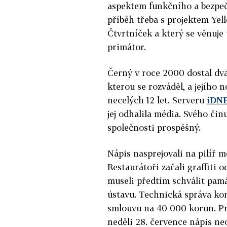
aspektem funkčního a bezpečn
příběh třeba s projektem Yell
Čtvrtníček a který se věnuje
primátor.
Černý v roce 2000 dostal dva
kterou se rozváděl, a jejího n
necelých 12 let. Serveru
iDNE
jej odhalila média. Svého činu
společnosti prospěšný.
Nápis nasprejovali na pilíř 
Restaurátoři začali graffiti
museli předtím schválit pam
ústavu. Technická správa ko
smlouvu na 40 000 korun. Prá
neděli 28. července nápis ne