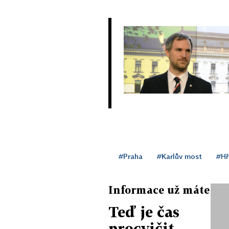
#Praha
#Karlův most
#Hř
Informace už máte
Teď je čas
procvičit