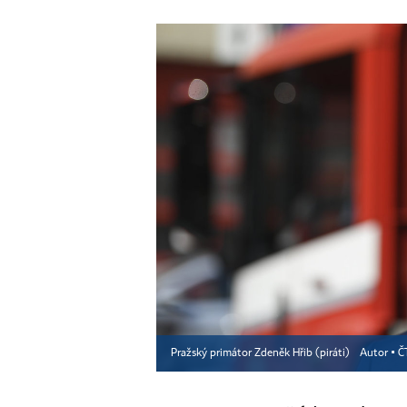
Pražský primátor Zdeněk Hřib (piráti)
Autor ▪
Č