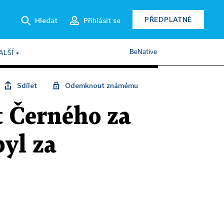
PŘEDPLATNÉ
Hledat
Přihlásit se
BeNative
ALŠÍ
Sdílet
Odemknout známému
t Černého za
byl za