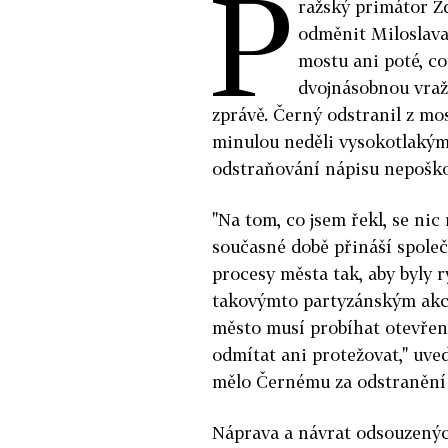
P
ražský primátor Z
odměnit Miloslava
mostu ani poté, co 
dvojnásobnou vraž
zprávě. Černý odstranil z mos
minulou neděli vysokotlakým
odstraňování nápisu nepoško
"Na tom, co jsem řekl, se nic
současné době přináší společn
procesy města tak, aby byly r
takovýmto partyzánským akcím
město musí probíhat otevřeno
odmítat ani protežovat," uved
mělo Černému za odstranění 
Náprava a návrat odsouzených