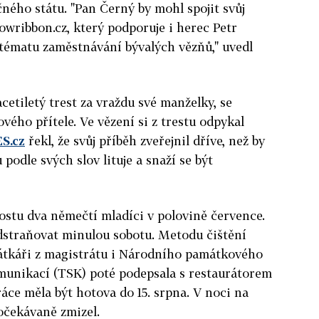
ého státu. "Pan Černý by mohl spojit svůj
owribbon.cz, který podporuje i herec Petr
 tématu zaměstnávání bývalých vězňů," uvedl
cetiletý trest za vraždu své manželky, se
ového přítele. Ve vězení si z trestu odpykal
S.cz
řekl, že svůj příběh zveřejnil dříve, než by
 podle svých slov lituje a snaží se být
mostu dva němečtí mladíci v polovině července.
 odstraňovat minulou sobotu. Metodu čištění
átkáři z magistrátu i Národního památkového
munikací (TSK) poté podepsala s restaurátorem
ce měla být hotova do 15. srpna. V noci na
očekávaně zmizel.