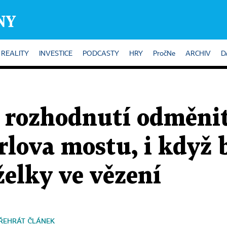
REALITY
INVESTICE
PODCASTY
HRY
PročNe
ARCHIV
D
a rozhodnutí odměni
rlova mostu, i když 
elky ve vězení
ŘEHRÁT ČLÁNEK