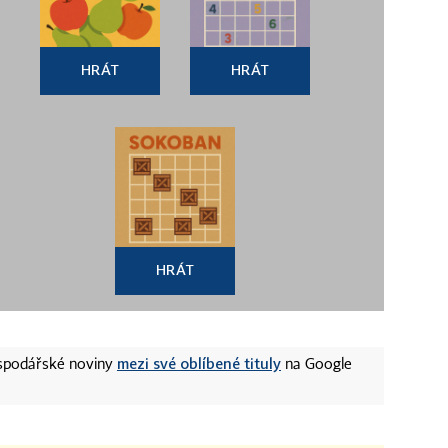
HRÁT
HRÁT
HRÁT
mezi své oblíbené tituly
ospodářské noviny
na Google