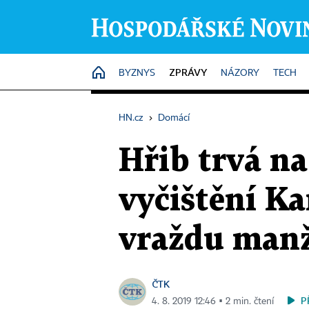
ZPRÁVY
HOME
BYZNYS
NÁZORY
TECH
HN.cz
›
Domácí
Hřib trvá n
vyčištění Ka
vraždu manž
ČTK
P
4. 8. 2019 12:46 ▪ 2 min. čtení