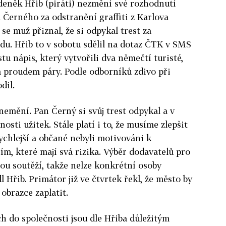
deněk Hřib (piráti) nezmění své rozhodnutí
 Černého za odstranění graffiti z Karlova
se muž přiznal, že si odpykal trest za
du. Hřib to v sobotu sdělil na dotaz ČTK v SMS
tu nápis, který vytvořili dva němečtí turisté,
 proudem páry. Podle odborníků zdivo při
dil.
 nemění. Pan Černý si svůj trest odpykal a v
osti užitek. Stále platí i to, že musíme zlepšit
ychlejší a občané nebyli motivováni k
, které mají svá rizika. Výběr dodavatelů pro
u soutěží, takže nelze konkrétní osoby
l Hřib. Primátor již ve čtvrtek řekl, že město by
obrazce zaplatit.
 do společnosti jsou dle Hřiba důležitým