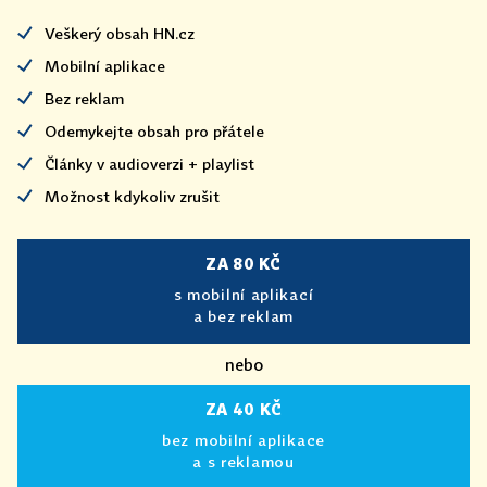
Veškerý obsah HN.cz
Mobilní aplikace
Bez reklam
Odemykejte obsah pro přátele
Články v audioverzi + playlist
Možnost kdykoliv zrušit
ZA 80 KČ
s mobilní aplikací
a bez reklam
nebo
ZA 40 KČ
bez mobilní aplikace
a s reklamou