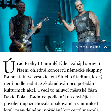
Autor ▪
Lukáš Bíba
Ú
řad Prahy 10 minulý týden zahájil správní
řízení ohledně koncertů německé skupiny
Rammstein ve vršovickém Sinobo Stadium, který
není podle radnice zkolaudován pro pořádání
kulturních akcí. Uvedl to mluvčí městské části
David Polák. Radnice podle něj na chybějící
povolení upozorňovala opakovaně a v minulosti
kvůli pravidelnému pořádání koncertů majitelé