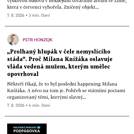
výškovou budovu v někdejším továrním areálu ve Zlíně,
která v červenci vyhořela. Zničený objekt...
7. 8. 2026 ▪ 3 min. čtení
PETR HONZEJK
„Prolhaný hlupák v čele nemyslícího
stáda“. Proč Milana Knížáka oslavuje
vláda vedená mužem, kterým umělec
opovrhoval
Někteří říkají, že to byl poslední happening Milana
Knížáka. A něco na tom je. Pohřeb se státními poctami
organizovaný těmi, kterými slavný...
7. 8. 2026 ▪ 4 min. čtení