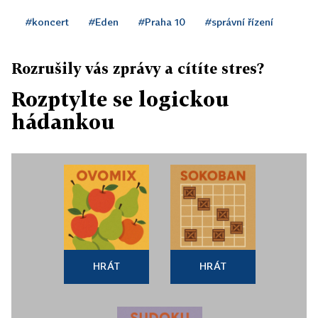
#koncert
#Eden
#Praha 10
#správní řízení
Rozrušily vás zprávy a cítíte stres?
Rozptylte se logickou
hádankou
HRÁT
HRÁT