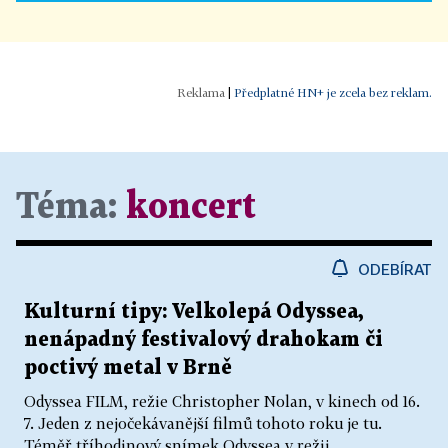
|
Předplatné HN+ je zcela bez reklam.
Téma:
koncert
ODEBÍRAT
Kulturní tipy: Velkolepá Odyssea,
nenápadný festivalový drahokam či
poctivý metal v Brně
Odyssea FILM, režie Christopher Nolan, v kinech od 16.
7. Jeden z nejočekávanější filmů tohoto roku je tu.
Téměř tříhodinový snímek Odyssea v režii