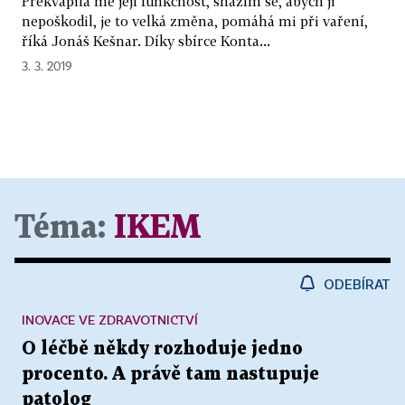
Překvapila mě její funkčnost, snažím se, abych ji
nepoškodil, je to velká změna, pomáhá mi při vaření,
říká Jonáš Kešnar. Díky sbírce Konta...
3. 3. 2019
Téma:
IKEM
ODEBÍRAT
INOVACE VE ZDRAVOTNICTVÍ
O léčbě někdy rozhoduje jedno
procento. A právě tam nastupuje
patolog