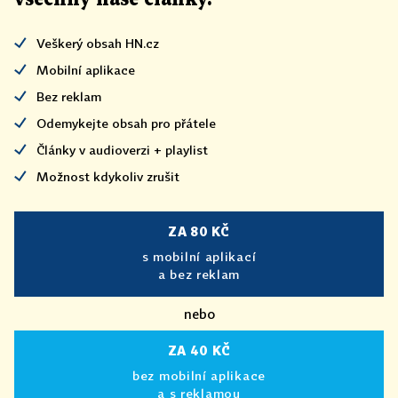
Veškerý obsah HN.cz
Mobilní aplikace
Bez reklam
Odemykejte obsah pro přátele
Články v audioverzi + playlist
Možnost kdykoliv zrušit
ZA 80 KČ
s mobilní aplikací
a bez reklam
nebo
ZA 40 KČ
bez mobilní aplikace
a s reklamou