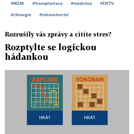
#IKEM
#transplantace
#medicína
#DVTV
#chirurgie
#zdravotnictví
Rozrušily vás zprávy a cítíte stres?
Rozptylte se logickou
hádankou
HRÁT
HRÁT