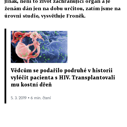
jinak, není to život zachraňující orgán a je
ženám dán jen na dobu určitou, zatím jsme na
úrovni studie, vysvětluje Froněk.
Vědcům se podařilo podruhé v historii
vyléčit pacienta s HIV. Transplantovali
mu kostní dřeň
5. 3. 2019 ▪ 6 min. čtení