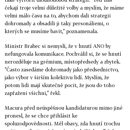
čekají troje velmi důležité volby a myslím, že máme
velmi málo času na to, abychom dali strategii
dohromady a obsadili ji taky personáliemi, o
kterých se musíme bavit," poznamenala.
Ministr Brabec si nemyslí, že v hnutí ANO by
nefungovala komunikace. Pochválil si, že se hnutí
nerozděluje na grémium, místopředsedy a zbytek.
"Často zasedáme dohromady jako předsednictvo,
jako výbor v širším kolektivu lidí. Myslím, že
potom lidi mají skutečně pocit, že jsou do toho
zapřaženi všichni," řekl.
Macura před neúspěšnou kandidaturou mimo jiné
pronesl, že se chce přihlásit ke
spoluzodpovědnosti. Měl obavy, zda hnutí trochu