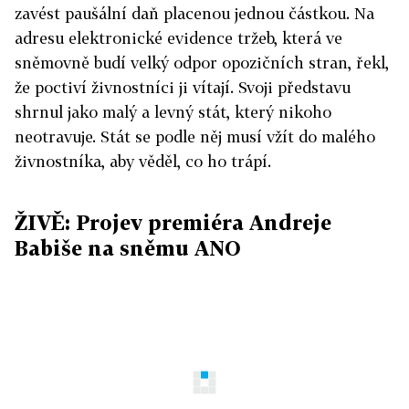
zavést paušální daň placenou jednou částkou. Na
adresu elektronické evidence tržeb, která ve
sněmovně budí velký odpor opozičních stran, řekl,
že poctiví živnostníci ji vítají. Svoji představu
shrnul jako malý a levný stát, který nikoho
neotravuje. Stát se podle něj musí vžít do malého
živnostníka, aby věděl, co ho trápí.
ŽIVĚ: Projev premiéra Andreje
Babiše na sněmu ANO