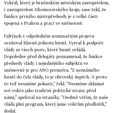
Vokřál, který je brněnským městským zastupitelem,
i zastupitelem Jihomoravského kraje, zase řekl, že
funkce prvního místopředsedy je z velké části
spojená s Prahou a prací ve sněmovně.
Faltýnek v odpoledním nominačním projevu
oceňoval hlavně jednotu hnutí. Vyzval k podpoře
vlády ze všech pozic, které hnutí ovládá.
Dopoledne před delegáty poznamenal, že funkce
předsedy vlády i nejsilnějšího subjektu ve
sněmovně je pro ANO premiéra. "Z neznámého
hnutí do čela vlády, to je obrovský úspěch. A proto
to teď nesmíme pokazit," řekl. "Nesmíme zklamat
své voliče jako tradiční politické strany před
námi," apeloval na straníky. "Osobně věřím, že naše
vláda plní program, který jsme voličům předložili,"
dodal.