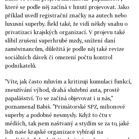
které se podle něj začíná v hnutí projevovat. Jako
příklad uvedl registrační značky na autech nebo
luxusní superby. Řekl také, že vidí někdy snahu o
privatizaci krajských organizací. V projevu také
slíbil zrušení superhrubé mzdy, snížení daní
zaměstnancům, důležitá je podle něj také revize
sociálních dávek či omezení počtu kontrol
podnikatelů.
"Víte, jak často mluvím a kritizuji kumulaci funkcí,
zneužívání výhod, drahá služební auta, prostě
papalášství. To se začíná objevovat i u nás,"
poznamenal Babiš. "Primátorské SPZ, milionové
superby a podobné nesmysly. Když to čtu v
médiích, tak jsem naštvaný a stydím se za to, jaké
lidi naše krajské organizace vybírají na