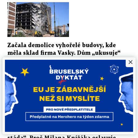
Začala demolice vyhořelé budovy, kde
měla sklad firma Vasky. Dům „ukusuje“
×
stotunový bagr
Demoliční firma v pátek dopoledne začala bourat
výškovou budovu v někdejším továrním areálu ve Zlíně,
která v červenci vyhořela. Zničený objekt...
7. 8. 2026 ▪ 3 min. čtení
PETR HONZEJK
„Prolhaný hlupák v čele nemyslícího