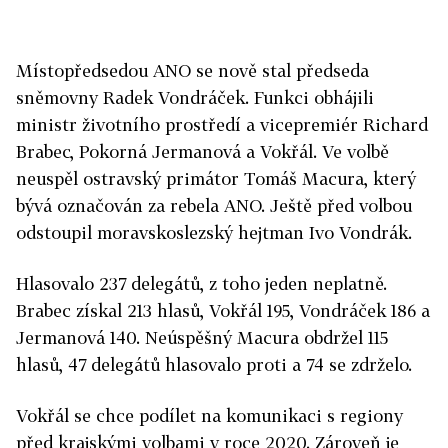
Místopředsedou ANO se nově stal předseda
sněmovny Radek Vondráček. Funkci obhájili
ministr životního prostředí a vicepremiér Richard
Brabec, Pokorná Jermanová a Vokřál. Ve volbě
neuspěl ostravský primátor Tomáš Macura, který
bývá označován za rebela ANO. Ještě před volbou
odstoupil moravskoslezský hejtman Ivo Vondrák.
Hlasovalo 237 delegátů, z toho jeden neplatně.
Brabec získal 213 hlasů, Vokřál 195, Vondráček 186 a
Jermanová 140. Neúspěšný Macura obdržel 115
hlasů, 47 delegátů hlasovalo proti a 74 se zdrželo.
Vokřál se chce podílet na komunikaci s regiony
před krajskými volbami v roce 2020. Zároveň je