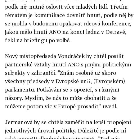
podle něj nutné oslovit více mladých lidí. Třetím
tématem je komunikace dovnitř hnutí, podle něj by
se mohla v budoucnu opakovat ideová konference,
jakou mělo hnutí ANO na konci ledna v Ostravě,
řekl na briefingu po volbě.
Nový místopředseda Vondráček by chtěl posílit
partnerské vztahy hnutí ANO s jinými politickými
subjekty v zahraničí. "Znám osobně už skoro
všechny předsedy v Evropské unii, (Evropském)
parlamentu. Potkávám se s opozicí, s různými
názory. Myslím, že nás to může obohatit a že
můžeme potom víc v Evropě prosadit," uvedl.
Jermanová by se chtěla zaměřit na lepší propojení
jednotlivých úrovní politiky. Důležité je podle ní
také vytvořit dlouhodobou strategii. "Teď nás