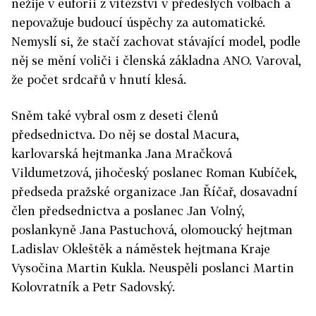
nežije v euforii z vítězství v předešlých volbách a
nepovažuje budoucí úspěchy za automatické.
Nemyslí si, že stačí zachovat stávající model, podle
něj se mění voliči i členská základna ANO. Varoval,
že počet srdcařů v hnutí klesá.
Sněm také vybral osm z deseti členů
předsednictva. Do něj se dostal Macura,
karlovarská hejtmanka Jana Mračková
Vildumetzová, jihočeský poslanec Roman Kubíček,
předseda pražské organizace Jan Říčař, dosavadní
člen předsednictva a poslanec Jan Volný,
poslankyně Jana Pastuchová, olomoucký hejtman
Ladislav Okleštěk a náměstek hejtmana Kraje
Vysočina Martin Kukla. Neuspěli poslanci Martin
Kolovratník a Petr Sadovský.