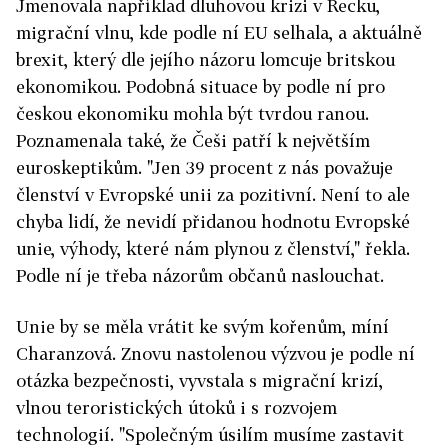
Jmenovala například dluhovou krizi v Řecku,
migrační vlnu, kde podle ní EU selhala, a aktuálně
brexit, který dle jejího názoru lomcuje britskou
ekonomikou. Podobná situace by podle ní pro
českou ekonomiku mohla být tvrdou ranou.
Poznamenala také, že Češi patří k největším
euroskeptikům. "Jen 39 procent z nás považuje
členství v Evropské unii za pozitivní. Není to ale
chyba lidí, že nevidí přidanou hodnotu Evropské
unie, výhody, které nám plynou z členství," řekla.
Podle ní je třeba názorům občanů naslouchat.
Unie by se měla vrátit ke svým kořenům, míní
Charanzová. Znovu nastolenou výzvou je podle ní
otázka bezpečnosti, vyvstala s migrační krizí,
vlnou teroristických útoků i s rozvojem
technologií. "Společným úsilím musíme zastavit