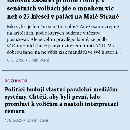
Babišův zásadní průlom fronty. V
senátních volbách jde o mnohem víc
než o 27 křesel v paláci na Malé Straně
Kdo vyhraje letošní senátní volby? Záleží samozřejmě
na kritériích, podle kterých budeme vítězství
posuzovat. Ale je velmi pravděpodobné, že podle
většiny z nich bude jasným vítězem hnutí ANO. Má
dobrou šanci na největší zisk mandátů ve své historii...
6. 8. 2026 ▪ 5 min. čtení
ROZHOVOR
Politici budují vlastní paralelní mediální
systémy. Chtějí, aby byli první, kdo
promluví k voličům a nastolí interpretaci
tématu
4. 8. 2026 ▪ 12 min. čtení