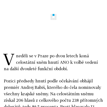
V
neděli se v Praze po dvou letech koná
celostátní sněm hnutí ANO k volbě vedení
na další dvouleté funkční období.
Pozici předsedy hnutí podle očekávání obhájil
premiér Andrej Babiš, kterého do čela nominovaly
všechny krajské sněmy. Na celostátním sněmu
získal 206 hlasů z celkového počtu 238 přítomných
delegátů, tedy 86,5 procenta. Proti hlasovalo 13