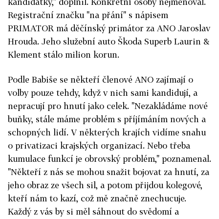
kandidátky," doplnil. Konkrétní osoby nejmenoval.
Registrační značku "na přání" s nápisem
PRIMATOR má děčínský primátor za ANO Jaroslav
Hrouda. Jeho služební auto Škoda Superb Laurin &
Klement stálo milion korun.
Podle Babiše se někteří členové ANO zajímají o
volby pouze tehdy, když v nich sami kandidují, a
nepracují pro hnutí jako celek. "Nezakládáme nové
buňky, stále máme problém s příjímáním nových a
schopných lidí. V některých krajích vidíme snahu
o privatizaci krajských organizací. Nebo třeba
kumulace funkcí je obrovský problém," poznamenal.
"Někteří z nás se mohou snažit bojovat za hnutí, za
jeho obraz ze všech sil, a potom přijdou kolegové,
kteří nám to kazí, což mě značně znechucuje.
Každý z vás by si měl sáhnout do svědomí a