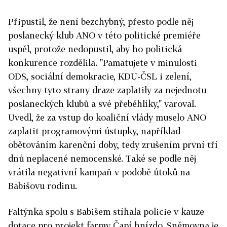
Připustil, že není bezchybný, přesto podle něj
poslanecký klub ANO v této politické premiéře
uspěl, protože nedopustil, aby ho politická
konkurence rozdělila. "Pamatujete v minulosti
ODS, sociální demokracie, KDU-ČSL i zelení,
všechny tyto strany draze zaplatily za nejednotu
poslaneckých klubů a své přeběhlíky," varoval.
Uvedl, že za vstup do koaliční vlády muselo ANO
zaplatit programovými ústupky, například
obětováním karenční doby, tedy zrušením první tří
dnů neplacené nemocenské. Také se podle něj
vrátila negativní kampaň v podobě útoků na
Babišovu rodinu.
Faltýnka spolu s Babišem stíhala policie v kauze
dotace pro projekt farmy Čapí hnízdo. Sněmovna je