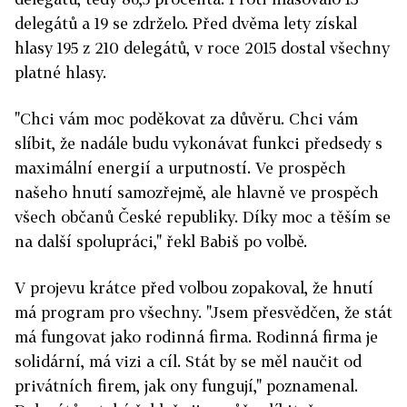
delegátů a 19 se zdrželo. Před dvěma lety získal
hlasy 195 z 210 delegátů, v roce 2015 dostal všechny
platné hlasy.
"Chci vám moc poděkovat za důvěru. Chci vám
slíbit, že nadále budu vykonávat funkci předsedy s
maximální energií a urputností. Ve prospěch
našeho hnutí samozřejmě, ale hlavně ve prospěch
všech občanů České republiky. Díky moc a těším se
na další spolupráci," řekl Babiš po volbě.
V projevu krátce před volbou zopakoval, že hnutí
má program pro všechny. "Jsem přesvědčen, že stát
má fungovat jako rodinná firma. Rodinná firma je
solidární, má vizi a cíl. Stát by se měl naučit od
privátních firem, jak ony fungují," poznamenal.