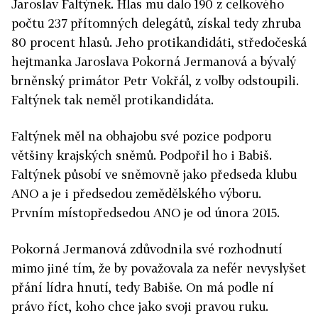
Jaroslav Faltýnek. Hlas mu dalo 190 z celkového
počtu 237 přítomných delegátů, získal tedy zhruba
80 procent hlasů. Jeho protikandidáti, středočeská
hejtmanka Jaroslava Pokorná Jermanová a bývalý
brněnský primátor Petr Vokřál, z volby odstoupili.
Faltýnek tak neměl protikandidáta.
Faltýnek měl na obhajobu své pozice podporu
většiny krajských sněmů. Podpořil ho i Babiš.
Faltýnek působí ve sněmovně jako předseda klubu
ANO a je i předsedou zemědělského výboru.
Prvním místopředsedou ANO je od února 2015.
Pokorná Jermanová zdůvodnila své rozhodnutí
mimo jiné tím, že by považovala za nefér nevyslyšet
přání lídra hnutí, tedy Babiše. On má podle ní
právo říct, koho chce jako svoji pravou ruku.