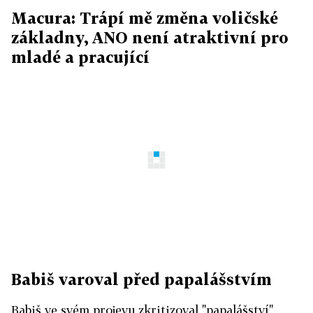
Macura: Trápí mě změna voličské
základny, ANO není atraktivní pro
mladé a pracující
Babiš varoval před papalášstvím
Babiš ve svém projevu
zkritizoval "papalášství",