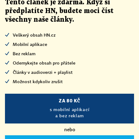
Tento článek
je
zdarma. Když si
předplatíte HN, budete moci číst
všechny naše články
.
Veškerý obsah HN.cz
Mobilní aplikace
Bez reklam
Odemykejte obsah pro přátele
Články v audioverzi + playlist
Možnost kdykoliv zrušit
ZA 80 KČ
s mobilní aplikací
a bez reklam
nebo