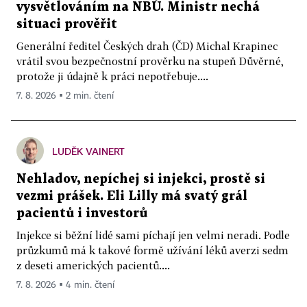
vysvětlováním na NBÚ. Ministr nechá
situaci prověřit
Generální ředitel Českých drah (ČD) Michal Krapinec
vrátil svou bezpečnostní prověrku na stupeň Důvěrné,
protože ji údajně k práci nepotřebuje....
7. 8. 2026 ▪ 2 min. čtení
LUDĚK VAINERT
Nehladov, nepíchej si injekci, prostě si
vezmi prášek. Eli Lilly má svatý grál
pacientů i investorů
Injekce si běžní lidé sami píchají jen velmi neradi. Podle
průzkumů má k takové formě užívání léků averzi sedm
z deseti amerických pacientů....
7. 8. 2026 ▪ 4 min. čtení