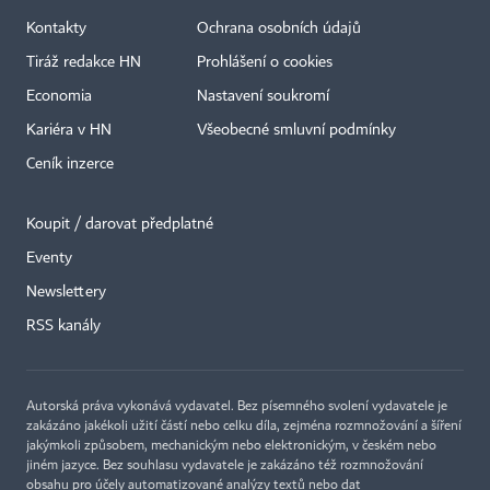
Kontakty
Ochrana osobních údajů
Tiráž redakce HN
Prohlášení o cookies
Economia
Nastavení soukromí
Kariéra v HN
Všeobecné smluvní podmínky
Ceník inzerce
Koupit / darovat předplatné
Eventy
Newslettery
RSS kanály
Autorská práva vykonává vydavatel. Bez písemného svolení vydavatele je
zakázáno jakékoli užití částí nebo celku díla, zejména rozmnožování a šíření
jakýmkoli způsobem, mechanickým nebo elektronickým, v českém nebo
jiném jazyce. Bez souhlasu vydavatele je zakázáno též rozmnožování
obsahu pro účely automatizované analýzy textů nebo dat