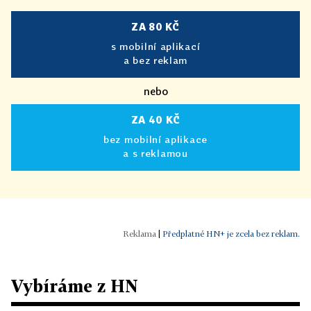
ZA 80 KČ
s mobilní aplikací
a bez reklam
nebo
ZA 40 KČ
bez mobilní aplikace
a s reklamou
|
Předplatné HN+ je zcela bez reklam.
Vybíráme z HN