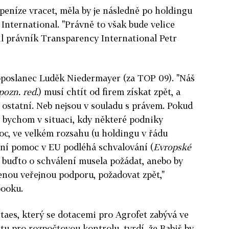
eníze vracet, měla by je následně po holdingu
nternational. "Právně to však bude velice
lil právník Transparency International Petr
oposlanec Luděk Niedermayer (za TOP 09). "
Náš
pozn. red.
) musí chtít od firem získat zpět, a
s ostatní. Neb nejsou v souladu s právem. Pokud
li bychom v situaci, kdy některé podniky
oc, ve velkém rozsahu (u holdingu v řádu
tní pomoc v EU podléhá schvalování (
Evropské
y buďto o schválení musela požádat, anebo by
enou veřejnou podporu, požadovat zpět,"
booku.
taes, který se dotacemi pro Agrofet zabývá ve
 pro rozpočtovou kontrolu, tvrdí, že Babiš by