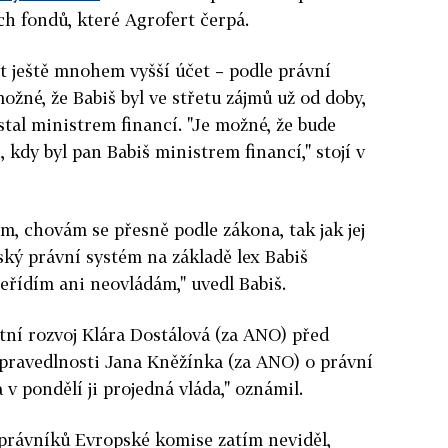
ch fondů, které Agrofert čerpá.
t ještě mnohem vyšší účet – podle právní
ožné, že Babiš byl ve střetu zájmů už od doby,
stal ministrem financí. "Je možné, že bude
, kdy byl pan Babiš ministrem financí," stojí v
m, chovám se přesně podle zákona, tak jak jej
ský právní systém na základě lex Babiš
eřídím ani neovládám," uvedl Babiš.
tní rozvoj Klára Dostálová (za ANO) před
pravedlnosti Jana Kněžínka (za ANO) o právní
 v pondělí ji projedná vláda," oznámil.
 právníků Evropské komise zatím neviděl,