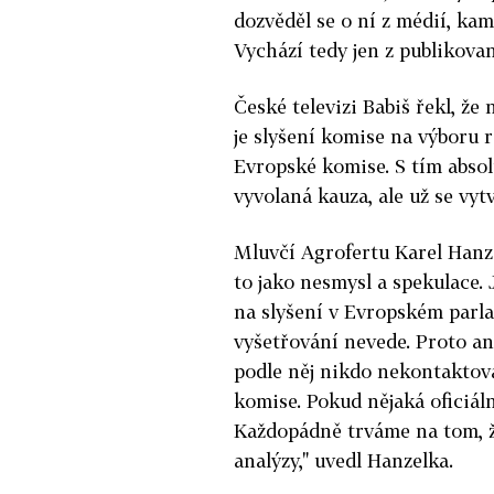
dozvěděl se o ní z médií, kam
Vychází tedy jen z publikova
České televizi Babiš řekl, že
je slyšení komise na výboru r
Evropské komise. S tím abso
vyvolaná kauza, ale už se vyt
Mluvčí Agrofertu Karel Hanze
to jako nesmysl a spekulace.
na slyšení v Evropském parl
vyšetřování nevede. Proto an
podle něj nikdo nekontaktova
komise. Pokud nějaká oficiáln
Každopádně trváme na tom, že 
analýzy," uvedl Hanzelka.