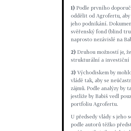
1)
Podle prvního doporučen
oddělit od Agrofertu, ab
jeho podnikání. Dokument
svěřenský fond (blind tru
naprosto nezávislé na Bab
2)
Druhou možností je, že
strukturální a investiční
3)
Východiskem by mohlo 
vládě tak, aby se neúčast
zájmů. Podle analýzy by t
jestliže by Babiš vedl po
portfoliu Agrofertu.
U předsedy vlády s jeho 
podle autorů těžko předst