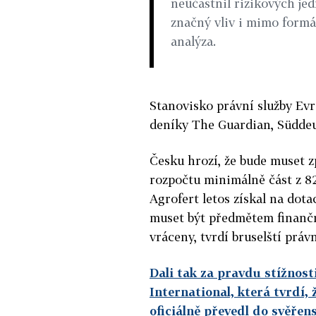
neúčastnil rizikových jed
značný vliv i mimo formá
analýza.
Stanovisko právní služby Evr
deníky The Guardian, Südde
Česku hrozí, že bude muset z
rozpočtu minimálně část z 82
Agrofert letos získal na dot
muset být předmětem finančn
vráceny, tvrdí bruselští právn
Dali tak za pravdu stížnos
International, která tvrdí, 
oficiálně převedl do svěřen