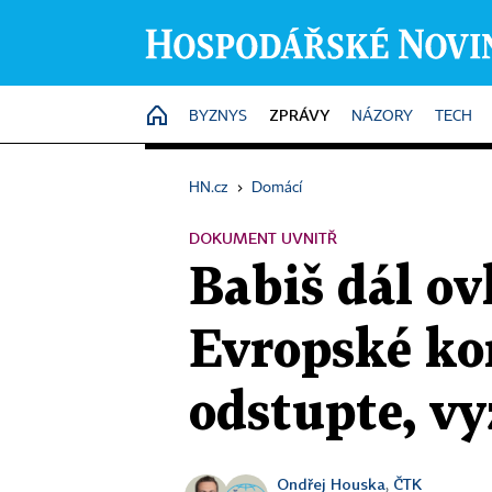
ZPRÁVY
HOME
BYZNYS
NÁZORY
TECH
HN.cz
›
Domácí
DOKUMENT UVNITŘ
Babiš dál ov
Evropské kom
odstupte, vy
Ondřej Houska
ČTK
,