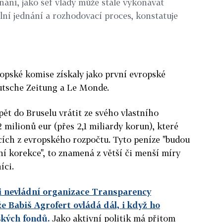
nání, jako šéf vlády může stále vykonávat
lní jednání a rozhodovací proces, konstatuje
opské komise získaly jako první evropské
utsche Zeitung a Le Monde.
pět do Bruselu vrátit ze svého vlastního
 milionů eur (přes 2,1 miliardy korun), které
acích z evropského rozpočtu. Tyto peníze "budou
í korekce", to znamená z větší či menší míry
íci.
ti nevládní organizace Transparency
že Babiš Agrofert ovládá dál, i když ho
ských fondů.
Jako aktivní politik má přitom