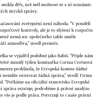
 unikla dřív, než měl možnost se s ní seznámit.
ných úryvků zprávy.
 načasování zveřejnění není náhoda. "V pondělí
ozpočtové kontroly, ale je to slyšení k rozpočtu
lutně nemá nic společného tahle uměle
váří atmosféra," uvedl premiér.
lka se vyjádřil podobně jako Babiš. "Přijde nám
 Ještě minulý týden komisařka Corina Cretuová
amentu prohlásila, že Evropská komise žádné
i nemůže existovat žádná zpráva," uvedl. Firmu
l. "Počkáme na oficiální stanovisko Evropské
í zpráva existuje, podrobíme ji právní analýze.
vše je podle práva. Potvrzují to i naše právní