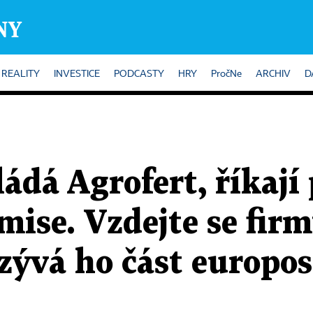
REALITY
INVESTICE
PODCASTY
HRY
PročNe
ARCHIV
D
ládá Agrofert, říkají
ise. Vzdejte se firm
zývá ho část europo