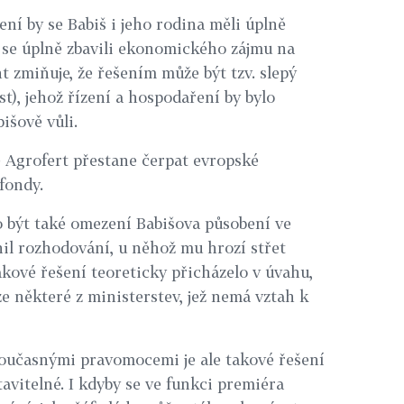
í by se Babiš i jeho rodina měli úplně
y se úplně zbavili ekonomického zájmu na
 zmiňuje, že řešením může být tzv. slepý
st), jehož řízení a hospodaření by bylo
išově vůli.
 Agrofert přestane čerpat evropské
 fondy.
být také omezení Babišova působení ve
nil rozhodování, u něhož mu hrozí střet
akové řešení teoreticky přicházelo v úvahu,
uze některé z ministerstev, jež nemá vztah k
současnými pravomocemi je ale takové řešení
avitelné. I kdyby se ve funkci premiéra