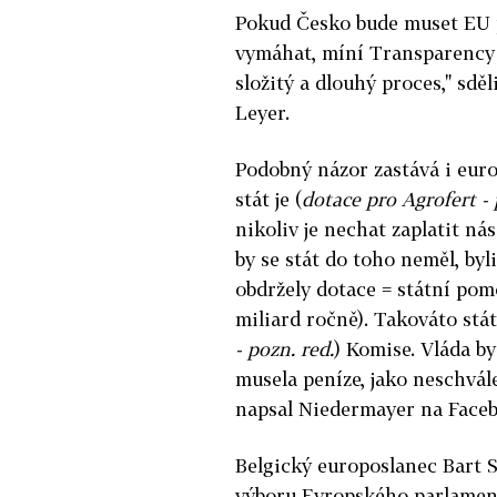
Pokud Česko bude muset EU p
vymáhat, míní Transparency I
složitý a dlouhý proces," sdě
Leyer.
Podobný názor zastává i eur
stát je (
dotace pro Agrofert - 
nikoliv je nechat zaplatit ná
by se stát do toho neměl, by
obdržely dotace = státní pom
miliard ročně). Takováto stá
- pozn. red.
) Komise. Vláda b
musela peníze, jako neschvál
napsal Niedermayer na Face
Belgický europoslanec Bart S
výboru Evropského parlamentu