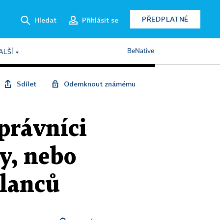
PŘEDPLATNÉ
Hledat
Přihlásit se
BeNative
ALŠÍ
Sdílet
Odemknout známému
 právníci
y, nebo
slanců