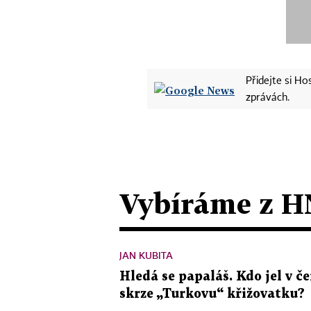
Přidejte si H
zprávách.
Vybíráme z H
JAN KUBITA
Hledá se papaláš. Kdo jel v
skrze „Turkovu“ křižovatku?