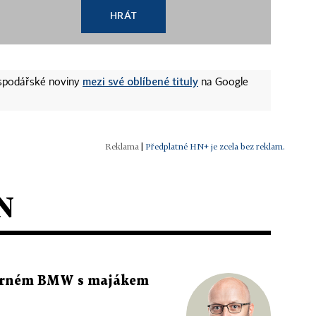
HRÁT
mezi své oblíbené tituly
ospodářské noviny
na Google
|
Předplatné HN+ je zcela bez reklam.
N
 černém BMW s majákem