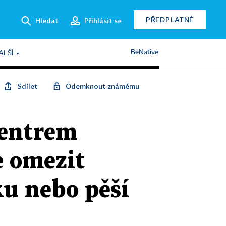
PŘEDPLATNÉ
Hledat
Přihlásit se
BeNative
ALŠÍ
Sdílet
Odemknout známému
centrem
e omezit
ku nebo pěší