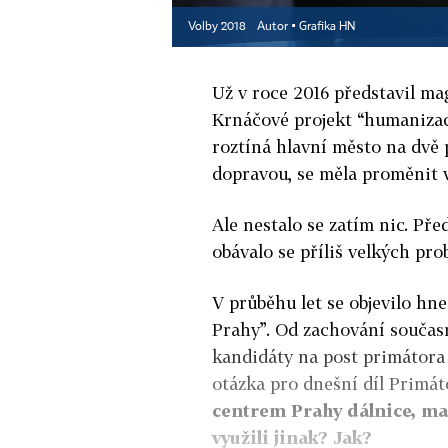
Volby 2018
Autor ▪
Grafika HN
Už v roce 2016 představil m
Krnáčové projekt “humanizace
roztíná hlavní město na dvě 
dopravou, se měla proměnit 
Ale nestalo se zatím nic. Pře
obávalo se příliš velkých pr
V průběhu let se objevilo hne
Prahy”. Od zachování součas
kandidáty na post primátora 
otázka pro dnešní díl Primá
centrem Prahy dálnice, ma
využili jinak? Jak?