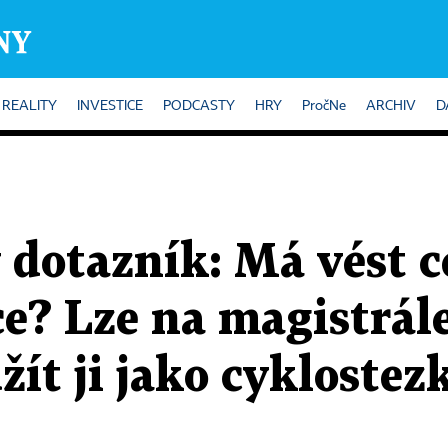
REALITY
INVESTICE
PODCASTY
HRY
PročNe
ARCHIV
D
 dotazník: Má vést 
e? Lze na magistrál
žít ji jako cyklostez