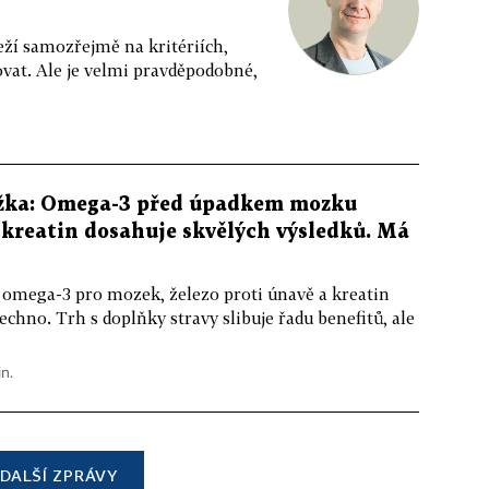
eží samozřejmě na kritériích,
vat. Ale je velmi pravděpodobné,
žka: Omega-3 před úpadkem mozku
kreatin dosahuje skvělých výsledků. Má
 omega-3 pro mozek, železo proti únavě a kreatin
echno. Trh s doplňky stravy slibuje řadu benefitů, ale
in.
DALŠÍ ZPRÁVY