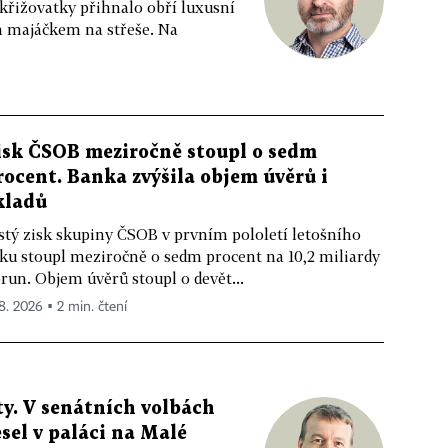
 křižovatky přihnalo obří luxusní
m majáčkem na střeše. Na
isk ČSOB meziročně stoupl o sedm
rocent. Banka zvýšila objem úvěrů i
kladů
stý zisk skupiny ČSOB v prvním pololetí letošního
ku stoupl meziročně o sedm procent na 10,2 miliardy
run. Objem úvěrů stoupl o devět...
 8. 2026 ▪ 2 min. čtení
y. V senátních volbách
sel v paláci na Malé