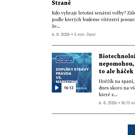
Straně
Kdo vyhraje letošní senátní volby? Zál
podle kterých budeme vítězství posuzo
že...
6. 8. 2026 ▪ 5 min. čtení
Biotechnolo
nepomohou, 
to ale háček
Hořčík na spaní,
16:13
dnes skoro na vš
které z...
6. 8. 2026 ▪ 16:13 m