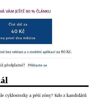
VÁ VÁM JEŠTĚ 80 % ČLÁNKU
Číst dál za
40 Kč
na první dva měsíce
za 80 Kč.
tné bez reklam a s mobilní aplikací
iž předplatné?
Přihlaste se
dál
le cyklostezky a pěší zóny? Kdo z kandidátů