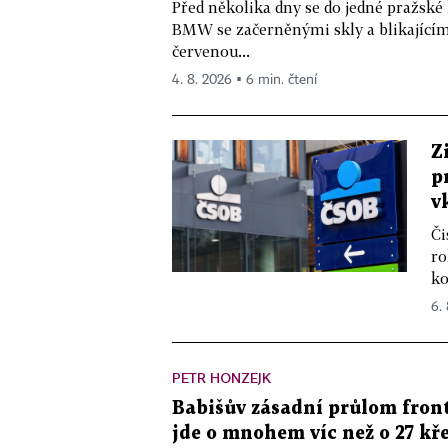
Před několika dny se do jedné pražské
BMW se začerněnými skly a blikající
červenou...
4. 8. 2026 ▪ 6 min. čtení
Z
p
v
Či
ro
ko
6.
PETR HONZEJK
Babišův zásadní průlom front
jde o mnohem víc než o 27 kře