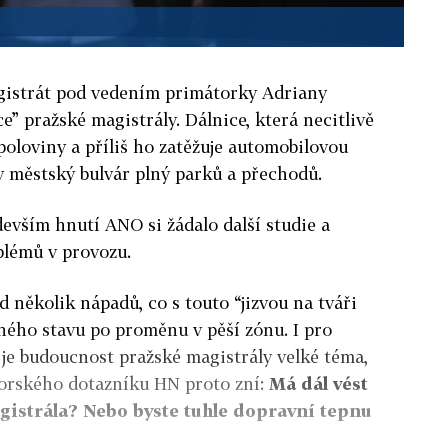
agistrát pod vedením primátorky Adriany
” pražské magistrály. Dálnice, která necitlivě
poloviny a příliš ho zatěžuje automobilovou
v městský bulvár plný parků a přechodů.
devším hnutí ANO si žádalo další studie a
oblémů v provozu.
d několik nápadů, co s touto “jizvou na tváři
ného stavu po proměnu v pěší zónu. I pro
je budoucnost pražské magistrály velké téma,
torského dotazníku HN proto zní:
Má dál vést
gistrála? Nebo byste tuhle dopravní tepnu