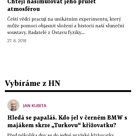
Chtějí nasimulovat jeho průlet
atmosférou
Čeští vědci pracují na unikátním experimentu, který
může pomoci objasnit složení a historii naší sluneční
soustavy. Badatelé z Ústavu fyziky...
27. 8. 2018
Vybíráme z HN
JAN KUBITA
Hledá se papaláš. Kdo jel v černém BMW s
majákem skrze „Turkovu“ křižovatku?
Před několika dny se do jedné pražské křižovatky