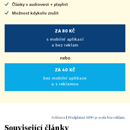
Články v audioverzi + playlist
Možnost kdykoliv zrušit
ZA 80 KČ
s mobilní aplikací
a bez reklam
nebo
ZA 40 KČ
bez mobilní aplikace
a s reklamou
|
Předplatné HN+ je zcela bez reklam.
Související články