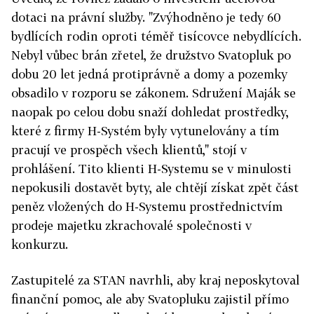
dotaci na právní služby. "Zvýhodněno je tedy 60
bydlících rodin oproti téměř tisícovce nebydlících.
Nebyl vůbec brán zřetel, že družstvo Svatopluk po
dobu 20 let jedná protiprávně a domy a pozemky
obsadilo v rozporu se zákonem. Sdružení Maják se
naopak po celou dobu snaží dohledat prostředky,
které z firmy H-Systém byly vytunelovány a tím
pracují ve prospěch všech klientů," stojí v
prohlášení. Tito klienti H-Systemu se v minulosti
nepokusili dostavět byty, ale chtějí získat zpět část
peněz vložených do H-Systemu prostřednictvím
prodeje majetku zkrachovalé společnosti v
konkurzu.
Zastupitelé za STAN navrhli, aby kraj neposkytoval
finanční pomoc, ale aby Svatopluku zajistil přímo