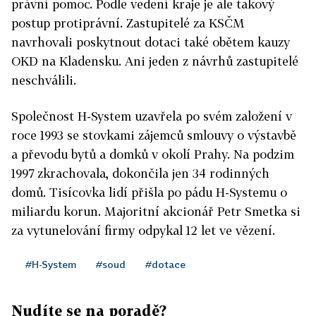
právní pomoc. Podle vedení kraje je ale takový
postup protiprávní. Zastupitelé za KSČM
navrhovali poskytnout dotaci také obětem kauzy
OKD na Kladensku. Ani jeden z návrhů zastupitelé
neschválili.
Společnost H-System uzavřela po svém založení v
roce 1993 se stovkami zájemců smlouvy o výstavbě
a převodu bytů a domků v okolí Prahy. Na podzim
1997 zkrachovala, dokončila jen 34 rodinných
domů. Tisícovka lidí přišla po pádu H-Systemu o
miliardu korun. Majoritní akcionář Petr Smetka si
za vytunelování firmy odpykal 12 let ve vězení.
#H-System
#soud
#dotace
Nudíte se na poradě?