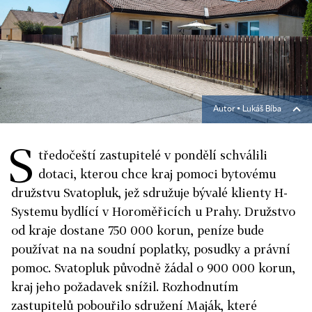
Autor ▪
Lukáš Bíba
S
tředočeští zastupitelé v pondělí schválili
dotaci, kterou chce kraj pomoci bytovému
družstvu Svatopluk, jež sdružuje bývalé klienty H-
Systemu bydlící v Horoměřicích u Prahy. Družstvo
od kraje dostane 750 000 korun, peníze bude
používat na na soudní poplatky, posudky a právní
pomoc. Svatopluk původně žádal o 900 000 korun,
kraj jeho požadavek snížil. Rozhodnutím
zastupitelů pobouřilo sdružení Maják, které