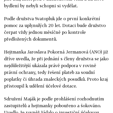
bydlení by nebyli schopni si vydělat.
Podle družstva Svatopluk jde o první konkrétní
pomoc za uplynulých 20 let. Dotaci bude družstvo
čerpat vždy jednou měsíčně po kontrole
předložených dokumentů.
Hejtmanka Jaroslava Pokorná Jermanová (ANO) již
dříve uvedla, že při jednání s členy družstva se jako
nejdůležitější ukázala právě podpora v rovině
právní ochrany, tedy řešení plateb za soudní
poplatky či úhrada znaleckých posudků. Proto kraj
přistoupil k udělení účelové dotace.
Sdružení Maják je podle prohlášení rozhodnutím
zastupitelů a hejtmanky pobouřeno a šokováno.
Uvedlo, že rovněž žádalo o investiční účelovou