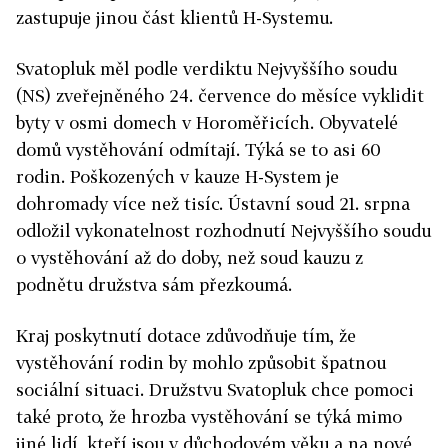
zastupuje jinou část klientů H-Systemu.
Svatopluk měl podle verdiktu Nejvyššího soudu
(NS) zveřejněného 24. července do měsíce vyklidit
byty v osmi domech v Horoměřicích. Obyvatelé
domů vystěhování odmítají. Týká se to asi 60
rodin. Poškozených v kauze H-System je
dohromady více než tisíc. Ústavní soud 21. srpna
odložil vykonatelnost rozhodnutí Nejvyššího soudu
o vystěhování až do doby, než soud kauzu z
podnětu družstva sám přezkoumá.
Kraj poskytnutí dotace zdůvodňuje tím, že
vystěhování rodin by mohlo způsobit špatnou
sociální situaci. Družstvu Svatopluk chce pomoci
také proto, že hrozba vystěhování se týká mimo
jiné lidí, kteří jsou v důchodovém věku a na nové