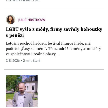
7. 8. 2026 ▪ 4 min. čtení
JULIE HRSTKOVÁ
LGBT vyšlo z módy, firmy zavřely kohoutky
s penězi
Letošní pochod hrdosti, festival Prague Pride, má
podtitul „Časy se mění“. Téma odráží změny atmosféry
ve společnosti i reálné obavy...
7. 8. 2026 ▪ 2 min. čtení