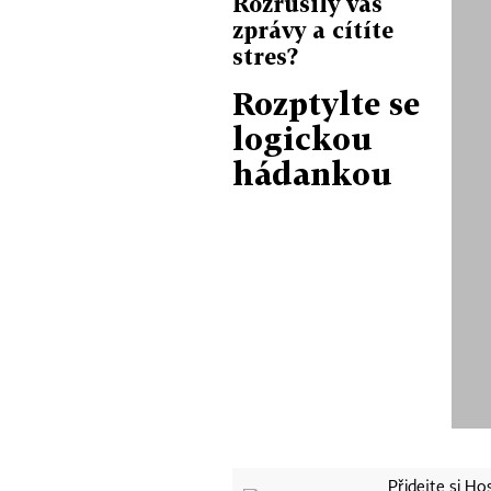
Rozrušily vás
zprávy a cítíte
stres?
Rozptylte se
logickou
hádankou
Přidejte si H