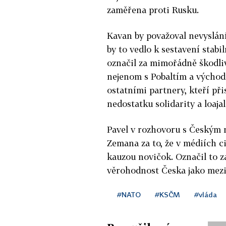
zaměřena proti Rusku.
Kavan by považoval nevyslání
by to vedlo k sestavení stabi
označil za mimořádně škodli
nejenom s Pobaltím a východn
ostatními partnery, kteří při
nedostatku solidarity a loajali
Pavel v rozhovoru s Českým 
Zemana za to, že v médiích ci
kauzou novičok. Označil to z
věrohodnost Česka jako mez
#NATO
#KSČM
#vláda