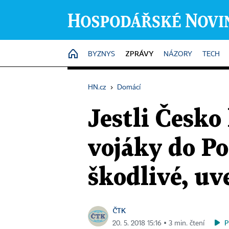
ZPRÁVY
HOME
BYZNYS
NÁZORY
TECH
HN.cz
›
Domácí
Jestli Česk
vojáky do P
škodlivé, uv
ČTK
P
20. 5. 2018 15:16 ▪ 3 min. čtení