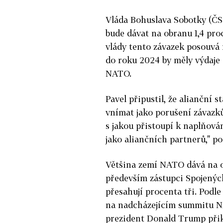
Vláda Bohuslava Sobotky (ČSS
bude dávat na obranu 1,4 pr
vlády tento závazek posouvá 
do roku 2024 by měly výdaje 
NATO.
Pavel připustil, že alianční 
vnímat jako porušení závazků.
s jakou přistoupí k naplňová
jako aliančních partnerů," po
Většina zemí NATO dává na o
především zástupci Spojených
přesahují procenta tři. Podle
na nadcházejícím summitu NA
prezident Donald Trump přikl