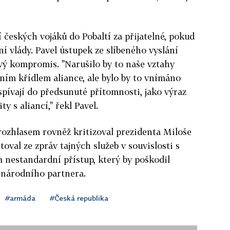
 českých vojáků do Pobaltí za přijatelné, pokud
lní vlády. Pavel ústupek ze slíbeného vyslání
vý kompromis. "Narušilo by to naše vztahy
ím křídlem aliance, ale bylo by to vnímáno
spívají do předsunuté přítomnosti, jako výraz
ty s aliancí," řekl Pavel.
rozhlasem rovněž kritizoval prezidenta Miloše
toval ze zpráv tajných služeb v souvislosti s
a nestandardní přístup, který by poškodil
inárodního partnera.
#armáda
#Česká republika