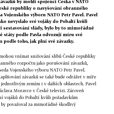
závazků by mohli spojenci Česka v NATO
eské republiky o navyšování obranného
da Vojenského výboru NATO Petr Pavel. Pavel
ko nevyslalo své vojáky do Pobaltí kvůli
 sestavování vlády, bylo by to mimořádně
é státy podle Pavla odvozují míru své
 podle toho, jak plní své závazky.
 mohou vnímat snižování slibů České republiky
ranného rozpočtu jako porušování závazků,
seda Vojenského výboru NATO Petr Pavel.
aplňování závazků se také bude odrážet v míře
 jednotlivým zemím i v dalších oblastech. Pavel
Václava Moravce v České televizi. Zároveň
ní vojáků do Pobaltí kvůli požadavkům
y by považoval za mimořádně škodlivý