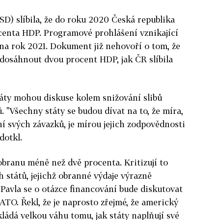
D) slíbila, že do roku 2020 Česká republika
ocenta HDP. Programové prohlášení vznikající
na rok 2021. Dokument již nehovoří o tom, že
dosáhnout dvou procent HDP, jak ČR slíbila
státy mohou diskuse kolem snižování slibů
 "Všechny státy se budou dívat na to, že míra,
ní svých závazků, je mírou jejich zodpovědnosti
dotkl.
branu méně než dvě procenta. Kritizují to
 států, jejichž obranné výdaje výrazně
 Pavla se o otázce financování bude diskutovat
TO. Řekl, že je naprosto zřejmé, že americký
ádá velkou váhu tomu, jak státy naplňují své