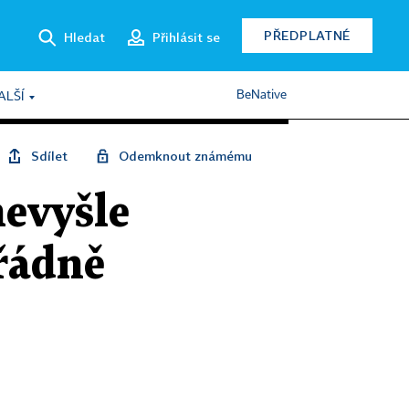
PŘEDPLATNÉ
Hledat
Přihlásit se
BeNative
ALŠÍ
Sdílet
Odemknout známému
nevyšle
řádně