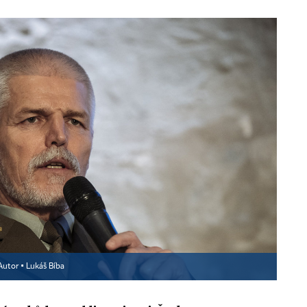
Autor ▪
Lukáš Bíba