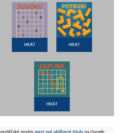
HRÁT
HRÁT
HRÁT
mezi své oblíbené tituly
ospodářské noviny
na Google