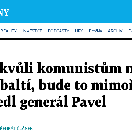
REALITY
INVESTICE
PODCASTY
HRY
PročNe
ARCHIV
D
o kvůli komunistům 
obaltí, bude to mimo
edl generál Pavel
ŘEHRÁT ČLÁNEK