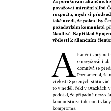
Za porušování aliančních 
považovat mírnění slibů Č
rozpočtu, myslí si předse
také uvedl, že pokud by Čes
požadavkům komunistů při
škodlivé. Například Spojen
vřelosti k aliančním členům
A
lianční spojenci
o navyšování ob
domnívá se před
Poznamenal, že n
vřelosti Spojených států vůči
to v neděli řekl v Otázkách 
podotkl, že případné nevyslá
komunistů za toleranci vlád
kompromis.