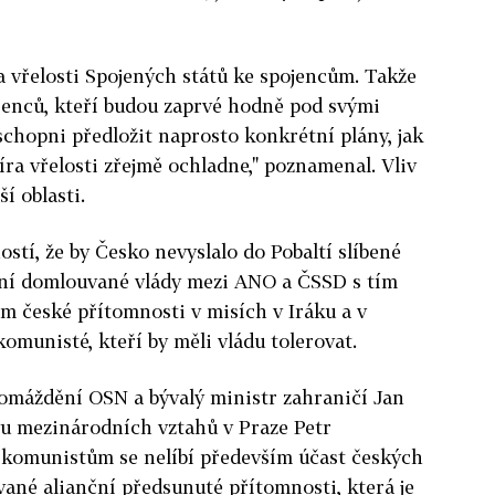
a vřelosti Spojených států ke spojencům. Takže
ojenců, kteří budou zaprvé hodně pod svými
schopni předložit naprosto konkrétní plány, jak
ra vřelosti zřejmě ochladne," poznamenal. Vliv
ší oblasti.
stí, že by Česko nevyslalo do Pobaltí slíbené
ení domlouvané vlády mezi ANO a ČSSD s tím
ím české přítomnosti v misích v Iráku a v
komunisté, kteří by měli vládu tolerovat.
omáždění OSN a bývalý ministr zahraničí Jan
vu mezinárodních vztahů v Praze Petr
e komunistům se nelíbí především účast českých
zvané alianční předsunuté přítomnosti, která je