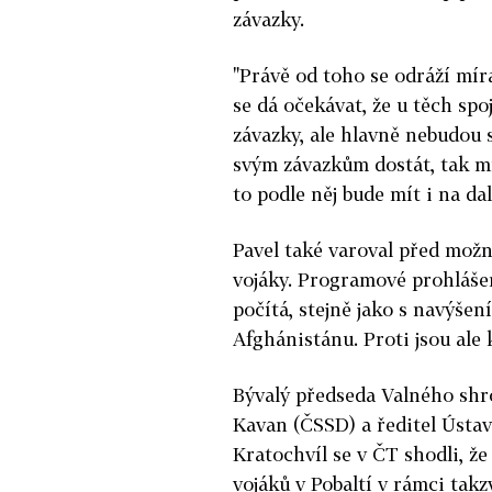
závazky.
"Právě od toho se odráží mír
se dá očekávat, že u těch sp
závazky, ale hlavně nebudou 
svým závazkům dostát, tak mí
to podle něj bude mít i na dal
Pavel také varoval před možno
vojáky. Programové prohláš
počítá, stejně jako s navýšen
Afghánistánu. Proti jsou ale 
Bývalý předseda Valného shr
Kavan (ČSSD) a ředitel Ústa
Kratochvíl se v ČT shodli, ž
vojáků v Pobaltí v rámci tak