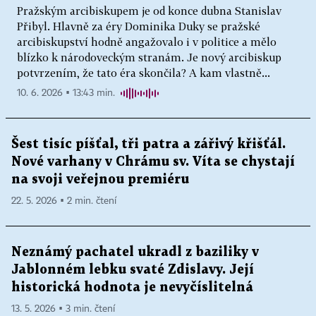
Pražským arcibiskupem je od konce dubna Stanislav
Přibyl. Hlavně za éry Dominika Duky se pražské
arcibiskupství hodně angažovalo i v politice a mělo
blízko k národoveckým stranám. Je nový arcibiskup
potvrzením, že tato éra skončila? A kam vlastně...
10. 6. 2026 ▪ 13:43 min.
Šest tisíc píšťal, tři patra a zářivý křišťál.
Nové varhany v Chrámu sv. Víta se chystají
na svoji veřejnou premiéru
22. 5. 2026 ▪ 2 min. čtení
Neznámý pachatel ukradl z baziliky v
Jablonném lebku svaté Zdislavy. Její
historická hodnota je nevyčíslitelná
13. 5. 2026 ▪ 3 min. čtení