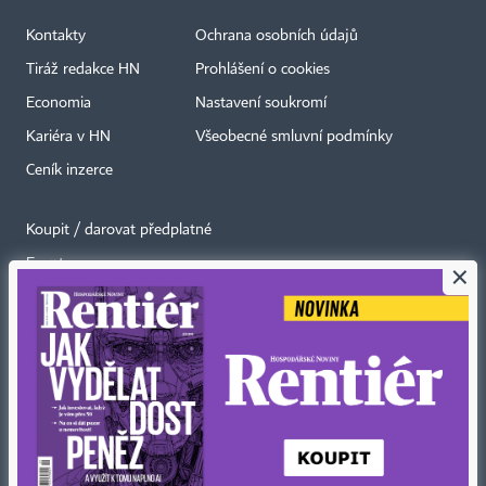
Kontakty
Ochrana osobních údajů
Tiráž redakce HN
Prohlášení o cookies
Economia
Nastavení soukromí
Kariéra v HN
Všeobecné smluvní podmínky
Ceník inzerce
Koupit / darovat předplatné
Eventy
×
Newslettery
RSS kanály
Autorská práva vykonává vydavatel. Bez písemného svolení vydavatele je
zakázáno jakékoli užití částí nebo celku díla, zejména rozmnožování a šíření
jakýmkoli způsobem, mechanickým nebo elektronickým, v českém nebo
jiném jazyce. Bez souhlasu vydavatele je zakázáno též rozmnožování