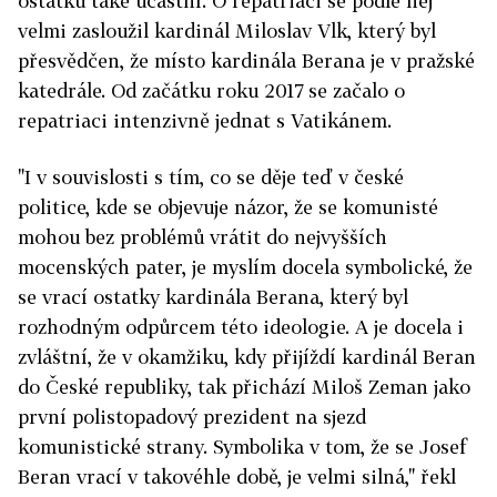
ostatků také účastní. O repatriaci se podle něj
velmi zasloužil kardinál Miloslav Vlk, který byl
přesvědčen, že místo kardinála Berana je v pražské
katedrále. Od začátku roku 2017 se začalo o
repatriaci intenzivně jednat s Vatikánem.
"I v souvislosti s tím, co se děje teď v české
politice, kde se objevuje názor, že se komunisté
mohou bez problémů vrátit do nejvyšších
mocenských pater, je myslím docela symbolické, že
se vrací ostatky kardinála Berana, který byl
rozhodným odpůrcem této ideologie. A je docela i
zvláštní, že v okamžiku, kdy přijíždí kardinál Beran
do České republiky, tak přichází Miloš Zeman jako
první polistopadový prezident na sjezd
komunistické strany. Symbolika v tom, že se Josef
Beran vrací v takovéhle době, je velmi silná," řekl