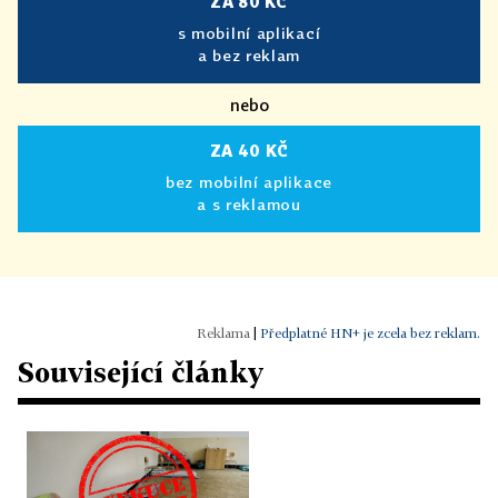
ZA 80 KČ
s mobilní aplikací
a bez reklam
nebo
ZA 40 KČ
bez mobilní aplikace
a s reklamou
|
Předplatné HN+ je zcela bez reklam.
Související články