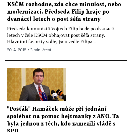
KSČM rozhodne, zda chce minulost, nebo
modernizaci. Předseda Filip hraje po
dvanácti letech o post šéfa strany
Předseda komunistů Vojtěch Filip bude po dvanácti
letech v čele KSČM obhajovat post šéfa strany.
Hlavními favority volby jsou vedle Filipa...
20. 4. 2018 ▪ 3 min. čtení
"Pošťák" Hamáček může při jednání
spoléhat na pomoc hejtmanky z ANO. Ta
byla jednou z těch, kdo zamezili vládě s
SPD