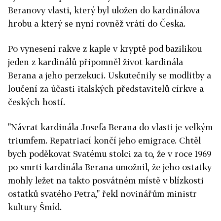
Beranovy vlasti, který byl uložen do kardinálova
hrobu a který se nyní rovněž vrátí do Česka.
Po vynesení rakve z kaple v kryptě pod bazilikou
jeden z kardinálů připomněl život kardinála
Berana a jeho perzekuci. Uskutečnily se modlitby a
loučení za účasti italských představitelů církve a
českých hostí.
"Návrat kardinála Josefa Berana do vlasti je velkým
triumfem. Repatriací končí jeho emigrace. Chtěl
bych poděkovat Svatému stolci za to, že v roce 1969
po smrti kardinála Berana umožnil, že jeho ostatky
mohly ležet na takto posvátném místě v blízkosti
ostatků svatého Petra," řekl novinářům ministr
kultury Šmíd.