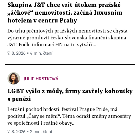
Skupina J&T chce vzít útokem pražské
„áčkové“ nemovitosti, začíná luxusním
hotelem v centru Prahy
Do trhu prémiových pražských nemovitostí se chystá
výrazně promluvit česko-slovenská finanční skupina
J&T. Podle informací HN na to vytváří...
7. 8. 2026 ▪ 4 min. čtení
JULIE HRSTKOVÁ
LGBT vyšlo z módy, firmy zavřely kohoutky
s penězi
Letošní pochod hrdosti, festival Prague Pride, má
podtitul „Časy se mění“. Téma odráží změny atmosféry
ve společnosti i reálné obavy...
7. 8. 2026 ▪ 2 min. čtení