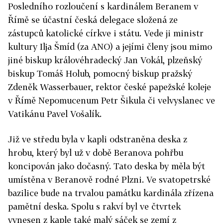
Posledního rozloučení s kardinálem Beranem v
Římě se účastní česká delegace složená ze
zástupců katolické církve i státu. Vede ji ministr
kultury Ilja Šmíd (za ANO) a jejími členy jsou mimo
jiné biskup královéhradecký Jan Vokál, plzeňský
biskup Tomáš Holub, pomocný biskup pražský
Zdeněk Wasserbauer, rektor české papežské koleje
v Římě Nepomucenum Petr Šikula či velvyslanec ve
Vatikánu Pavel Vošalík.
Již ve středu byla v kapli odstraněna deska z
hrobu, který byl už v době Beranova pohřbu
koncipován jako dočasný. Tato deska by měla být
umístěna v Beranově rodné Plzni. Ve svatopetrské
bazilice bude na trvalou památku kardinála zřízena
pamětní deska. Spolu s rakví byl ve čtvrtek
vynesen z kaple také malý sáček se zemí z