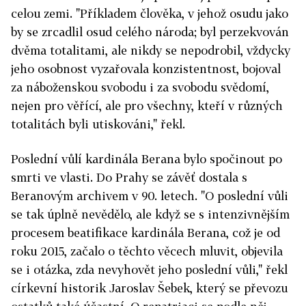
celou zemi. "Příkladem člověka, v jehož osudu jako
by se zrcadlil osud celého národa; byl perzekvován
dvěma totalitami, ale nikdy se nepodrobil, vždycky
jeho osobnost vyzařovala konzistentnost, bojoval
za náboženskou svobodu i za svobodu svědomí,
nejen pro věřící, ale pro všechny, kteří v různých
totalitách byli utiskováni," řekl.
Poslední vůlí kardinála Berana bylo spočinout po
smrti ve vlasti. Do Prahy se závěť dostala s
Beranovým archivem v 90. letech. "O poslední vůli
se tak úplně nevědělo, ale když se s intenzivnějším
procesem beatifikace kardinála Berana, což je od
roku 2015, začalo o těchto věcech mluvit, objevila
se i otázka, zda nevyhovět jeho poslední vůli," řekl
církevní historik Jaroslav Šebek, který se převozu