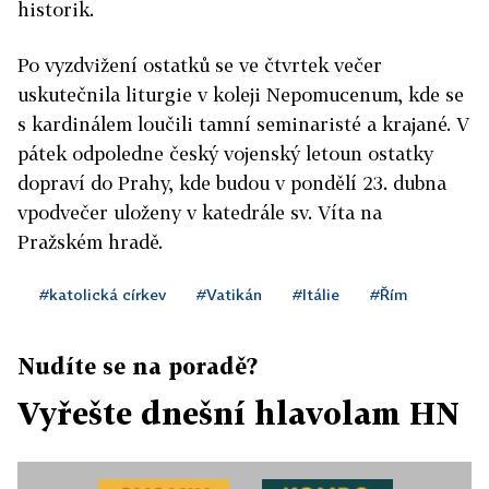
historik.
Po vyzdvižení ostatků se ve čtvrtek večer
uskutečnila liturgie v koleji Nepomucenum, kde se
s kardinálem loučili tamní seminaristé a krajané. V
pátek odpoledne český vojenský letoun ostatky
dopraví do Prahy, kde budou v pondělí 23. dubna
vpodvečer uloženy v katedrále sv. Víta na
Pražském hradě.
#katolická církev
#Vatikán
#Itálie
#Řím
Nudíte se na poradě?
Vyřešte dnešní hlavolam HN