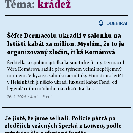
Téma:
krádež
ODEBÍRAT
Šéfce Dermacolu ukradli v salonku na
letišti kabát za milion. Myslím, že to je
organizovaný zločin, říká Komárová
Ředitelka a spolumajitelka kosmetické firmy Dermacol
Věra Komárová zažila před týdnem velmi nepříjemný
moment. V byznys salonku aerolinky Finnair na letišti
v Helsinkách jí někdo ukradl luxusní kabát Fendi od
legendárního módního návrháře Karla...
26. 1. 2026 ▪ 4 min. čtení
Je jisté, že jsme selhali. Policie pátrá po
zlodějích vzácných šperků z Louvru, podle