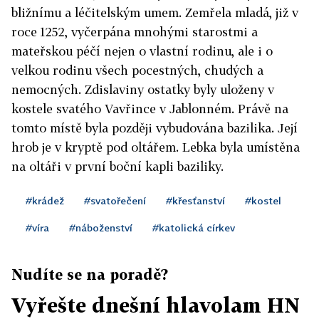
bližnímu a léčitelským umem. Zemřela mladá, již v
roce 1252, vyčerpána mnohými starostmi a
mateřskou péčí nejen o vlastní rodinu, ale i o
velkou rodinu všech pocestných, chudých a
nemocných. Zdislaviny ostatky byly uloženy v
kostele svatého Vavřince v Jablonném. Právě na
tomto místě byla později vybudována bazilika. Její
hrob je v kryptě pod oltářem. Lebka byla umístěna
na oltáři v první boční kapli baziliky.
#krádež
#svatořečení
#křesťanství
#kostel
#víra
#náboženství
#katolická církev
Nudíte se na poradě?
Vyřešte dnešní hlavolam HN