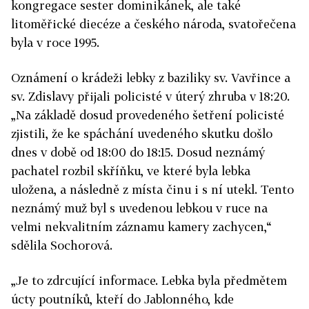
kongregace sester dominikánek, ale také
litoměřické diecéze a českého národa, svatořečena
byla v roce 1995.
Oznámení o krádeži lebky z baziliky sv. Vavřince a
sv. Zdislavy přijali policisté v úterý zhruba v 18:20.
„Na základě dosud provedeného šetření policisté
zjistili, že ke spáchání uvedeného skutku došlo
dnes v době od 18:00 do 18:15. Dosud neznámý
pachatel rozbil skříňku, ve které byla lebka
uložena, a následně z místa činu i s ní utekl. Tento
neznámý muž byl s uvedenou lebkou v ruce na
velmi nekvalitním záznamu kamery zachycen,“
sdělila Sochorová.
„Je to zdrcující informace. Lebka byla předmětem
úcty poutníků, kteří do Jablonného, kde