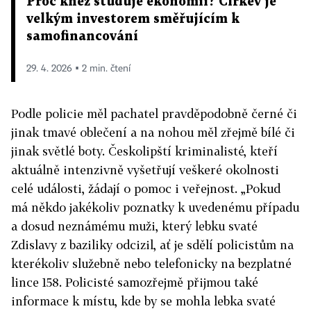
Proč kněz studuje ekonomii? Církev je
velkým investorem směřujícím k
samofinancování
29. 4. 2026 ▪ 2 min. čtení
Podle policie měl pachatel pravděpodobně černé či
jinak tmavé oblečení a na nohou měl zřejmě bílé či
jinak světlé boty. Českolipští kriminalisté, kteří
aktuálně intenzivně vyšetřují veškeré okolnosti
celé události, žádají o pomoc i veřejnost. „Pokud
má někdo jakékoliv poznatky k uvedenému případu
a dosud neznámému muži, který lebku svaté
Zdislavy z baziliky odcizil, ať je sdělí policistům na
kterékoliv služebně nebo telefonicky na bezplatné
lince 158. Policisté samozřejmě přijmou také
informace k místu, kde by se mohla lebka svaté