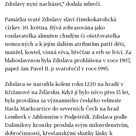
Zdislavy nyní nacházet,“ dodala mluvčí.
Památku svaté Zdislavy slaví římskokatolická
církev 30. května. Bývá zobrazována jako
rozdavatelka almužen chudým či ošetřovatelka
nemocných a k jejím dalším atributům patří děti,
manžel, kostel, vinná réva, břečťan a erb se lvicí. Za
blahoslavenou byla Zdislava prohlášena v roce 1907,
papež Jan Pavel II. ji svatořečil v roce 1995.
Zdislava se narodila kolem roku 1220 na hradě v
Křižanově na Žďársku. Když jí bylo něco přes 15 let,
byla provdána za významného českého velmože
Havla Markvartice do severních Čech na hrad
Lemberk v Jablonném v Podještědí. Zdislava podle
Dalimilovy kroniky proslula svým milosrdenstvím,
dobročinností, křesťanskými skutky lásky k