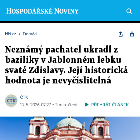
HN.cz
›
Domácí
Neznámý pachatel ukradl z
baziliky v Jablonném lebku
svaté Zdislavy. Její historická
hodnota je nevyčíslitelná
ČTK
PŘEHRÁT ČLÁNEK
13. 5. 2026 07:27 ▪ 3 min. čtení