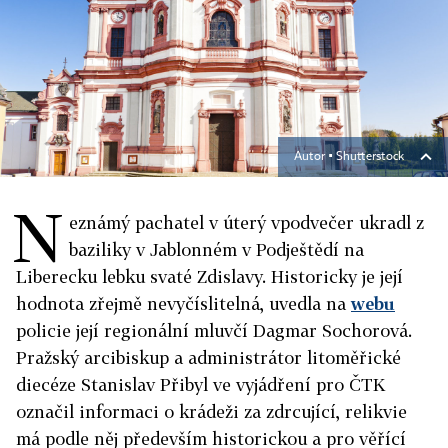
Autor ▪
Shutterstock
N
eznámý pachatel v úterý vpodvečer ukradl z
baziliky v Jablonném v Podještědí na
Liberecku lebku svaté Zdislavy. Historicky je její
hodnota zřejmě nevyčíslitelná, uvedla na
webu
policie její regionální mluvčí Dagmar Sochorová.
Pražský arcibiskup a administrátor litoměřické
diecéze Stanislav Přibyl ve vyjádření pro ČTK
označil informaci o krádeži za zdrcující, relikvie
má podle něj především historickou a pro věřící