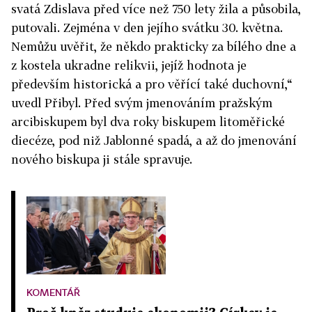
svatá Zdislava před více než 750 lety žila a působila,
putovali. Zejména v den jejího svátku 30. května.
Nemůžu uvěřit, že někdo prakticky za bílého dne a
z kostela ukradne relikvii, jejíž hodnota je
především historická a pro věřící také duchovní,“
uvedl Přibyl. Před svým jmenováním pražským
arcibiskupem byl dva roky biskupem litoměřické
diecéze, pod niž Jablonné spadá, a až do jmenování
nového biskupa ji stále spravuje.
KOMENTÁŘ