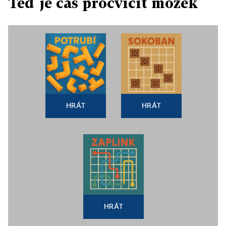
Teď je čas procvičit mozek
HRÁT
HRÁT
HRÁT