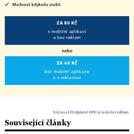
Možnost kdykoliv zrušit
ZA 80 KČ
s mobilní aplikací
a bez reklam
nebo
ZA 40 KČ
bez mobilní aplikace
a s reklamou
|
Předplatné HN+ je zcela bez reklam.
Související články