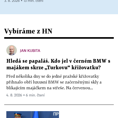
3. 8. 2026 ▪ 13 min. čtení
Vybíráme z HN
JAN KUBITA
Hledá se papaláš. Kdo jel v černém BMW s
majákem skrze „Turkovu“ křižovatku?
Před několika dny se do jedné pražské křižovatky
přihnalo obří luxusní BMW se začerněnými skly a
blikajícím majáčkem na střeše. Na červenou...
4. 8. 2026 ▪ 6 min. čtení