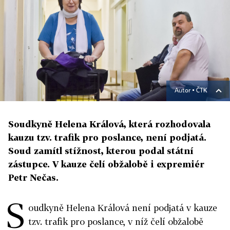
Autor ▪
ČTK
Soudkyně Helena Králová, která rozhodovala
kauzu tzv. trafik pro poslance, není podjatá.
Soud zamítl stížnost, kterou podal státní
zástupce. V kauze čelí obžalobě i expremiér
Petr Nečas.
S
oudkyně Helena Králová není podjatá v kauze
tzv. trafik pro poslance, v níž čelí obžalobě