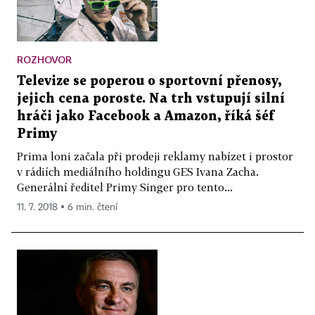
ROZHOVOR
Televize se poperou o sportovní přenosy,
jejich cena poroste. Na trh vstupují silní
hráči jako Facebook a Amazon, říká šéf
Primy
Prima loni začala při prodeji reklamy nabízet i prostor
v rádiích mediálního holdingu GES Ivana Zacha.
Generální ředitel Primy Singer pro tento...
11. 7. 2018 ▪ 6 min. čtení