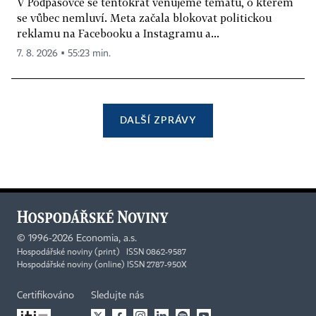
V Podpásovce se tentokrát věnujeme tématu, o kterém
se vůbec nemluví. Meta začala blokovat politickou
reklamu na Facebooku a Instagramu a...
7. 8. 2026 ▪ 55:23 min.
DALŠÍ ZPRÁVY
©
1996-2026
Economia, a.s.
Hospodářské noviny (print) ISSN 0862-9587
Hospodářské noviny (online) ISSN 2787-950X
Certifikováno
Sledujte nás