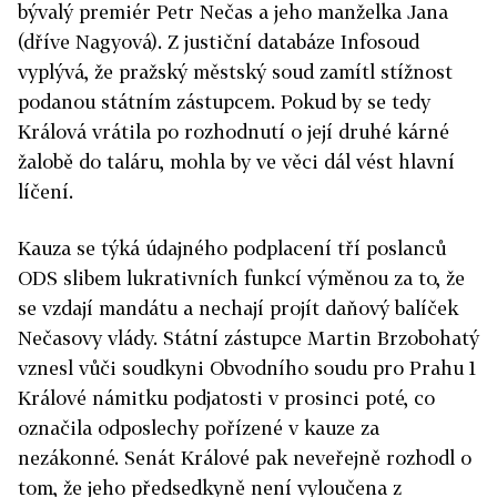
bývalý premiér Petr Nečas a jeho manželka Jana
(dříve Nagyová). Z justiční databáze Infosoud
vyplývá, že pražský městský soud zamítl stížnost
podanou státním zástupcem. Pokud by se tedy
Králová vrátila po rozhodnutí o její druhé kárné
žalobě do taláru, mohla by ve věci dál vést hlavní
líčení.
Kauza se týká údajného podplacení tří poslanců
ODS slibem lukrativních funkcí výměnou za to, že
se vzdají mandátu a nechají projít daňový balíček
Nečasovy vlády. Státní zástupce Martin Brzobohatý
vznesl vůči soudkyni Obvodního soudu pro Prahu 1
Králové námitku podjatosti v prosinci poté, co
označila odposlechy pořízené v kauze za
nezákonné. Senát Králové pak neveřejně rozhodl o
tom, že jeho předsedkyně není vyloučena z