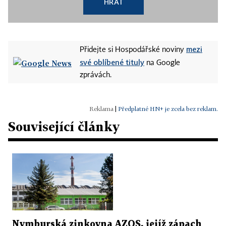
HRÁT
mezi
Přidejte si Hospodářské noviny
své oblíbené tituly
na Google
zprávách.
|
Předplatné HN+ je zcela bez reklam.
Související články
Nymburská zinkovna AZOS, jejíž zápach