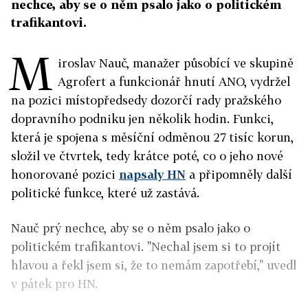
nechce, aby se o něm psalo jako o politickém
trafikantovi.
M
iroslav Nauč, manažer působící ve skupině
Agrofert a funkcionář hnutí ANO, vydržel
na pozici místopředsedy dozorčí rady pražského
dopravního podniku jen několik hodin. Funkci,
která je spojena s měsíční odměnou 27 tisíc korun,
složil ve čtvrtek, tedy krátce poté, co o jeho nové
honorované pozici
napsaly HN
a připomněly další
politické funkce, které už zastává.
Nauč prý nechce, aby se o něm psalo jako o
politickém trafikantovi. "Nechal jsem si to projít
hlavou a řekl jsem si, že to nemám zapotřebí," uvedl
v pátek pro HN.