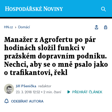
HN.cz
›
Domácí
Manažer z Agrofertu po pár
hodinách složil funkci v
pražském dopravním podniku.
Nechci, aby se o mně psalo jako
o trafikantovi, řekl
Jiří Pšenička
redaktor
PŘEHRÁT ČLÁNEK
23. 3. 2018 12:52 ▪ 2 min. čtení
ODEBÍRAT AUTORA