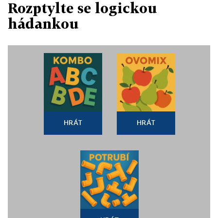
Rozptylte se logickou
hádankou
HRÁT
HRÁT