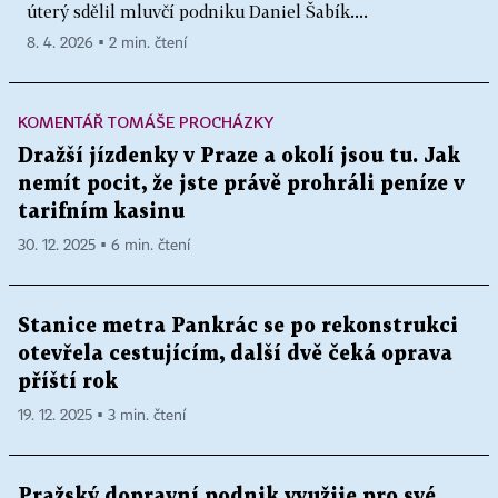
úterý sdělil mluvčí podniku Daniel Šabík....
8. 4. 2026 ▪ 2 min. čtení
KOMENTÁŘ TOMÁŠE PROCHÁZKY
Dražší jízdenky v Praze a okolí jsou tu. Jak
nemít pocit, že jste právě prohráli peníze v
tarifním kasinu
30. 12. 2025 ▪ 6 min. čtení
Stanice metra Pankrác se po rekonstrukci
otevřela cestujícím, další dvě čeká oprava
příští rok
19. 12. 2025 ▪ 3 min. čtení
Pražský dopravní podnik využije pro své