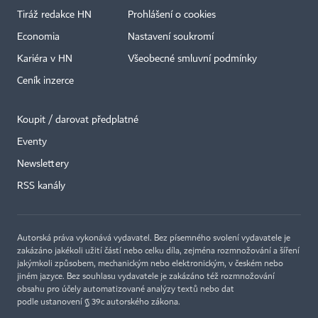
Tiráž redakce HN
Prohlášení o cookies
Economia
Nastavení soukromí
Kariéra v HN
Všeobecné smluvní podmínky
Ceník inzerce
Koupit / darovat předplatné
Eventy
×
Newslettery
RSS kanály
Autorská práva vykonává vydavatel. Bez písemného svolení vydavatele je
zakázáno jakékoli užití částí nebo celku díla, zejména rozmnožování a šíření
jakýmkoli způsobem, mechanickým nebo elektronickým, v českém nebo
jiném jazyce. Bez souhlasu vydavatele je zakázáno též rozmnožování
obsahu pro účely automatizované analýzy textů nebo dat
podle ustanovení § 39c autorského zákona.