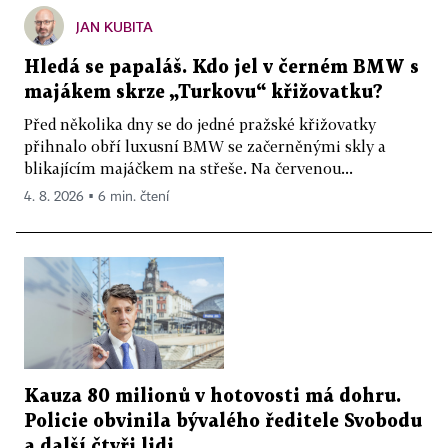
JAN KUBITA
Hledá se papaláš. Kdo jel v černém BMW s
majákem skrze „Turkovu“ křižovatku?
Před několika dny se do jedné pražské křižovatky
přihnalo obří luxusní BMW se začerněnými skly a
blikajícím majáčkem na střeše. Na červenou...
4. 8. 2026 ▪ 6 min. čtení
Kauza 80 milionů v hotovosti má dohru.
Policie obvinila bývalého ředitele Svobodu
a další čtyři lidi