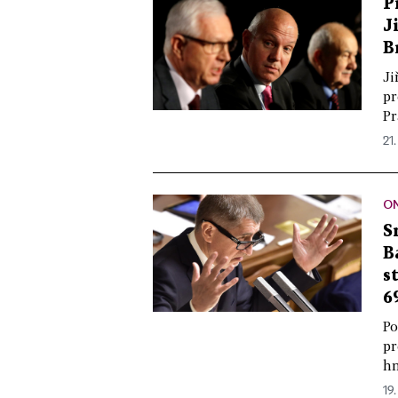
P
J
B
Ji
pr
Pr
21.
ON
S
B
s
6
Po
pr
hn
19.