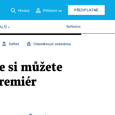
PŘEDPLATNÉ
Hledat
Přihlásit se
BeNative
ALŠÍ
Sdílet
Odemknout známému
de si můžete
premiér