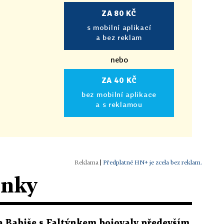
ZA 80 KČ
s mobilní aplikací
a bez reklam
nebo
ZA 40 KČ
bez mobilní aplikace
a s reklamou
|
Předplatné HN+ je zcela bez reklam.
ánky
a Babiše s Faltýnkem bojovaly především