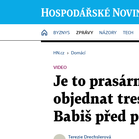
ZPRÁVY
HOME
BYZNYS
NÁZORY
TECH
HN.cz
›
Domácí
VIDEO
Je to prasár
objednat tre
Babiš před p
Terezie Drechslerová