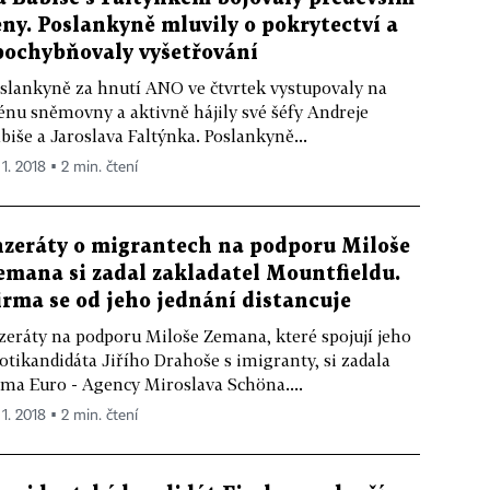
eny. Poslankyně mluvily o pokrytectví a
pochybňovaly vyšetřování
slankyně za hnutí ANO ve čtvrtek vystupovaly na
énu sněmovny a aktivně hájily své šéfy Andreje
biše a Jaroslava Faltýnka. Poslankyně...
 1. 2018 ▪ 2 min. čtení
nzeráty o migrantech na podporu Miloše
emana si zadal zakladatel Mountfieldu.
irma se od jeho jednání distancuje
zeráty na podporu Miloše Zemana, které spojují jeho
otikandidáta Jiřího Drahoše s imigranty, si zadala
rma Euro - Agency Miroslava Schöna....
 1. 2018 ▪ 2 min. čtení