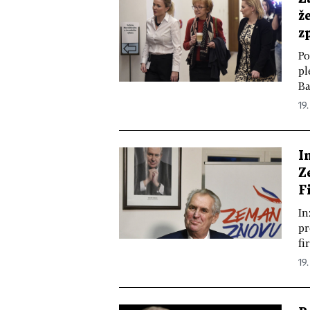
ž
z
Po
pl
Ba
19.
I
Z
F
In
pr
fi
19.