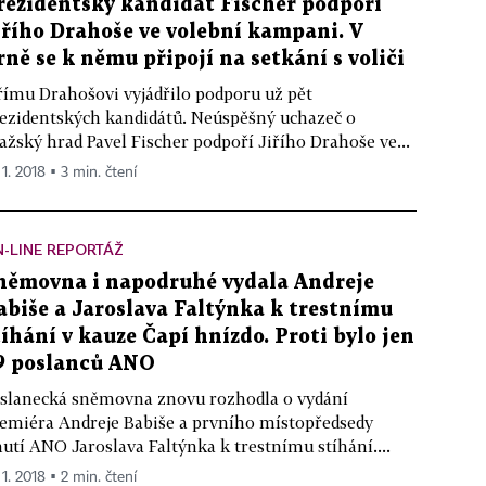
rezidentský kandidát Fischer podpoří
iřího Drahoše ve volební kampani. V
rně se k němu připojí na setkání s voliči
římu Drahošovi vyjádřilo podporu už pět
ezidentských kandidátů. Neúspěšný uchazeč o
ažský hrad Pavel Fischer podpoří Jiřího Drahoše ve...
 1. 2018 ▪ 3 min. čtení
-LINE REPORTÁŽ
němovna i napodruhé vydala Andreje
abiše a Jaroslava Faltýnka k trestnímu
tíhání v kauze Čapí hnízdo. Proti bylo jen
9 poslanců ANO
slanecká sněmovna znovu rozhodla o vydání
emiéra Andreje Babiše a prvního místopředsedy
utí ANO Jaroslava Faltýnka k trestnímu stíhání....
 1. 2018 ▪ 2 min. čtení