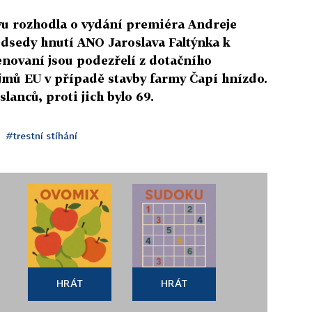
u rozhodla o vydání premiéra Andreje
dsedy hnutí ANO Jaroslava Faltýnka k
enovaní jsou podezřelí z dotačního
mů EU v případě stavby farmy Čapí hnízdo.
slanců, proti jich bylo 69.
#trestní stíhání
HRÁT
HRÁT