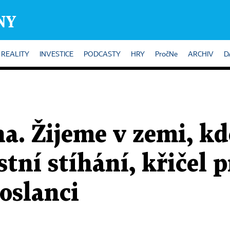
REALITY
INVESTICE
PODCASTY
HRY
PročNe
ARCHIV
D
na. Žijeme v zemi, k
stní stíhání, křičel 
oslanci