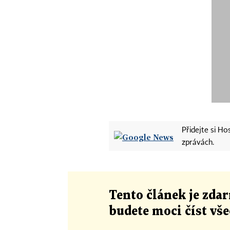
Přidejte si H
zprávách.
Tento článek
je
zdar
budete moci číst vš