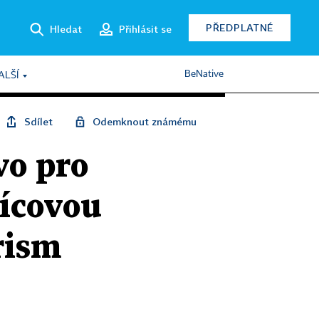
PŘEDPLATNÉ
Hledat
Přihlásit se
BeNative
ALŠÍ
Sdílet
Odemknout známému
vo pro
sícovou
rism