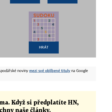
HRÁT
mezi své oblíbené tituly
ospodářské noviny
na Google
ma. Když si předplatíte HN,
echny naše články
.