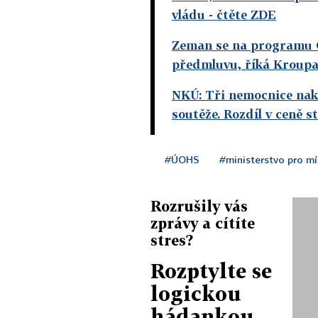
vládu
- čtěte ZDE
Zeman se na programu O
předmluvu, říká Kroup
NKÚ: Tři nemocnice nako
soutěže. Rozdíl v ceně s
#ÚOHS
#ministerstvo pro mí
Rozrušily vás
zprávy a cítíte
stres?
Rozptylte se
logickou
hádankou