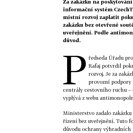
Za zakázku na poskytování
informační systém CzechT
místní rozvoj zaplatit pok
zakázku bez otevřené sout
uveřejnění. Podle antimon
důvod.
P
ředseda Úřadu pr
Rafaj potvrdil po
rozvoj. Je za zaká
provozní podpory 
centrály cestovního ruchu –
vyplývá z webu antimonopoln
Ministerstvo zadalo zakázku
řízení bez uveřejnění. Tuto f
důvodu ochrany výhradních p