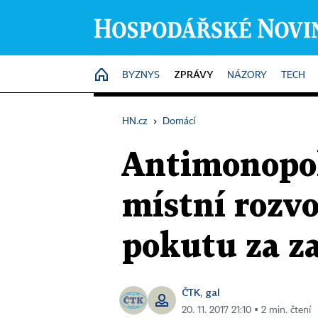
ZPRÁVY
HOME
BYZNYS
NÁZORY
TECH
HN.cz
›
Domácí
Antimonopol
místní rozvo
pokutu za z
ČTK
gal
,
20. 11. 2017 21:10 ▪ 2 min. čtení