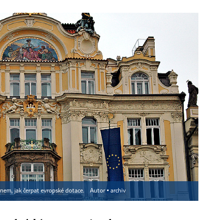
ánem, jak čerpat evropské dotace.
Autor ▪
archiv