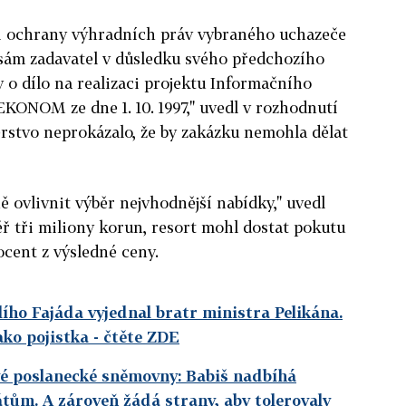
ti ochrany výhradních práv vybraného uchazeče
 sám zadavatel v důsledku svého předchozího
 o dílo na realizaci projektu Informačního
KONOM ze dne 1. 10. 1997," uvedl v rozhodnutí
terstvo neprokázalo, že by zakázku nemohla dělat
 ovlivnit výběr nejvhodnější nabídky," uvedl
ěř tři miliony korun, resort mohl dostat pokutu
cent z výsledné ceny.
ího Fajáda vyjednal bratr ministra Pelikána.
ako pojistka
- čtěte ZDE
vé poslanecké sněmovny: Babiš nadbíhá
ům. A zároveň žádá strany, aby tolerovaly