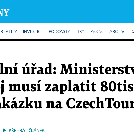
REALITY
INVESTICE
PODCASTY
HRY
PročNe
ARCHIV
D
ní úřad: Ministerst
j musí zaplatit 80ti
akázku na CzechTou
PŘEHRÁT ČLÁNEK