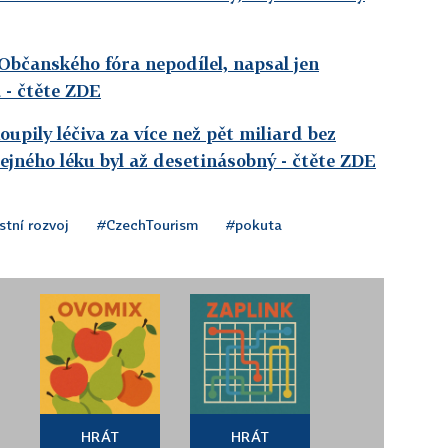
bčanského fóra nepodílel, napsal jen
a
- čtěte ZDE
upily léčiva za více než pět miliard bez
tejného léku byl až desetinásobný
- čtěte ZDE
stní rozvoj
#CzechTourism
#pokuta
HRÁT
HRÁT