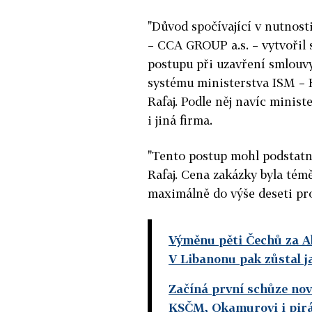
"Důvod spočívající v nutnos
– CCA GROUP a.s. – vytvořil
postupu při uzavření smlouvy
systému ministerstva ISM – E
Rafaj. Podle něj navíc minis
i jiná firma.
"Tento postup mohl podstatně
Rafaj. Cena zakázky byla tém
maximálně do výše deseti pro
Výměnu pěti Čechů za Al
V Libanonu pak zůstal j
Začíná první schůze no
KSČM, Okamurovi i pirát