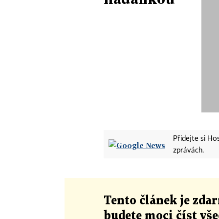
Přidejte si H
zprávách.
Tento článek
je
zdar
budete moci číst vš