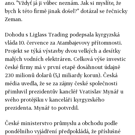
ano. "Vždyť já ji vůbec neznám. Jak si myslíte, že
bych k této firmě jinak došel?" dotázal se řečnicky
Zeman.
Dohodu s Liglass Trading podepsala kyrgyzská
vláda 10. července za Atambajevovy přítomnosti.
Projekt se týká výstavby dvou velkých a desítky
malých vodních elektráren. Celková výše investic
české firmy má v první etapě dosáhnout údajně
230 milionů dolarů (5,1 miliardy korun). Česká
média uvedla, že se za zájmy české společnosti
přimluvil prezidentův kancléř Vratislav Mynář u
svého protějšku v kanceláři kyrgyzského
prezidenta. Mynář to potvrdil.
České ministerstvo průmyslu a obchodu podle
pondělního vyjádření předpokládá, že příslušné