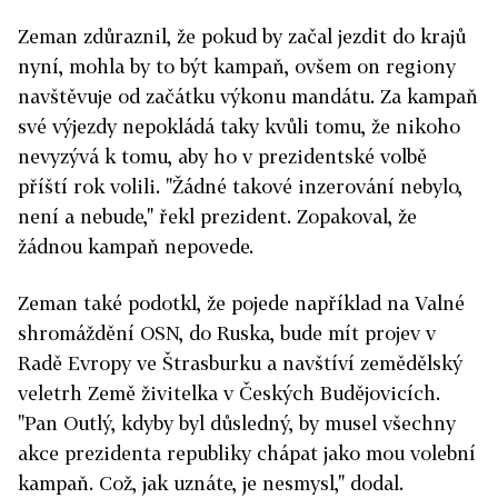
Zeman zdůraznil, že pokud by začal jezdit do krajů
nyní, mohla by to být kampaň, ovšem on regiony
navštěvuje od začátku výkonu mandátu. Za kampaň
své výjezdy nepokládá taky kvůli tomu, že nikoho
nevyzývá k tomu, aby ho v prezidentské volbě
příští rok volili. "Žádné takové inzerování nebylo,
není a nebude," řekl prezident. Zopakoval, že
žádnou kampaň nepovede.
Zeman také podotkl, že pojede například na Valné
shromáždění OSN, do Ruska, bude mít projev v
Radě Evropy ve Štrasburku a navštíví zemědělský
veletrh Země živitelka v Českých Budějovicích.
"Pan Outlý, kdyby byl důsledný, by musel všechny
akce prezidenta republiky chápat jako mou volební
kampaň. Což, jak uznáte, je nesmysl," dodal.