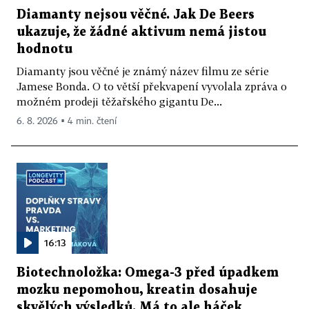
Diamanty nejsou věčné. Jak De Beers
ukazuje, že žádné aktivum nemá jistou
hodnotu
Diamanty jsou věčné je známý název filmu ze série
Jamese Bonda. O to větší překvapení vyvolala zpráva o
možném prodeji těžařského gigantu De...
6. 8. 2026 ▪ 4 min. čtení
16:13
Biotechnoložka: Omega-3 před úpadkem
mozku nepomohou, kreatin dosahuje
skvělých výsledků. Má to ale háček