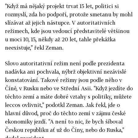
"Když má nějaký projekt trvat 15 let, politici si
rozmyslí, zda ho podpoří, protože smetanu by mohl
slízávat až jejich nástupce. V autoritativních
režimech, kde jsou vedoucí představitelé většinou
u moci 10, 15, někdy až 20 let, tahle překážka
neexistuje," řekl Zeman.
Slovo autoritativní režim není podle prezidenta
nadávka ani pochvala, nýbrž objektivní nezávislé
konstatování. Takové režimy jsou podle něho v
Číně, v Rusku nebo ve Střední Asii. "Když jezdíte do
těchto zemí a máte dobré vztahy s politiky, můžete
leccos ovlivnit," podotkl Zeman. Jak řekl, jde o
hlavní důvod, proč do těchto zemí v zájmu české
ekonomiky jezdí. "A není to nic, že bych šíboval
Českou republiku ať už do Číny, nebo do Ruska,"