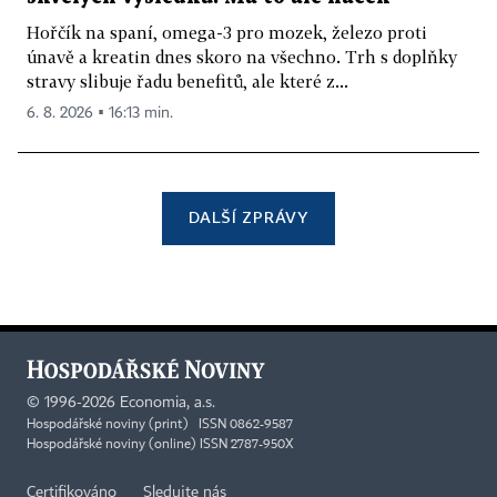
Hořčík na spaní, omega-3 pro mozek, železo proti
únavě a kreatin dnes skoro na všechno. Trh s doplňky
stravy slibuje řadu benefitů, ale které z...
6. 8. 2026 ▪ 16:13 min.
DALŠÍ ZPRÁVY
©
1996-2026
Economia, a.s.
Hospodářské noviny (print) ISSN 0862-9587
Hospodářské noviny (online) ISSN 2787-950X
Certifikováno
Sledujte nás