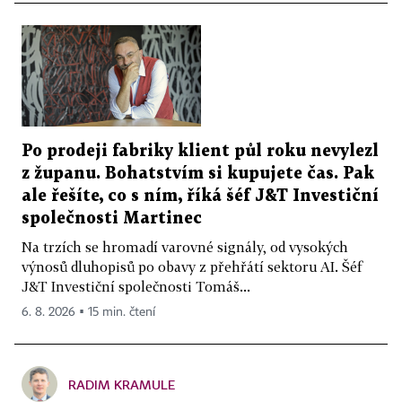
Po prodeji fabriky klient půl roku nevylezl
z županu. Bohatstvím si kupujete čas. Pak
ale řešíte, co s ním, říká šéf J&T Investiční
společnosti Martinec
Na trzích se hromadí varovné signály, od vysokých
výnosů dluhopisů po obavy z přehřátí sektoru AI. Šéf
J&T Investiční společnosti Tomáš...
6. 8. 2026 ▪ 15 min. čtení
RADIM KRAMULE