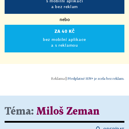
s mobilní aplikací
a bez reklam
nebo
ZA 40 KČ
bez mobilní aplikace
a s reklamou
|
Předplatné HN+ je zcela bez reklam.
Téma:
Miloš Zeman