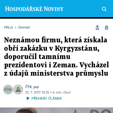
HN.cz
›
Domácí
Neznámou firmu, která získala
obří zakázku v Kyrgyzstánu,
doporučil tamnímu
prezidentovi i Zeman. Vycházel
z údajů ministerstva průmyslu
ČTK
prp
,
25. 7. 2017 10:35 ▪ 6 min. čtení
PŘEHRÁT ČLÁNEK