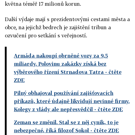
května téměř 17 milionů korun.
Další výdaje mají s prezidentovými cestami města a
obce, na jejichž bedrech je zajištění tribun a
ozvučení pro setkání s veřejností.
Armáda nakoupí obrněné vozy za 9,5
miliardy. Polovinu zakázky získá bez
výběrového řízení Strnadova Tatra
- čtěte
ZDE
Pilný obhajoval používání zajišťovacích
příkazů, které údajně likvidují nevinné firmy.
Kolegy z vlády ale nepřesvědčil
- čtěte ZDE
Zeman se změnil. Stal se z něj cynik, to je
nebezpečné, říká filozof Sokol
- čtěte ZDE