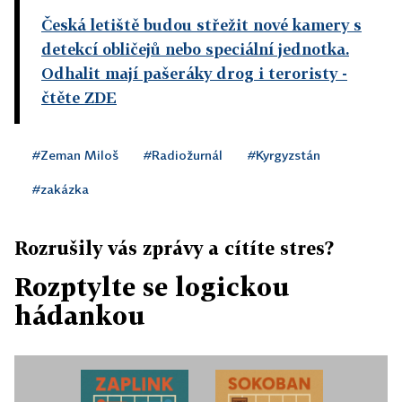
Česká letiště budou střežit nové kamery s
detekcí obličejů nebo speciální jednotka.
Odhalit mají pašeráky drog i teroristy
-
čtěte ZDE
#Zeman Miloš
#Radiožurnál
#Kyrgyzstán
#zakázka
Rozrušily vás zprávy a cítíte stres?
Rozptylte se logickou
hádankou