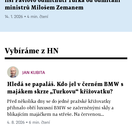
liší Pavlovo odmítnutí Turka od odmítání
ministrů Milošem Zemanem
14. 1. 2026 ▪ 4 min. čtení
Vybíráme z HN
JAN KUBITA
Hledá se papaláš. Kdo jel v černém BMW s
majákem skrze „Turkovu“ křižovatku?
Před několika dny se do jedné pražské křižovatky
přihnalo obří luxusní BMW se začerněnými skly a
blikajícím majáčkem na střeše. Na červenou...
4. 8. 2026 ▪ 6 min. čtení