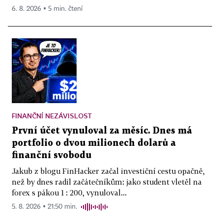
6. 8. 2026 ▪ 5 min. čtení
FINANČNÍ NEZÁVISLOST
První účet vynuloval za měsíc. Dnes má
portfolio o dvou milionech dolarů a
finanční svobodu
Jakub z blogu FinHacker začal investiční cestu opačně,
než by dnes radil začátečníkům: jako student vletěl na
forex s pákou 1 : 200, vynuloval...
5. 8. 2026 ▪ 21:50 min.