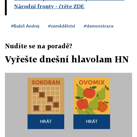
Národní fronty
- čtěte ZDE
#Babiš Andrej
#zemědělství
#demonstrace
Nudíte se na poradě?
Vyřešte dnešní hlavolam HN
HRÁT
HRÁT