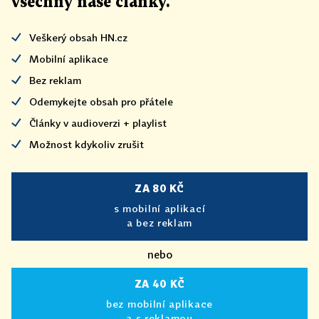
všechny naše články
.
Veškerý obsah HN.cz
Mobilní aplikace
Bez reklam
Odemykejte obsah pro přátele
Články v audioverzi + playlist
Možnost kdykoliv zrušit
ZA 80 KČ
s mobilní aplikací
a bez reklam
nebo
ZA 40 KČ
bez mobilní aplikace
a s reklamou