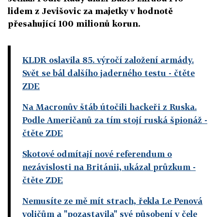
lidem z Jevišovic za majetky v hodnotě
přesahující 100 milionů korun.
KLDR oslavila 85. výročí založení armády.
Svět se bál dalšího jaderného testu
- čtěte
ZDE
Na Macronův štáb útočili hackeři z Ruska.
Podle Američanů za tím stojí ruská špionáž
-
čtěte ZDE
Skotové odmítají nové referendum o
nezávislosti na Británii, ukázal průzkum
-
čtěte ZDE
Nemusíte ze mě mít strach, řekla Le Penová
voličům a "pozastavila" své působení v čele