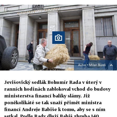
Autor ▪
Milan Bureš
Jevišovický sedlák Bohumír Rada v úterý v
ranních hodinách zablokoval vchod do budovy
ministerstva financí balíky slámy. Již
poněkolikáté se tak snaží přimět ministra
financí Andreje Babiše k tomu, aby se s ním
setkal. Podle Rady dluží Babiš zhruba 140