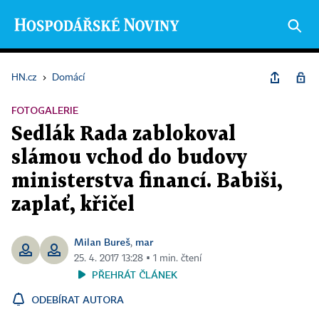
HN.cz
›
Domácí
FOTOGALERIE
Sedlák Rada zablokoval
slámou vchod do budovy
ministerstva financí. Babiši,
zaplať, křičel
Milan Bureš
mar
,
25. 4. 2017 13:28 ▪ 1 min. čtení
PŘEHRÁT ČLÁNEK
ODEBÍRAT AUTORA