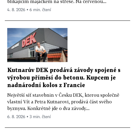
blikajícím majáčkem na střeše. Na červenou...
4. 8. 2026 ▪ 6 min. čtení
Kutnarův DEK prodává závody spojené s
výrobou příměsí do betonu. Kupcem je
nadnárodní kolos z Francie
Největší síť stavebnin v Česku DEK, kterou společně
vlastní Vít a Petra Kutnarovi, prodává část svého
byznysu. Konkrétně jde o dva závody...
6. 8. 2026 ▪ 3 min. čtení