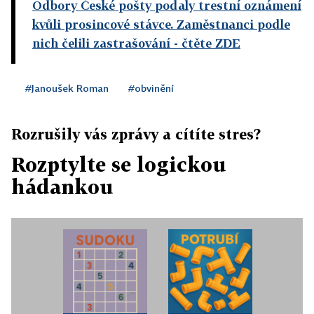
Odbory České pošty podaly trestní oznámení
kvůli prosincové stávce. Zaměstnanci podle
nich čelili zastrašování
- čtěte ZDE
#Janoušek Roman
#obvinění
Rozrušily vás zprávy a cítíte stres?
Rozptylte se logickou
hádankou