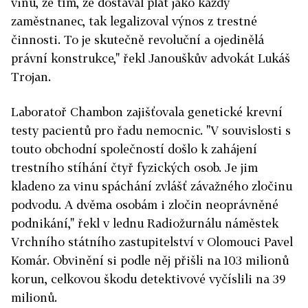
vinu, že tím, že dostával plat jako každý
zaměstnanec, tak legalizoval výnos z trestné
činnosti. To je skutečně revoluční a ojedinělá
právní konstrukce," řekl Janouškův advokát Lukáš
Trojan.
Laboratoř Chambon zajišťovala genetické krevní
testy pacientů pro řadu nemocnic. "V souvislosti s
touto obchodní společností došlo k zahájení
trestního stíhání čtyř fyzických osob. Je jim
kladeno za vinu spáchání zvlášť závažného zločinu
podvodu. A dvěma osobám i zločin neoprávněné
podnikání," řekl v lednu Radiožurnálu náměstek
Vrchního státního zastupitelství v Olomouci Pavel
Komár. Obvinění si podle něj přišli na 103 milionů
korun, celkovou škodu detektivové vyčíslili na 39
milionů.