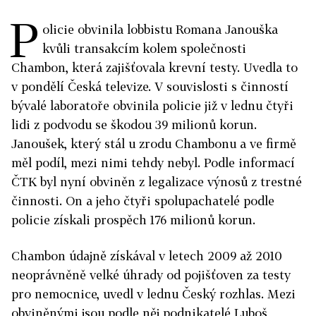
P
olicie obvinila lobbistu Romana Janouška
kvůli transakcím kolem společnosti
Chambon, která zajišťovala krevní testy. Uvedla to
v pondělí Česká televize. V souvislosti s činností
bývalé laboratoře obvinila policie již v lednu čtyři
lidi z podvodu se škodou 39 milionů korun.
Janoušek, který stál u zrodu Chambonu a ve firmě
měl podíl, mezi nimi tehdy nebyl. Podle informací
ČTK byl nyní obviněn z legalizace výnosů z trestné
činnosti. On a jeho čtyři spolupachatelé podle
policie získali prospěch 176 milionů korun.
Chambon údajně získával v letech 2009 až 2010
neoprávněně velké úhrady od pojišťoven za testy
pro nemocnice, uvedl v lednu Český rozhlas. Mezi
obviněnými jsou podle něj podnikatelé Luboš