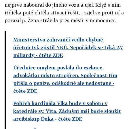
nejprve naboural do jiného vozu a ujel. Když s ním
řidička poté chtěla situaci řešit, rozjel se proti ní a
porazil ji. Žena strávila přes měsíc v nemocnici.
Ministerstvo zahraničí vedlo chybně
účetnictví, zjistil NKÚ. Nepořádek se týká 2,7
miliardy
- čtěte ZDE
Úřednice omylem poslala do exekuce
advokátku místo strojíren. Společnost tím
přišla o peníze, odškodné ale nedostane
-
čtěte ZDE
Pohřeb kardinála Vlka bude v sobotu v
katedrále sv. Víta. Zádušní mši bude sloužit
arcibiskup Duka
- čtěte ZDE