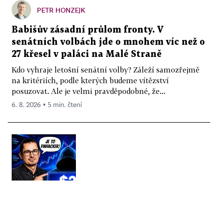
PETR HONZEJK
Babišův zásadní průlom fronty. V
senátních volbách jde o mnohem víc než o
27 křesel v paláci na Malé Straně
Kdo vyhraje letošní senátní volby? Záleží samozřejmě
na kritériích, podle kterých budeme vítězství
posuzovat. Ale je velmi pravděpodobné, že...
6. 8. 2026 ▪ 5 min. čtení
FINANČNÍ NEZÁVISLOST