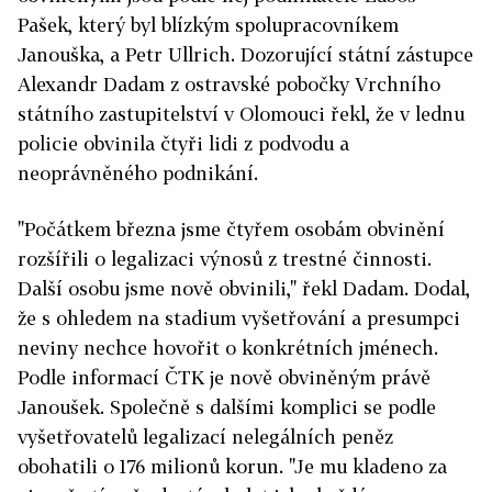
Pašek, který byl blízkým spolupracovníkem
Janouška, a Petr Ullrich. Dozorující státní zástupce
Alexandr Dadam z ostravské pobočky Vrchního
státního zastupitelství v Olomouci řekl, že v lednu
policie obvinila čtyři lidi z podvodu a
neoprávněného podnikání.
"Počátkem března jsme čtyřem osobám obvinění
rozšířili o legalizaci výnosů z trestné činnosti.
Další osobu jsme nově obvinili," řekl Dadam. Dodal,
že s ohledem na stadium vyšetřování a presumpci
neviny nechce hovořit o konkrétních jménech.
Podle informací ČTK je nově obviněným právě
Janoušek. Společně s dalšími komplici se podle
vyšetřovatelů legalizací nelegálních peněz
obohatili o 176 milionů korun. "Je mu kladeno za