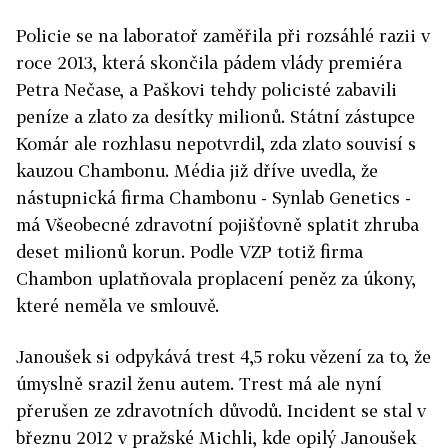
Policie se na laboratoř zaměřila při rozsáhlé razii v
roce 2013, která skončila pádem vlády premiéra
Petra Nečase, a Paškovi tehdy policisté zabavili
peníze a zlato za desítky milionů. Státní zástupce
Komár ale rozhlasu nepotvrdil, zda zlato souvisí s
kauzou Chambonu. Média již dříve uvedla, že
nástupnická firma Chambonu - Synlab Genetics -
má Všeobecné zdravotní pojišťovně splatit zhruba
deset milionů korun. Podle VZP totiž firma
Chambon uplatňovala proplacení peněz za úkony,
které neměla ve smlouvě.
Janoušek si odpykává trest 4,5 roku vězení za to, že
úmyslně srazil ženu autem. Trest má ale nyní
přerušen ze zdravotních důvodů. Incident se stal v
březnu 2012 v pražské Michli, kde opilý Janoušek