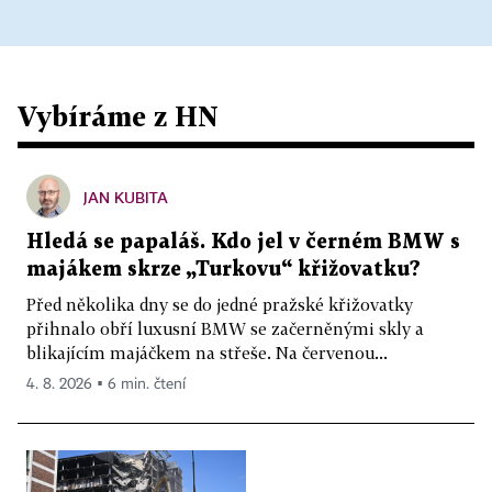
Vybíráme z HN
JAN KUBITA
Hledá se papaláš. Kdo jel v černém BMW s
majákem skrze „Turkovu“ křižovatku?
Před několika dny se do jedné pražské křižovatky
přihnalo obří luxusní BMW se začerněnými skly a
blikajícím majáčkem na střeše. Na červenou...
4. 8. 2026 ▪ 6 min. čtení