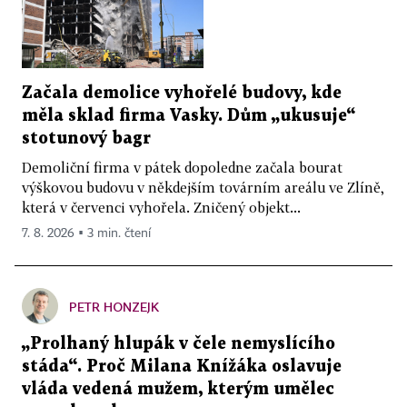
Začala demolice vyhořelé budovy, kde
měla sklad firma Vasky. Dům „ukusuje“
stotunový bagr
Demoliční firma v pátek dopoledne začala bourat
výškovou budovu v někdejším továrním areálu ve Zlíně,
která v červenci vyhořela. Zničený objekt...
7. 8. 2026 ▪ 3 min. čtení
PETR HONZEJK
„Prolhaný hlupák v čele nemyslícího
stáda“. Proč Milana Knížáka oslavuje
vláda vedená mužem, kterým umělec