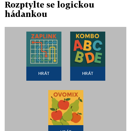
Rozptylte se logickou
hádankou
HRÁT
HRÁT