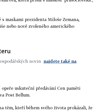
dé s maskami prezidenta Miloše Zemana,
biše nebo nově zvoleného amerického
teru
Hospodářských novin
najdete také na
tní opeře uskuteční předávání Cen paměti
va Post Bellum.
a těm, kteří během svého života prokázali, že