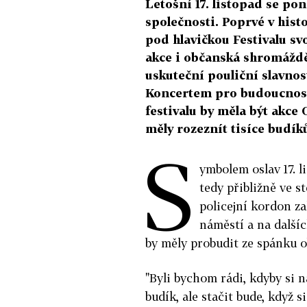
Letošní 17. listopad se p
společnosti. Poprvé v hist
pod hlavičkou Festivalu sv
akce i občanská shromáždě
uskuteční pouliční slavno
Koncertem pro budoucnost
festivalu by měla být akce
měly rozeznít tisíce budík
S
ymbolem oslav 17. l
tedy přibližně ve s
policejní kordon z
náměstí a na dalšíc
by měly probudit ze spánku 
"Byli bychom rádi, kdyby si n
budík, ale stačit bude, když 