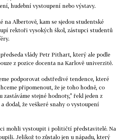
ení, hudební vystoupení nebo výstavy.
ké na Albertově, kam se sjedou studentské
oupí rektoři vysokých škol, zástupci studentů
éry.
předseda vlády Petr Pithart, který ale podle
ouze z pozice docenta na Karlově univerzitě.
ceme podporovat odstředivé tendence, které
chceme připomenout, že je toho hodně, co
u zastáváme stejné hodnoty," řekl jeden z
a dodal, že veškeré snahy o vystoupení
ci mohli vystoupit i političtí představitelé. Na
upili. Jelikož to zůstalo jen u nápadu, který