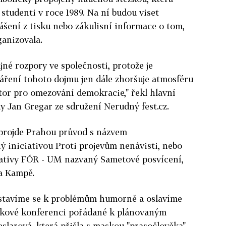
i studenti v roce 1989. Na ní budou viset
ášení z tisku nebo zákulisní informace o tom,
rganizovala.
né rozpory ve společnosti, protože je
váření tohoto dojmu jen dále zhoršuje atmosféru
stor pro omezování demokracie," řekl hlavní
y Jan Gregar ze sdružení Nerudný fest.cz.
projde Prahou průvod s názvem
 iniciativou Proti projevům nenávisti, nebo
iativy FÓR - UM nazvaný Sametové posvícení,
na Kampě.
ostavíme se k problémům humorně a oslavíme
tiskové konferenci pořádané k plánovaným
eslarová, která přišla s maskou "prasočlověka",