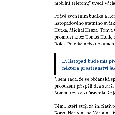
mobilní telefony," uvedl Vác
Právě zvoněním budíků a Kon
listopadového státního svátk
Hutka, Michal Hrůza, Tonya 
promluví kněz Tomáš Halík, b
Bolek Polívka nebo dokumen
17. listopad bude mít př
některá prostranství ja
"Jsem ráda, že se občanská sp
probuzení přispěli dva starší
Sommerová a zdůraznila, že je
Těmi, kteří stojí za iniciati
Korzo Národní na Národní tří