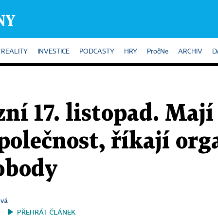
REALITY
INVESTICE
PODCASTY
HRY
PročNe
ARCHIV
D
ní 17. listopad. Maj
olečnost, říkají org
vobody
ová
PŘEHRÁT ČLÁNEK