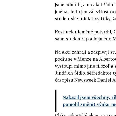
jsme odmítli, a na akci žádn
jména. Je to jen záležitost 
studentské iniciativy Díky, 
Kostínek nicméně potvrdil, ž
sami studenti, padlo jméno 
Na akci zahrají a zazpívají 
pódiu se v Menze na Albertov
vystoupí mimo jiné filozof a
Jindřich Šídlo, šéfredaktor 
časopisu Newsweek Daniel A
Nakazil jsem všechny, ří
pomohl změnit výuku m
Obě studentské akce jsou sy