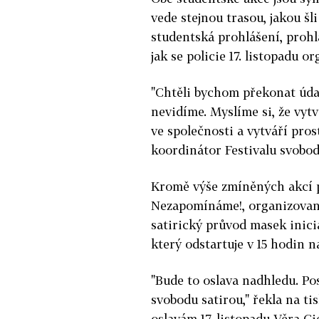
vede stejnou trasou, jakou šl
studentská prohlášení, prohl
jak se policie 17. listopadu o
"Chtěli bychom překonat údaj
nevidíme. Myslíme si, že vyt
ve společnosti a vytváří pro
koordinátor Festivalu svobod
Kromě výše zmíněných akcí 
Nezapomínáme!, organizovaný
satirický průvod masek inic
který odstartuje v 15 hodin 
"Bude to oslava nadhledu. P
svobodu satirou," řekla na 
oslavám 17. listopadu Věra Ci