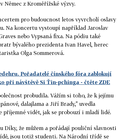
lav Němec z Kroměřížské výzvy.
certem pro budoucnost letos vyvrcholí oslavy
u. Na koncertu vystoupí například Jaroslav
Graves nebo Vypsaná fixa. Na pódiu také
ratr bývalého prezidenta Ivan Havel, herec
taristka Olga Sommerová.
edehru. Pořadatelé čínského fóra zablokují
ko při návštěvě Si Ťin-pchinga
- čtěte ZDE
olečnost probudila. Vážím si toho, že k jejímu
 pánové, dalajlama a Jiří Brady," uvedla
 příjemné vidět, jak se probouzí i mladí lidé.
vou Díky, že můžem a pořádají pouliční slavnosti
dě, jsou totiž studenti. Na Národní třídě se