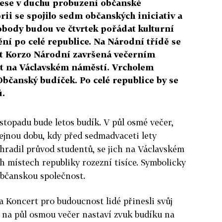
onese v duchu probuzení občanské
orii se spojilo sedm občanských iniciativ a
obody budou ve čtvrtek pořádat kulturní
ní po celé republice. Na Národní třídě se
st Korzo Národní završená večerním
 na Václavském náměstí. Vrcholem
 Občanský budíček. Po celé republice by se
ů.
istopadu bude letos budík. V půl osmé večer,
tejnou dobu, kdy před sedmadvaceti lety
ahradil průvod studentů, se jich na Václavském
h místech republiky rozezní tisíce. Symbolicky
občanskou společnost.
a Koncert pro budoucnost lidé přinesli svůj
si na půl osmou večer nastaví zvuk budíku na