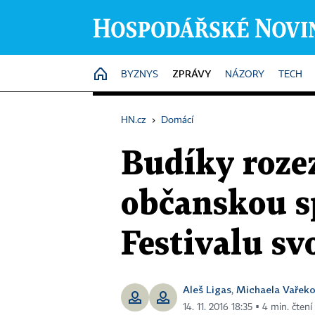
ZPRÁVY
HOME
BYZNYS
NÁZORY
TECH
HN.cz
›
Domácí
Budíky rozez
občanskou sp
Festivalu s
Aleš Ligas
Michaela Vařek
,
14. 11. 2016 18:35 ▪ 4 min. čtení