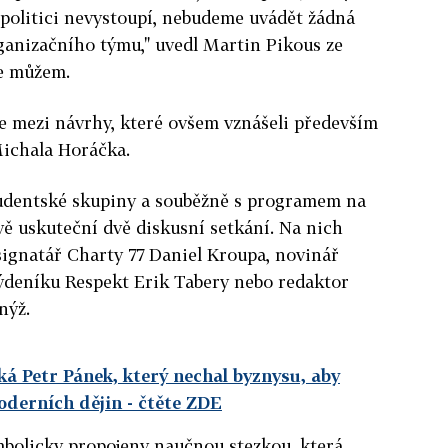
í politici nevystoupí, nebudeme uvádět žádná
organizačního týmu," uvedl Martin Pikous ze
že můžem.
e mezi návrhy, které ovšem vznášeli především
Michala Horáčka.
studentské skupiny a souběžně s programem na
ě uskuteční dvě diskusní setkání. Na nich
 signatář Charty 77 Daniel Kroupa, novinář
týdeníku Respekt Erik Tabery nebo redaktor
nýž.
ká Petr Pánek, který nechal byznysu, aby
oderních dějin
- čtěte ZDE
mbolicky propojeny naučnou stezkou, která