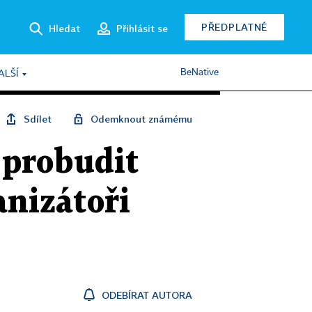
PŘEDPLATNÉ
Hledat
Přihlásit se
BeNative
ALŠÍ
Sdílet
Odemknout známému
í probudit
anizátoři
ODEBÍRAT AUTORA