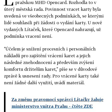
pražskou MHD O
pencard
. Rozhodla to v
úterý městská rada. Povinnost vracet karty byla
uvedená ve všeobecných podmínkách, se kterými
lidé souhlasili při žádosti o vydání karty. U nově
vydaných Lítaček, které O
pencard
nahrazují, už
podmínka vracení není.
"Účelem je snížení procesních i personálních
nákladů pro zajištění vrácení karet a jejich
následné znehodnocení a především zvýšení
komfortu držitelům karet," píše se v důvodové
zprávě k usnesení rady. Pro vrácené karty také
není žádné další využití, uvádí materiál.
Za změnu pravomocí správci Lítačky žaluje
ministerstvo vnitra Prahu
- čtěte ZDE