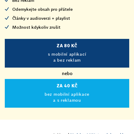
Bez reklam
Odemykejte obsah pro přátele
Články v audioverzi + playlist
Možnost kdykoliv zrušit
ZA 80 KČ
s mobilní aplikací
a bez reklam
nebo
ZA 40 KČ
bez mobilní aplikace
a s reklamou