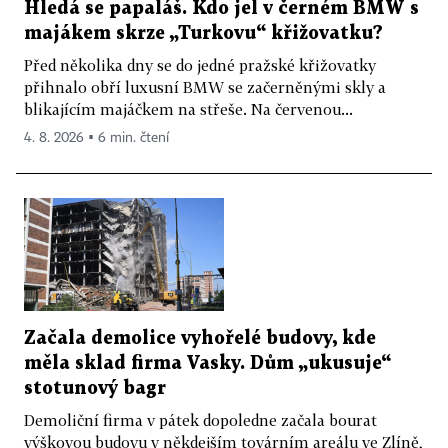
Hledá se papaláš. Kdo jel v černém BMW s
majákem skrze „Turkovu“ křižovatku?
Před několika dny se do jedné pražské křižovatky
přihnalo obří luxusní BMW se začerněnými skly a
blikajícím majáčkem na střeše. Na červenou...
4. 8. 2026 ▪ 6 min. čtení
Začala demolice vyhořelé budovy, kde
měla sklad firma Vasky. Dům „ukusuje“
stotunový bagr
Demoliční firma v pátek dopoledne začala bourat
výškovou budovu v někdejším továrním areálu ve Zlíně,