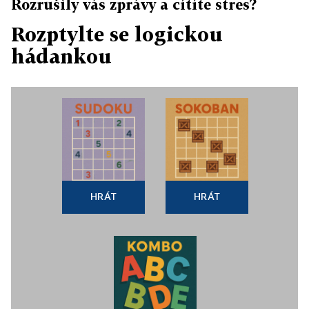
Rozrušily vás zprávy a cítíte stres?
Rozptylte se logickou
hádankou
HRÁT
HRÁT