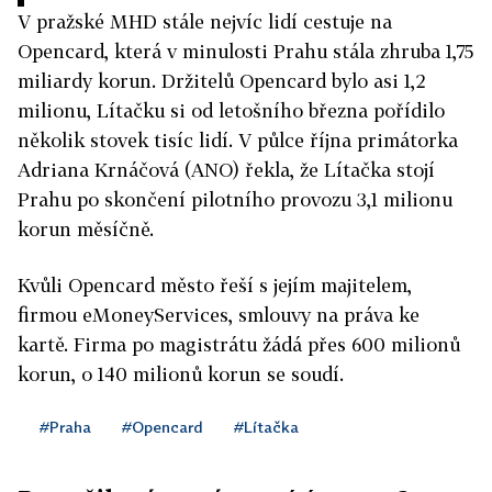
V pražské MHD stále nejvíc lidí cestuje na
O
pencard
, která v minulosti Prahu stála zhruba 1,75
miliardy korun. Držitelů O
pencard
bylo asi 1,2
milionu, Lítačku si od letošního března pořídilo
několik stovek tisíc lidí. V půlce října primátorka
Adriana Krnáčová (ANO) řekla, že Lítačka stojí
Prahu po skončení pilotního provozu 3,1 milionu
korun měsíčně.
Kvůli O
pencard
město řeší s jejím majitelem,
firmou eMoneyServices, smlouvy na práva ke
kartě. Firma po magistrátu žádá přes 600 milionů
korun, o 140 milionů korun se soudí.
#Praha
#Opencard
#Lítačka