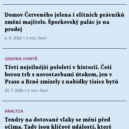
Domov Červeného jelena i elitních právníků
změní majitele. Šporkovský palác je na
prodej
6. 8. 2026 ▪ 3 min. čtení
GRAFIKA UVNITŘ
Třetí nejsilnější pololetí v historii. Češi
berou trh s novostavbami útokem, jen v
Praze a Brně zmizely z nabídky tisíce bytů
30. 7. 2026 ▪ 4 min. čtení
ANALÝZA
Tendry na dotované vlaky se mění před
očima. Tady jsou klíčové události, které