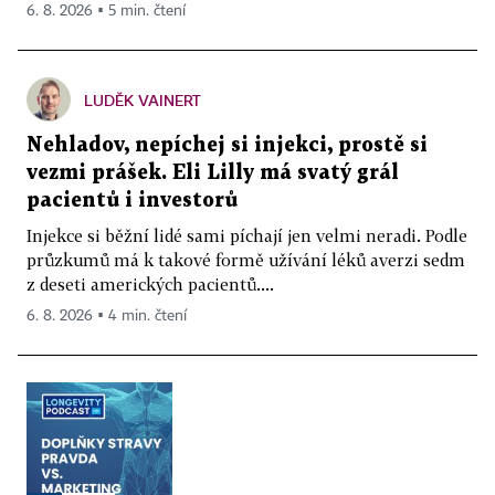
6. 8. 2026 ▪ 5 min. čtení
LUDĚK VAINERT
Nehladov, nepíchej si injekci, prostě si
vezmi prášek. Eli Lilly má svatý grál
pacientů i investorů
Injekce si běžní lidé sami píchají jen velmi neradi. Podle
průzkumů má k takové formě užívání léků averzi sedm
z deseti amerických pacientů....
6. 8. 2026 ▪ 4 min. čtení