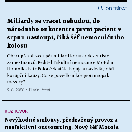
ODEBÍRAT
Miliardy se vracet nebudou, do
národního onkocentra první pacient v
srpnu nastoupí, říká šéf nemocničního
kolosu
Obrat přes dvacet pět miliard korun a deset tisíc
zaměstnanců. Ředitel Fakultní nemocnice Motol a
Homolka Petr Polouček stále bojuje s následky obří
korupční kauzy. Co se povedlo a kde jsou naopak
mezery?
9. 6. 2026 ▪ 11 min. čtení
ROZHOVOR
Nevýhodné smlouvy, předražený provoz a
neefektivní outsourcing. Nový šéf Motola