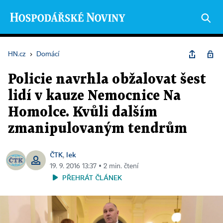
HN.cz
›
Domácí
Policie navrhla obžalovat šest
lidí v kauze Nemocnice Na
Homolce. Kvůli dalším
zmanipulovaným tendrům
ČTK
lek
,
19. 9. 2016 13:37 ▪ 2 min. čtení
PŘEHRÁT ČLÁNEK