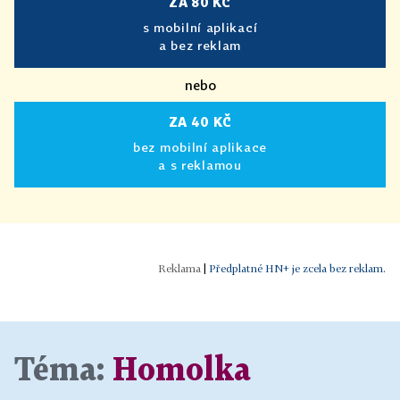
ZA 80 KČ
s mobilní aplikací
a bez reklam
nebo
ZA 40 KČ
bez mobilní aplikace
a s reklamou
|
Předplatné HN+ je zcela bez reklam.
Téma:
Homolka