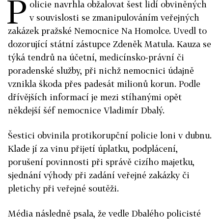
P
olicie navrhla obžalovat šest lidí obviněných
v souvislosti se zmanipulováním veřejných
zakázek pražské Nemocnice Na Homolce. Uvedl to
dozorující státní zástupce Zdeněk Matula. Kauza se
týká tendrů na účetní, medicínsko-právní či
poradenské služby, při nichž nemocnici údajně
vznikla škoda přes padesát milionů korun. Podle
dřívějších informací je mezi stíhanými opět
někdejší šéf nemocnice Vladimír Dbalý.
Šestici obvinila protikorupční policie loni v dubnu.
Klade jí za vinu přijetí úplatku, podplácení,
porušení povinnosti při správě cizího majetku,
sjednání výhody při zadání veřejné zakázky či
pletichy při veřejné soutěži.
Média následně psala, že vedle Dbalého policisté