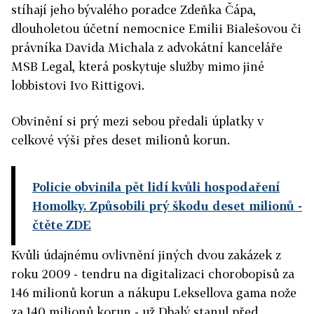
stíhají jeho bývalého poradce Zdeňka Čápa,
dlouholetou účetní nemocnice Emilii Bialešovou či
právníka Davida Michala z advokátní kanceláře
MSB Legal, která poskytuje služby mimo jiné
lobbistovi Ivo Rittigovi.
Obvinění si prý mezi sebou předali úplatky v
celkové výši přes deset milionů korun.
Policie obvinila pět lidí kvůli hospodaření
Homolky. Způsobili prý škodu deset milionů
-
čtěte ZDE
Kvůli údajnému ovlivnění jiných dvou zakázek z
roku 2009 - tendru na digitalizaci chorobopisů za
146 milionů korun a nákupu Leksellova gama nože
za 140 milionů korun - už Dbalý stanul před