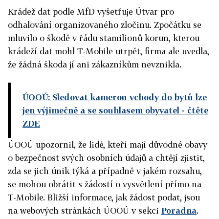
Krádež dat podle MfD vyšetřuje Útvar pro
odhalování organizovaného zločinu. Zpočátku se
mluvilo o škodě v řádu stamilionů korun, kterou
krádeží dat mohl T-Mobile utrpět, firma ale uvedla,
že žádná škoda jí ani zákazníkům nevznikla.
ÚOOÚ: Sledovat kamerou vchody do bytů lze
jen výjimečně a se souhlasem obyvatel
- čtěte
ZDE
ÚOOÚ upozornil, že lidé, kteří mají důvodné obavy
o bezpečnost svých osobních údajů a chtějí zjistit,
zda se jich únik týká a případně v jakém rozsahu,
se mohou obrátit s žádostí o vysvětlení přímo na
T-Mobile. Bližší informace, jak žádost podat, jsou
na webových stránkách ÚOOÚ v sekci
Poradna
.