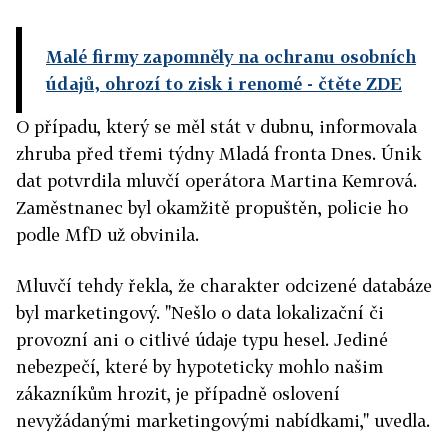
Malé firmy zapomněly na ochranu osobních
údajů, ohrozí to zisk i renomé
- čtěte ZDE
O případu, který se měl stát v dubnu, informovala
zhruba před třemi týdny Mladá fronta Dnes. Únik
dat potvrdila mluvčí operátora Martina Kemrová.
Zaměstnanec byl okamžitě propuštěn, policie ho
podle MfD už obvinila.
Mluvčí tehdy řekla, že charakter odcizené databáze
byl marketingový. "Nešlo o data lokalizační či
provozní ani o citlivé údaje typu hesel. Jediné
nebezpečí, které by hypoteticky mohlo našim
zákazníkům hrozit, je případně oslovení
nevyžádanými marketingovými nabídkami," uvedla.