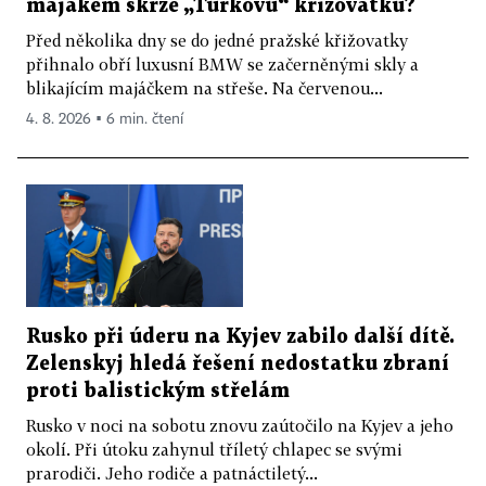
majákem skrze „Turkovu“ křižovatku?
Před několika dny se do jedné pražské křižovatky
přihnalo obří luxusní BMW se začerněnými skly a
blikajícím majáčkem na střeše. Na červenou...
4. 8. 2026 ▪ 6 min. čtení
Rusko při úderu na Kyjev zabilo další dítě.
Zelenskyj hledá řešení nedostatku zbraní
proti balistickým střelám
Rusko v noci na sobotu znovu zaútočilo na Kyjev a jeho
okolí. Při útoku zahynul tříletý chlapec se svými
prarodiči. Jeho rodiče a patnáctiletý...